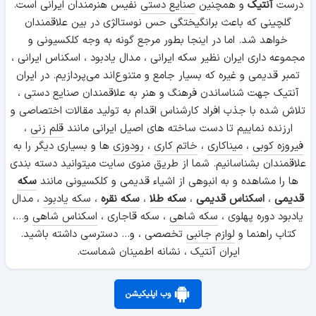
درست
آنتیک
و همچنین
صنایع دستی
نفیس هنرمندان ایرانی است.
گلچینی که باعث برانگیختگی حس نوستالژی در بین علاقمندان
خواهد شد. اما در اینجا بطور مرجع گونه به وجه کلکسیونی و
مجموعه داری ایران نظیر سکه ایرانی ، مدال یادبود ، اسکناس ایرانی ،
تمبر قدیمی و غیره که بسیار جامع و متنوع‌اند می‌پردازیم. در ایران
آنتیک جهت شناساندن فرهنگ و هنر به علاقمندان صنایع دستی ،
تلاش شده با جذب افراد کارشناس اقدام به تولید مقالات اختصاصی و
ارزنده نماییم تا دست ساخته های اصیل ایرانی مانند
قلم زنی
،
فیروزه کوبی
،
میناکاری
،
خاتم کاری
،
رودوزی
ها و بسیاری دیگر را به
علاقمندان بشناسانیم. شما از طریق منوی سایت میتوانید دسته بندی
ها را مشاهده و به انبوهی از اشیاء قدیمی و کلکسیونی مانند
سکه
قدیمی
،
اسکناس قدیمی
،
سکه طلا
،
سکه نقره
،
سکه یادبود
، مدال
یادبود دوره پهلوی ،
سکه شاهی
، سکه قاجاری ،
اسکناس شاهی
و...،
کتاب راهنما و
لوازم جانبی
تخصصی ، و... دسترسی داشته باشید.
ایران آنتیک ، نشانه اطمینان شماست.
وب اپلیکیشن