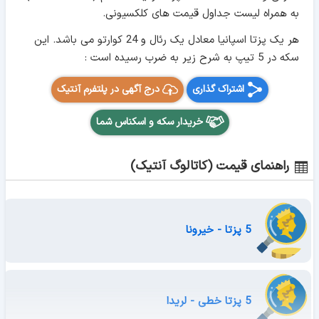
به همراه لیست جداول قیمت های کلکسیونی.
هر یک پزتا اسپانیا معادل یک رئال و 24 کوارتو می باشد. این
سکه در 5 تیپ به شرح زیر به ضرب رسیده است :
اشتراک گذاری
درج آگهی در پلتفرم آنتیک
خریدار سکه و اسکناس شما
راهنمای قیمت (کاتالوگ آنتیک)
5 پزتا - خیرونا
5 پزتا خطی - لریدا