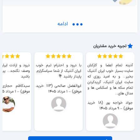
5 پزتا تصویری - لریدا
ادامه
تجربه خرید مشتریان
5 پزتا - تاراگونا
آدینه تمام اعضا و کارکنان
با درود و احترام؛ تیم خوب
درود و ارادت ایران
سایت بسیار خوب ايران آنتیک
ایران آنتیک از شما سپاسگزارم.
وصف نگنجد... پیروز
بخیر... و به امید روزی که
پایدار باشید 💐
باشید
سایت ايران آنتیک، گریدکردن
5 پزتا - مایورکا
ابوالفضل صالحی (۱۱۳ خرید
تمام سکه ها و اسکناس ها و
موفق)
–
۱ مرداد ۱۴۰۵
موفق)
–
۱ مرداد ۱۴۰۵
مدال های...
جواد خواجه پور (۱۸ خرید
موفق)
–
۹ مرداد ۱۴۰۵