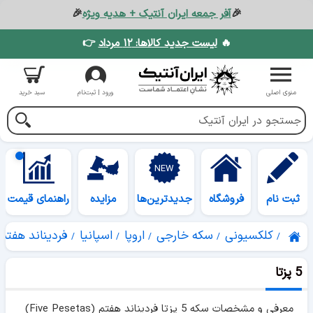
🎉
آفر جمعه ایران آنتیک + هدیه ویژه
🎉
🔥
لیست جدید کالاها: ۱۲ مرداد
👉
منوی اصلی
ورود | ثبت‌نام
سبد خرید
ثبت نام
فروشگاه
جدیدترین‌ها
مزایده
راهنمای قیمت
کلکسیونی
سکه خارجی
اروپا
اسپانیا
فردیناند هفتم
5 پزتا
معرفی و مشخصات سکه 5 پزتا فردیناند هفتم (Five Pesetas)