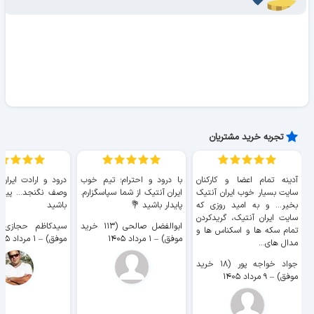
تجربه خرید مشتریان
آدینه تمام اعضا و کارکنان
با درود و احترام؛ تیم خوب
درود و ارادت ایران
سایت بسیار خوب ايران آنتیک
ایران آنتیک از شما سپاسگزارم.
وصف نگنجد... پیروز
بخیر... و به امید روزی که
پایدار باشید 💐
باشید
سایت ايران آنتیک، گریدکردن
ابوالفضل صالحی (۱۱۳ خرید
تمام سکه ها و اسکناس ها و
موفق)
–
۱ مرداد ۱۴۰۵
موفق)
–
۱ مرداد ۱۴۰۵
مدال های...
جواد خواجه پور (۱۸ خرید
موفق)
–
۹ مرداد ۱۴۰۵