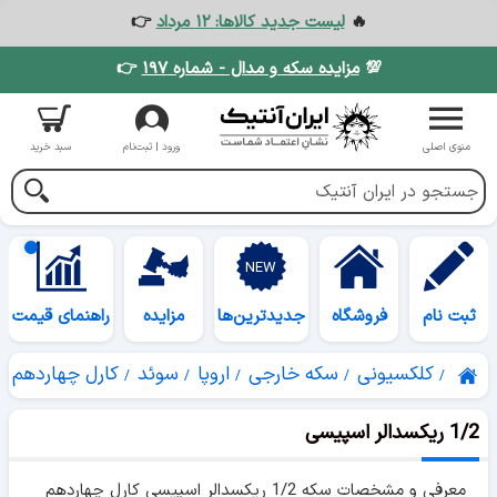
🔥
لیست جدید کالاها: ۱۲ مرداد
👉
💯
مزایده سکه و مدال - شماره ۱۹۷
👉
منوی اصلی
ورود | ثبت‌نام
سبد خرید
ثبت نام
فروشگاه
جدیدترین‌ها
مزایده
راهنمای قیمت
کلکسیونی
سکه خارجی
اروپا
سوئد
کارل چهاردهم ی
1/2 ریکسدالر اسپیسی
معرفی و مشخصات سکه 1/2 ریکسدالر اسپیسی کارل چهاردهم