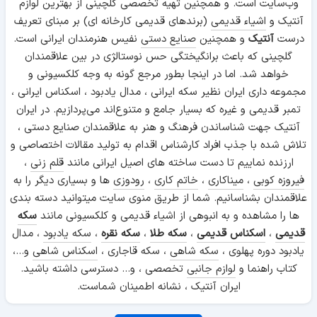
وب‌سایت است. و همچنین تهیه تخصصی گلچینی از بهترین لوازم
آنتیک و
اشیاء قدیمی
(برندهای قدیمی کارخانه ای) بر مبنای تعریف
درست
آنتیک
و همچنین
صنایع دستی
نفیس هنرمندان ایرانی است.
گلچینی که باعث برانگیختگی حس نوستالژی در بین علاقمندان
خواهد شد. اما در اینجا بطور مرجع گونه به وجه کلکسیونی و
مجموعه داری ایران نظیر سکه ایرانی ، مدال یادبود ، اسکناس ایرانی ،
تمبر قدیمی و غیره که بسیار جامع و متنوع‌اند می‌پردازیم. در ایران
آنتیک جهت شناساندن فرهنگ و هنر به علاقمندان صنایع دستی ،
تلاش شده با جذب افراد کارشناس اقدام به تولید مقالات اختصاصی و
ارزنده نماییم تا دست ساخته های اصیل ایرانی مانند
قلم زنی
،
فیروزه کوبی
،
میناکاری
،
خاتم کاری
،
رودوزی
ها و بسیاری دیگر را به
علاقمندان بشناسانیم. شما از طریق منوی سایت میتوانید دسته بندی
ها را مشاهده و به انبوهی از اشیاء قدیمی و کلکسیونی مانند
سکه
قدیمی
،
اسکناس قدیمی
،
سکه طلا
،
سکه نقره
،
سکه یادبود
، مدال
یادبود دوره پهلوی ،
سکه شاهی
، سکه قاجاری ،
اسکناس شاهی
و...،
کتاب راهنما و
لوازم جانبی
تخصصی ، و... دسترسی داشته باشید.
ایران آنتیک ، نشانه اطمینان شماست.