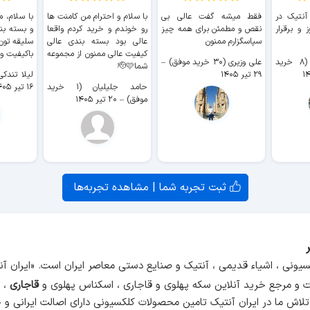
 آنتیک در
فقط میشه گفت عالی بی
با سلام و احترام من کامنت ها
با سلام، م
 و برقرار
نقص و مطمئن برای همه چیز
رو خوندم و خرید کردم واقعا
و بسته بن
سپاسگزارم ممنون
عالی بود بسته بندی عالی
سلیقه تون
کیفیت عالی ممنون از مجموعه
باکیفیت و
سیدکاظم حجازی (۸ خرید
علی وزیری (۳۰ خرید موفق)
–
شما🫡🩷
۲۹ تیر ۱۴۰۵
لیلا تندکی (۲ خرید م
حامد جلیلیان (۱ خرید
۱۶ تیر ۱۴۰۵
موفق)
–
۲۰ تیر ۱۴۰۵
ثبت تجربه شما | مشاهده تجربه‌ها
سیونی ، اشیاء قدیمی ، آنتیک و صنایع دستی معاصر ایران است. «ایران 
و مرجع خرید آنلاین سکه پهلوی و قاجاری ، اسکناس پهلوی و
قاجاری
، م
 تلاش ما در ایران آنتیک تامین
محصولات کلکسیونی
دارای اصالت ایرانی و