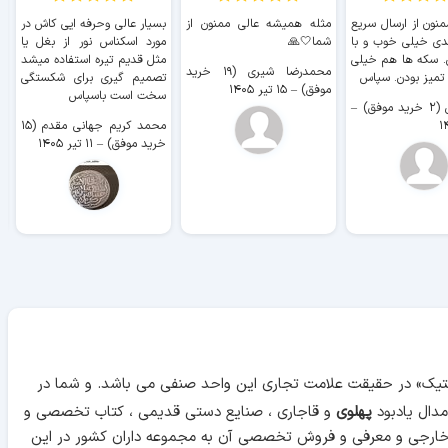
منون از ارسال سریع
مثله همیشه عالی ممنون از
بسیار عالی وحرفه ایی کاش در
ب
دی خیلی خوب و با
شما🤍🙏
مورد اسکناس نور از بغل یا
ر
. سکه ها هم خیلی
مثل قدیم تیره استفاده میشد
محمدرضا شیری (۱۹ خرید
۹ 
 تمیز بودن. سپاس
تصمیم گیری برای شکستگی
موفق)
–
۱۵ تیر ۱۴۰۵
سخت است باسپاس
وفق)
–
محمد کریم جهانی مقدم (۱۵
خرید موفق)
–
۱۱ تیر ۱۴۰۵
آنتیک» در حقیقت علامت تجاری این واحد صنفی می باشد. و شما در
دال یادبود
پهلوی
و قاجاری ، صنایع دستی قدیمی ، کتاب تخصصی و
 خارجی و معرفی و فروش تخصصی آن به مجموعه داران کشور در این