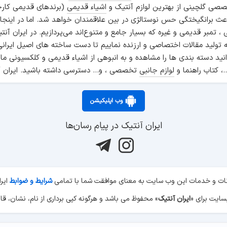
صی گلچینی از بهترین لوازم آنتیک و
اشیاء قدیمی
(برندهای قدیمی کارخ
اعث برانگیختگی حس نوستالژی در بین علاقمندان خواهد شد. اما در اینجا
انی ، تمبر قدیمی و غیره که بسیار جامع و متنوع‌اند می‌پردازیم. در ایرا
ه تولید مقالات اختصاصی و ارزنده نماییم تا دست ساخته های اصیل ایرانی
نید دسته بندی ها را مشاهده و به انبوهی از اشیاء قدیمی و کلکسیونی ما
.، کتاب راهنما و
لوازم جانبی
تخصصی ، و... دسترسی داشته باشید. ایران آ
وب اپلیکیشن
ایران آنتیک در پیام رسان‌ها
کانات و خدمات این وب سایت به معنای موافقت شما با تمامی
شرایط و ضوابط
ایر
ایران آنتیک
» محفوظ می باشد و هرگونه کپی برداری از نام، نشان، قال