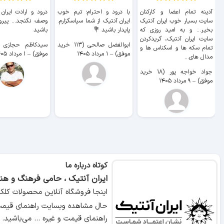
آدینه تمام اعضا و کارکنان
با درود و احترام؛ تیم خوب
درود و ارادت ایران
سایت بسیار خوب ايران آنتیک
ایران آنتیک از شما سپاسگزارم.
وصف نگنجد... پیروز
بخیر... و به امید روزی که
پایدار باشید 💐
باشید
سایت ايران آنتیک، گریدکردن
ابوالفضل صالحی (۱۱۳ خرید
تمام سکه ها و اسکناس ها و
موفق)
–
۱ مرداد ۱۴۰۵
موفق)
–
۱ مرداد ۱۴۰۵
مدال های...
جواد خواجه پور (۱۸ خرید
موفق)
–
۹ مرداد ۱۴۰۵
کوتاه درباره ما
ایران آنتیک ، حامی فرهنگ و هنر
اینجا فروشگاه آنلاین محصولات کلک
حال مشاهده وبسایت راهنمای قیمت 
راهنمای قیمت و غیره ... می‌باشید.