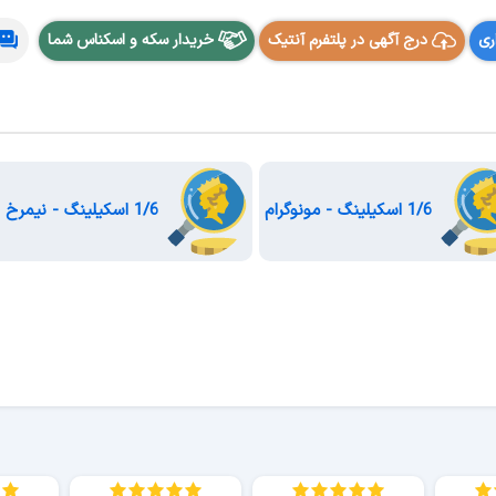
ری
درج آگهی در پلتفرم آنتیک
خریدار سکه و اسکناس شما
1/6 اسکیلینگ - مونوگرام
1/6 اسکیلینگ - نیمرخ شاه