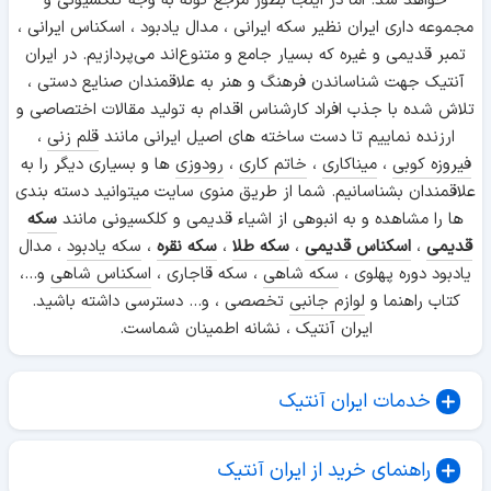
خواهد شد. اما در اینجا بطور مرجع گونه به وجه کلکسیونی و
مجموعه داری ایران نظیر سکه ایرانی ، مدال یادبود ، اسکناس ایرانی ،
تمبر قدیمی و غیره که بسیار جامع و متنوع‌اند می‌پردازیم. در ایران
آنتیک جهت شناساندن فرهنگ و هنر به علاقمندان صنایع دستی ،
تلاش شده با جذب افراد کارشناس اقدام به تولید مقالات اختصاصی و
ارزنده نماییم تا دست ساخته های اصیل ایرانی مانند
قلم زنی
،
فیروزه کوبی
،
میناکاری
،
خاتم کاری
،
رودوزی
ها و بسیاری دیگر را به
علاقمندان بشناسانیم. شما از طریق منوی سایت میتوانید دسته بندی
ها را مشاهده و به انبوهی از اشیاء قدیمی و کلکسیونی مانند
سکه
قدیمی
،
اسکناس قدیمی
،
سکه طلا
،
سکه نقره
،
سکه یادبود
، مدال
یادبود دوره پهلوی ،
سکه شاهی
، سکه قاجاری ،
اسکناس شاهی
و...،
کتاب راهنما و
لوازم جانبی
تخصصی ، و... دسترسی داشته باشید.
ایران آنتیک ، نشانه اطمینان شماست.
خدمات ایران آنتیک
راهنمای خرید از ایران آنتیک