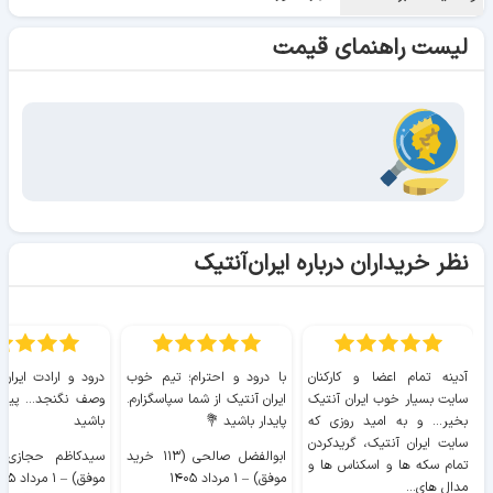
لیست راهنمای قیمت
نظر خریداران درباره ایران‌آنتیک
آدینه تمام اعضا و کارکنان
با درود و احترام؛ تیم خوب
درود و ارادت ایران
سایت بسیار خوب ايران آنتیک
ایران آنتیک از شما سپاسگزارم.
وصف نگنجد... پیروز
بخیر... و به امید روزی که
پایدار باشید 💐
باشید
سایت ايران آنتیک، گریدکردن
ابوالفضل صالحی (۱۱۳ خرید
تمام سکه ها و اسکناس ها و
موفق)
–
۱ مرداد ۱۴۰۵
موفق)
–
۱ مرداد ۱۴۰۵
مدال های...