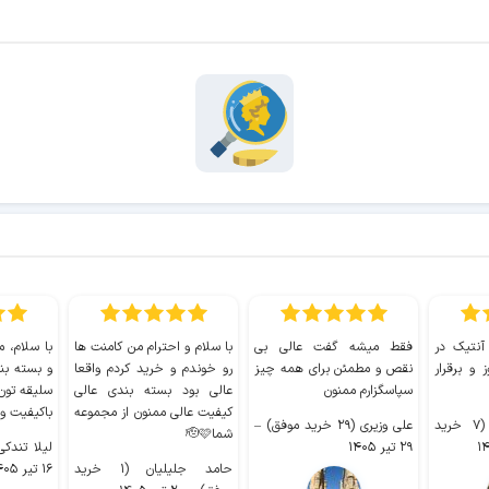
 آنتیک در
فقط میشه گفت عالی بی
با سلام و احترام من کامنت ها
با سلام، م
 و برقرار
نقص و مطمئن برای همه چیز
رو خوندم و خرید کردم واقعا
و بسته بن
سپاسگزارم ممنون
عالی بود بسته بندی عالی
سلیقه تون
کیفیت عالی ممنون از مجموعه
باکیفیت و
سیدکاظم حجازی (۷ خرید
علی وزیری (۲۹ خرید موفق)
–
شما🫡🩷
۲۹ تیر ۱۴۰۵
لیلا تندکی (۲ خرید م
حامد جلیلیان (۱ خرید
۱۶ تیر ۱۴۰۵