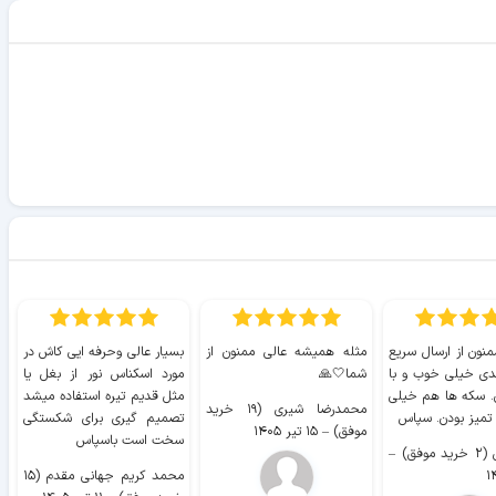
منون از ارسال سریع
مثله همیشه عالی ممنون از
بسیار عالی وحرفه ایی کاش در
ب
دی خیلی خوب و با
شما🤍🙏
مورد اسکناس نور از بغل یا
ر
. سکه ها هم خیلی
مثل قدیم تیره استفاده میشد
محمدرضا شیری (۱۹ خرید
۹ 
 تمیز بودن. سپاس
تصمیم گیری برای شکستگی
موفق)
–
۱۵ تیر ۱۴۰۵
سخت است باسپاس
وفق)
–
محمد کریم جهانی مقدم (۱۵