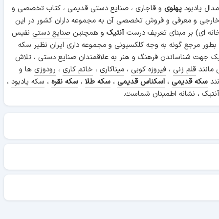
دال یادبود
پهلوی
و قاجاری ، صنایع دستی قدیمی ، کتاب تخصصی و
 خارجی و معرفی و فروش تخصصی آن به مجموعه داران کشور در این
انه ای) بر مبنای تعریف درست
آنتیک
و همچنین
صنایع دستی
نفیس
 بطور مرجع گونه به وجه کلکسیونی و مجموعه داری ایران نظیر سکه
ن آنتیک جهت شناساندن فرهنگ و هنر به علاقمندان صنایع دستی ، تلاش
 مانند
قلم زنی
،
فیروزه کوبی
،
میناکاری
،
خاتم کاری
،
رودوزی
ها و
نند
سکه قدیمی
،
اسکناس قدیمی
،
سکه طلا
،
سکه نقره
،
سکه یادبود
،
نتیک ، نشانه اطمینان شماست.