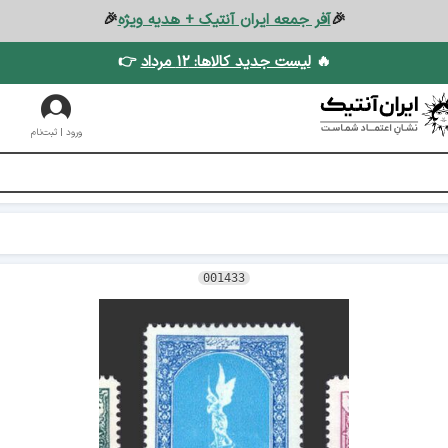
🎉
آفر جمعه ایران آنتیک + هدیه ویژه
🎉
🔥
لیست جدید کالاها: ۱۲ مرداد
👉
ورود | ثبت‌نام
001433