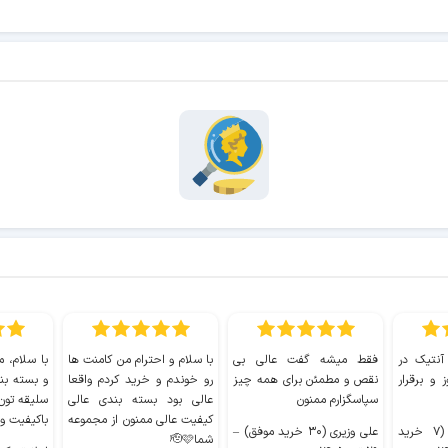
 آنتیک در
فقط میشه گفت عالی بی
با سلام و احترام من کامنت ها
با سلام، م
 و برقرار
نقص و مطمئن برای همه چیز
رو خوندم و خرید کردم واقعا
و بسته بن
سپاسگزارم ممنون
عالی بود بسته بندی عالی
سلیقه تون
کیفیت عالی ممنون از مجموعه
باکیفیت و
سیدکاظم حجازی (۷ خرید
علی وزیری (۳۰ خرید موفق)
–
شما🫡🩷