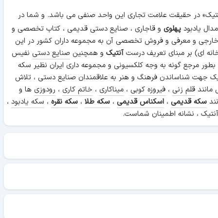
آنتیک» در حقیقت علامت تجاری این واحد صنفی می باشد. و شما در
دال یادبود
پهلوی
و قاجاری ، صنایع دستی قدیمی ، کتاب تخصصی و
 خارجی و معرفی و فروش تخصصی آن به مجموعه داران کشور در این
انه ای) بر مبنای تعریف درست
آنتیک
و همچنین
صنایع دستی
نفیس
 بطور مرجع گونه به وجه کلکسیونی و مجموعه داری ایران نظیر سکه
ن آنتیک جهت شناساندن فرهنگ و هنر به علاقمندان صنایع دستی ، تلاش
 مانند
قلم زنی
،
فیروزه کوبی
،
میناکاری
،
خاتم کاری
،
رودوزی
ها و
نند
سکه قدیمی
،
اسکناس قدیمی
،
سکه طلا
،
سکه نقره
،
سکه یادبود
،
نتیک ، نشانه اطمینان شماست.