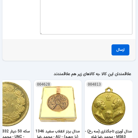
ارسال
علاقمندان این کالا ،به کالاهای زیر هم علاقمندند
004628
004813
مدال آویزی تاجگذاری (سه رخ) -
مدال برنز انقلاب سفید 1346
MS63 - محمد رضا شاه
(با جعبه) - AU - محمد رضا
- UNC - محمد رضا شاه