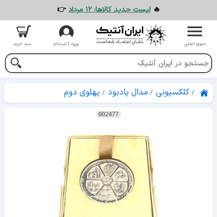
🔥
لیست جدید کالاها: ۱۲ مرداد
👉
منوی اصلی
ورود | ثبت‌نام
سبد خرید
کلکسیونی
مدال یادبود
پهلوی دوم
002477