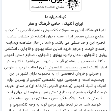
کوتاه درباره ما
ایران آنتیک ، حامی فرهنگ و هنر
اینجا فروشگاه آنلاین محصولات کلکسیونی ، اشیاء قدیمی ، آنتیک و
صنایع دستی معاصر ایران است. «ایران آنتیک» در حقیقت علامت
تجاری این واحد صنفی می باشد. و شما در حال مشاهده وبسایت
راهنمای قیمت و مرجع خرید آنلاین سکه پهلوی و قاجاری ، اسکناس
پهلوی و
قاجاری
، مدال یادبود
پهلوی
و قاجاری ، صنایع دستی قدیمی
، کتاب تخصصی و راهنمای قیمت و غیره ... می‌باشید. تلاش ما در
ایران آنتیک تامین
محصولات کلکسیونی
دارای اصالت ایرانی و خارجی
و معرفی و فروش تخصصی آن به مجموعه داران کشور در این
وب‌سایت است. و همچنین تهیه تخصصی گلچینی از بهترین لوازم
آنتیک و
اشیاء قدیمی
(برندهای قدیمی کارخانه ای) بر مبنای تعریف
درست
آنتیک
و همچنین
صنایع دستی
نفیس هنرمندان ایرانی است.
گلچینی که باعث برانگیختگی حس نوستالژی در بین علاقمندان
خواهد شد. اما در اینجا بطور مرجع گونه به وجه کلکسیونی و
مجموعه داری ایران نظیر سکه ایرانی ، مدال یادبود ، اسکناس ایرانی ،