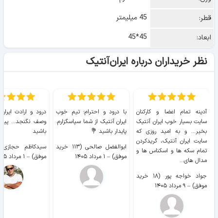
45 میلیمتر
قطر:
45*45
ابعاد:
نظر خریداران درباره ایران‌آنتیک
آدینه تمام اعضا و کارکنان
با درود و احترام؛ تیم خوب
درود و ارادت ایران
سایت بسیار خوب ايران آنتیک
ایران آنتیک از شما سپاسگزارم.
وصف نگنجد... پیروز
بخیر... و به امید روزی که
پایدار باشید 💐
باشید
سایت ايران آنتیک، گریدکردن
ابوالفضل صالحی (۱۱۳ خرید
تمام سکه ها و اسکناس ها و
موفق)
–
۱ مرداد ۱۴۰۵
موفق)
–
۱ مرداد ۱۴۰۵
مدال های...
جواد خواجه پور (۱۸ خرید
موفق)
–
۹ مرداد ۱۴۰۵