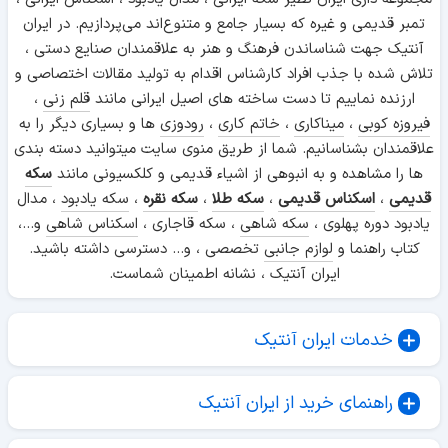
تمبر قدیمی و غیره که بسیار جامع و متنوع‌اند می‌پردازیم. در ایران
آنتیک جهت شناساندن فرهنگ و هنر به علاقمندان صنایع دستی ،
تلاش شده با جذب افراد کارشناس اقدام به تولید مقالات اختصاصی و
ارزنده نماییم تا دست ساخته های اصیل ایرانی مانند
قلم زنی
،
فیروزه کوبی
،
میناکاری
،
خاتم کاری
،
رودوزی
ها و بسیاری دیگر را به
علاقمندان بشناسانیم. شما از طریق منوی سایت میتوانید دسته بندی
ها را مشاهده و به انبوهی از اشیاء قدیمی و کلکسیونی مانند
سکه
قدیمی
،
اسکناس قدیمی
،
سکه طلا
،
سکه نقره
،
سکه یادبود
، مدال
یادبود دوره پهلوی ،
سکه شاهی
، سکه قاجاری ،
اسکناس شاهی
و...،
کتاب راهنما و
لوازم جانبی
تخصصی ، و... دسترسی داشته باشید.
ایران آنتیک ، نشانه اطمینان شماست.
خدمات ایران آنتیک
راهنمای خرید از ایران آنتیک