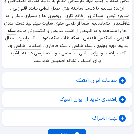
تلاش شده با جذب افراد کارشناس اقدام به تولید مقالات اختصاصی و
ارزنده نماییم تا دست ساخته های اصیل ایرانی مانند
قلم زنی
،
فیروزه کوبی
،
میناکاری
،
خاتم کاری
،
رودوزی
ها و بسیاری دیگر را به
علاقمندان بشناسانیم. شما از طریق منوی سایت میتوانید دسته بندی
ها را مشاهده و به انبوهی از اشیاء قدیمی و کلکسیونی مانند
سکه
قدیمی
،
اسکناس قدیمی
،
سکه طلا
،
سکه نقره
،
سکه یادبود
، مدال
یادبود دوره پهلوی ،
سکه شاهی
، سکه قاجاری ،
اسکناس شاهی
و...،
کتاب راهنما و
لوازم جانبی
تخصصی ، و... دسترسی داشته باشید.
ایران آنتیک ، نشانه اطمینان شماست.
خدمات ایران آنتیک
راهنمای خرید از ایران آنتیک
تهیه اشتراک