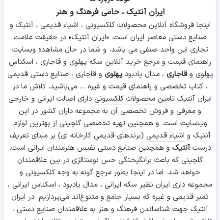
ایران آنتیک ، حامی فرهنگ و هنر
اینجا فروشگاه آنلاین محصولات کلکسیونی ، اشیاء قدیمی ، آنتیک و
صنایع دستی معاصر ایران است. «ایران آنتیک» در حقیقت علامت
تجاری این واحد صنفی می باشد. و شما در حال مشاهده وبسایت
راهنمای قیمت و مرجع خرید آنلاین سکه پهلوی و قاجاری ، اسکناس
پهلوی و
قاجاری
، مدال یادبود
پهلوی
و قاجاری ، صنایع دستی قدیمی
، کتاب تخصصی و راهنمای قیمت و غیره ... می‌باشید. تلاش ما در
ایران آنتیک تامین
محصولات کلکسیونی
دارای اصالت ایرانی و خارجی
و معرفی و فروش تخصصی آن به مجموعه داران کشور در این
وب‌سایت است. و همچنین تهیه تخصصی گلچینی از بهترین لوازم
آنتیک و
اشیاء قدیمی
(برندهای قدیمی کارخانه ای) بر مبنای تعریف
درست
آنتیک
و همچنین
صنایع دستی
نفیس هنرمندان ایرانی است.
گلچینی که باعث برانگیختگی حس نوستالژی در بین علاقمندان
خواهد شد. اما در اینجا بطور مرجع گونه به وجه کلکسیونی و
مجموعه داری ایران نظیر سکه ایرانی ، مدال یادبود ، اسکناس ایرانی ،
تمبر قدیمی و غیره که بسیار جامع و متنوع‌اند می‌پردازیم. در ایران
آنتیک جهت شناساندن فرهنگ و هنر به علاقمندان صنایع دستی ،