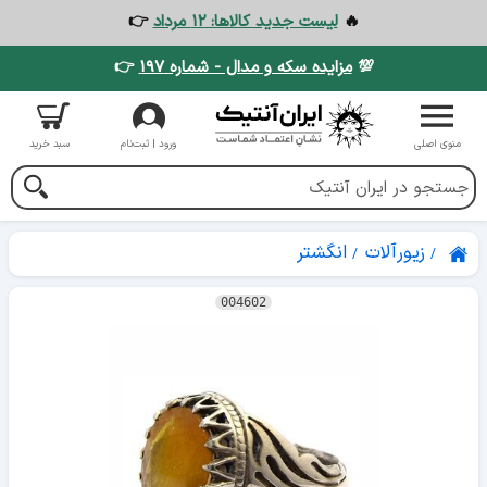
🔥
لیست جدید کالاها: ۱۲ مرداد
👉
💯
مزایده سکه و مدال - شماره ۱۹۷
👉
منوی اصلی
ورود | ثبت‌نام
سبد خرید
زیورآلات
انگشتر
004602