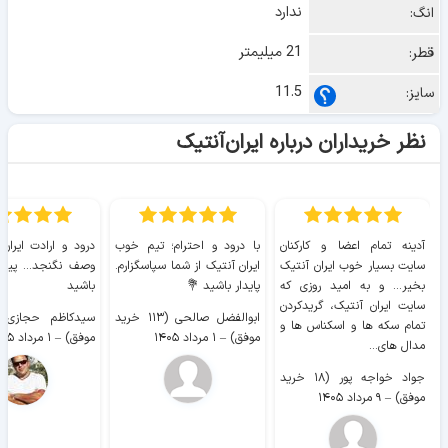
ندارد
انگ:
21 میلیمتر
قطر:
11.5
سایز:
نظر خریداران درباره ایران‌آنتیک
آدینه تمام اعضا و کارکنان
با درود و احترام؛ تیم خوب
درود و ارادت ایران
سایت بسیار خوب ايران آنتیک
ایران آنتیک از شما سپاسگزارم.
وصف نگنجد... پیروز
بخیر... و به امید روزی که
پایدار باشید 💐
باشید
سایت ايران آنتیک، گریدکردن
ابوالفضل صالحی (۱۱۳ خرید
تمام سکه ها و اسکناس ها و
موفق)
–
۱ مرداد ۱۴۰۵
موفق)
–
۱ مرداد ۱۴۰۵
مدال های...
جواد خواجه پور (۱۸ خرید
موفق)
–
۹ مرداد ۱۴۰۵