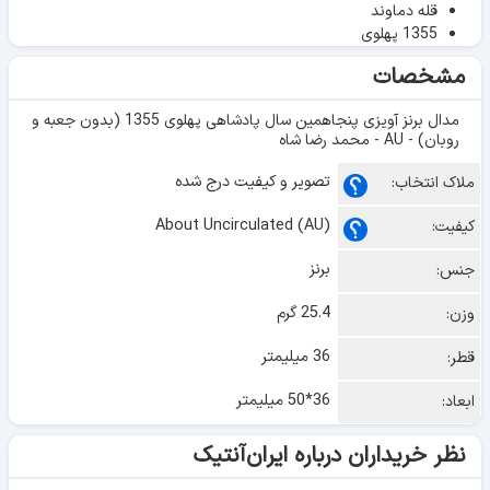
قله دماوند
1355 پهلوی
مشخصات
مدال برنز آویزی پنجاهمین سال پادشاهی پهلوی 1355 (بدون جعبه و
روبان) - AU - محمد رضا شاه
تصویر و کیفیت درج شده
ملاک انتخاب:
About Uncirculated (AU)
کیفیت:
برنز
جنس:
25.4 گرم
وزن:
36 میلیمتر
قطر:
36*50 میلیمتر
ابعاد:
نظر خریداران درباره ایران‌آنتیک