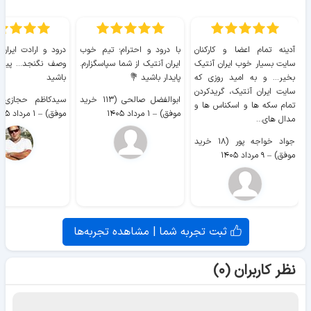
آدینه تمام اعضا و کارکنان
با درود و احترام؛ تیم خوب
درود و ارادت ایران
سایت بسیار خوب ايران آنتیک
ایران آنتیک از شما سپاسگزارم.
وصف نگنجد... پیروز
بخیر... و به امید روزی که
پایدار باشید 💐
باشید
سایت ايران آنتیک، گریدکردن
ابوالفضل صالحی (۱۱۳ خرید
تمام سکه ها و اسکناس ها و
موفق)
–
۱ مرداد ۱۴۰۵
موفق)
–
۱ مرداد ۱۴۰۵
مدال های...
جواد خواجه پور (۱۸ خرید
موفق)
–
۹ مرداد ۱۴۰۵
ثبت تجربه شما | مشاهده تجربه‌ها
نظر کاربران (۰)