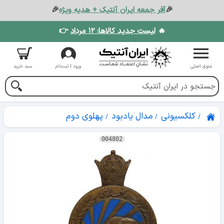
🎉
آفر جمعه ایران آنتیک + هدیه ویژه
🎉
🔥
لیست جدید کالاها: ۱۲ مرداد
👉
منوی اصلی
ورود | ثبت‌نام
سبد خرید
کلکسیونی
مدال یادبود
پهلوی دوم
004802