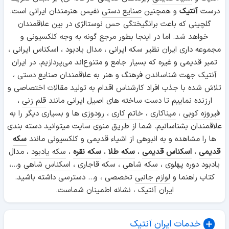
درست
آنتیک
و همچنین
صنایع دستی
نفیس هنرمندان ایرانی است.
گلچینی که باعث برانگیختگی حس نوستالژی در بین علاقمندان
خواهد شد. اما در اینجا بطور مرجع گونه به وجه کلکسیونی و
مجموعه داری ایران نظیر سکه ایرانی ، مدال یادبود ، اسکناس ایرانی ،
تمبر قدیمی و غیره که بسیار جامع و متنوع‌اند می‌پردازیم. در ایران
آنتیک جهت شناساندن فرهنگ و هنر به علاقمندان صنایع دستی ،
تلاش شده با جذب افراد کارشناس اقدام به تولید مقالات اختصاصی و
ارزنده نماییم تا دست ساخته های اصیل ایرانی مانند
قلم زنی
،
فیروزه کوبی
،
میناکاری
،
خاتم کاری
،
رودوزی
ها و بسیاری دیگر را به
علاقمندان بشناسانیم. شما از طریق منوی سایت میتوانید دسته بندی
ها را مشاهده و به انبوهی از اشیاء قدیمی و کلکسیونی مانند
سکه
قدیمی
،
اسکناس قدیمی
،
سکه طلا
،
سکه نقره
،
سکه یادبود
، مدال
یادبود دوره پهلوی ،
سکه شاهی
، سکه قاجاری ،
اسکناس شاهی
و...،
کتاب راهنما و
لوازم جانبی
تخصصی ، و... دسترسی داشته باشید.
ایران آنتیک ، نشانه اطمینان شماست.
خدمات ایران آنتیک