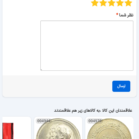
نظر شما
ارسال
علاقمندان این کالا ،به کالاهای زیر هم علاقمندند
004944
004970