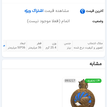
مشاهده قیمت
اشتراک ویژه
آخرین قیمت
اتمام (فعلا موجود نیست)
وضعیت
ملاک انتخاب
جنس
وزن
قطر
ابعاد
مشا
تصویر و کیفیت درج شده
برنز
25.4 گرم
36 میلیمتر
36*50 میلیمتر
مشابه
٪۴ تخفیف
093217