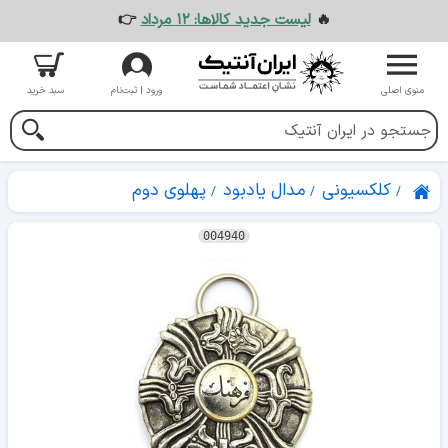
🔥
لیست جدید کالاها: ۱۲ مرداد
👉
منوی اصلی
ورود | ثبت‌نام
سبد خرید
کلکسیونی
مدال یادبود
پهلوی دوم
004940