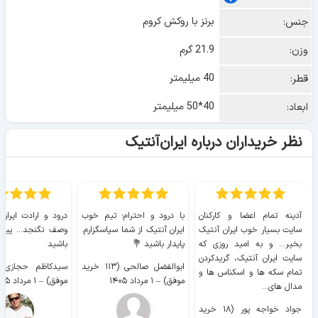
برنز با روکش کروم
جنس:
21.9 گرم
وزن:
40 میلیمتر
قطر:
40*50 میلیمتر
ابعاد:
نظر خریداران درباره ایران‌آنتیک
آدینه تمام اعضا و کارکنان
با درود و احترام؛ تیم خوب
درود و ارادت ایران
سایت بسیار خوب ايران آنتیک
ایران آنتیک از شما سپاسگزارم.
وصف نگنجد... پیروز
بخیر... و به امید روزی که
پایدار باشید 💐
باشید
سایت ايران آنتیک، گریدکردن
ابوالفضل صالحی (۱۱۳ خرید
تمام سکه ها و اسکناس ها و
موفق)
–
۱ مرداد ۱۴۰۵
موفق)
–
۱ مرداد ۱۴۰۵
مدال های...
جواد خواجه پور (۱۸ خرید