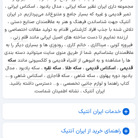
مجموعه داری ایران نظیر سکه ایرانی ، مدال یادبود ، اسکناس ایرانی ،
تمبر قدیمی و غیره که بسیار جامع و متنوع‌اند می‌پردازیم. در ایران
آنتیک جهت شناساندن فرهنگ و هنر به علاقمندان صنایع دستی ،
تلاش شده با جذب افراد کارشناس اقدام به تولید مقالات اختصاصی و
ارزنده نماییم تا دست ساخته های اصیل ایرانی مانند
قلم زنی
،
فیروزه کوبی
،
میناکاری
،
خاتم کاری
،
رودوزی
ها و بسیاری دیگر را به
علاقمندان بشناسانیم. شما از طریق منوی سایت میتوانید دسته بندی
ها را مشاهده و به انبوهی از اشیاء قدیمی و کلکسیونی مانند
سکه
قدیمی
،
اسکناس قدیمی
،
سکه طلا
،
سکه نقره
،
سکه یادبود
، مدال
یادبود دوره پهلوی ،
سکه شاهی
، سکه قاجاری ،
اسکناس شاهی
و...،
کتاب راهنما و
لوازم جانبی
تخصصی ، و... دسترسی داشته باشید.
ایران آنتیک ، نشانه اطمینان شماست.
خدمات ایران آنتیک
راهنمای خرید از ایران آنتیک