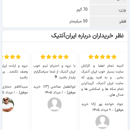
70 گرم
وزن:
50 میلیمتر
قطر:
نظر خریداران درباره ایران‌آنتیک
آدینه تمام اعضا و کارکنان
با درود و احترام؛ تیم خوب
درود و ارادت ایران
سایت بسیار خوب ايران آنتیک
ایران آنتیک از شما سپاسگزارم.
وصف نگنجد... پیروز
بخیر... و به امید روزی که
پایدار باشید 💐
باشید
سایت ايران آنتیک، گریدکردن
ابوالفضل صالحی (۱۱۳ خرید
تمام سکه ها و اسکناس ها و
موفق)
–
۱ مرداد ۱۴۰۵
موفق)
–
۱ مرداد ۱۴۰۵
مدال های...
جواد خواجه پور (۱۸ خرید
موفق)
–
۹ مرداد ۱۴۰۵