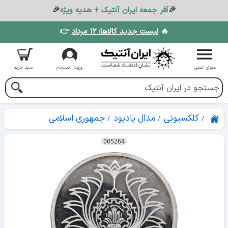
🎉
آفر جمعه ایران آنتیک + هدیه ویژه
🎉
🔥
لیست جدید کالاها: ۱۲ مرداد
👉
منوی اصلی
ورود | ثبت‌نام
سبد خرید
کلکسیونی
مدال یادبود
جمهوری اسلامی
005264