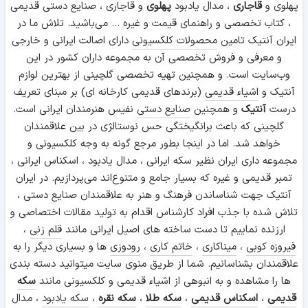
پهلوی و
قاجاری
، مدال یادبود
پهلوی
و قاجاری ، صنایع دستی قدیمی
، کتاب تخصصی و راهنمای قیمت و غیره ... می‌باشید. تلاش ما در
ایران آنتیک تامین
محصولات کلکسیونی
دارای اصالت ایرانی و خارجی
و معرفی و فروش تخصصی آن به مجموعه داران کشور در این
وب‌سایت است. و همچنین تهیه تخصصی گلچینی از بهترین لوازم
آنتیک و
اشیاء قدیمی
(برندهای قدیمی کارخانه ای) بر مبنای تعریف
درست
آنتیک
و همچنین
صنایع دستی
نفیس هنرمندان ایرانی است.
گلچینی که باعث برانگیختگی حس نوستالژی در بین علاقمندان
خواهد شد. اما در اینجا بطور مرجع گونه به وجه کلکسیونی و
مجموعه داری ایران نظیر سکه ایرانی ، مدال یادبود ، اسکناس ایرانی ،
تمبر قدیمی و غیره که بسیار جامع و متنوع‌اند می‌پردازیم. در ایران
آنتیک جهت شناساندن فرهنگ و هنر به علاقمندان صنایع دستی ،
تلاش شده با جذب افراد کارشناس اقدام به تولید مقالات اختصاصی و
ارزنده نماییم تا دست ساخته های اصیل ایرانی مانند
قلم زنی
،
فیروزه کوبی
،
میناکاری
،
خاتم کاری
،
رودوزی
ها و بسیاری دیگر را به
علاقمندان بشناسانیم. شما از طریق منوی سایت میتوانید دسته بندی
ها را مشاهده و به انبوهی از اشیاء قدیمی و کلکسیونی مانند
سکه
قدیمی
،
اسکناس قدیمی
،
سکه طلا
،
سکه نقره
،
سکه یادبود
، مدال