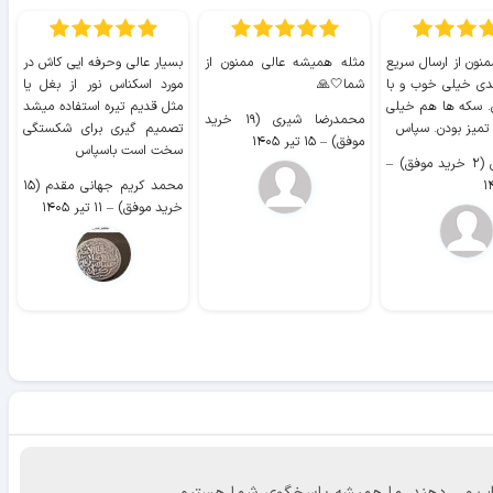
منون از ارسال سریع
مثله همیشه عالی ممنون از
بسیار عالی وحرفه ایی کاش در
ب
دی خیلی خوب و با
شما🤍🙏
مورد اسکناس نور از بغل یا
ر
. سکه ها هم خیلی
مثل قدیم تیره استفاده میشد
محمدرضا شیری (۱۹ خرید
۹ 
 تمیز بودن. سپاس
تصمیم گیری برای شکستگی
موفق)
–
۱۵ تیر ۱۴۰۵
سخت است باسپاس
وفق)
–
محمد کریم جهانی مقدم (۱۵
خرید موفق)
–
۱۱ تیر ۱۴۰۵