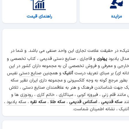
مزایده
راهنمای قیمت
آنتیک» در حقیقت علامت تجاری این واحد صنفی می باشد. و شما در
دال یادبود
پهلوی
و قاجاری ، صنایع دستی قدیمی ، کتاب تخصصی و
 خارجی و معرفی و فروش تخصصی آن به مجموعه داران کشور در این
انه ای) بر مبنای تعریف درست
آنتیک
و همچنین
صنایع دستی
نفیس
 بطور مرجع گونه به وجه کلکسیونی و مجموعه داری ایران نظیر سکه
ن آنتیک جهت شناساندن فرهنگ و هنر به علاقمندان صنایع دستی ، تلاش
 مانند
قلم زنی
،
فیروزه کوبی
،
میناکاری
،
خاتم کاری
،
رودوزی
ها و
نند
سکه قدیمی
،
اسکناس قدیمی
،
سکه طلا
،
سکه نقره
،
سکه یادبود
،
نتیک ، نشانه اطمینان شماست.