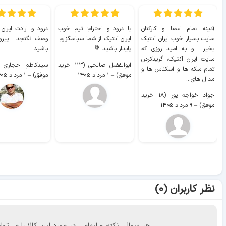
آدینه تمام اعضا و کارکنان
با درود و احترام؛ تیم خوب
درود و ارادت ایران
سایت بسیار خوب ايران آنتیک
ایران آنتیک از شما سپاسگزارم.
وصف نگنجد... پیروز
بخیر... و به امید روزی که
پایدار باشید 💐
باشید
سایت ايران آنتیک، گریدکردن
ابوالفضل صالحی (۱۱۳ خرید
تمام سکه ها و اسکناس ها و
موفق)
–
۱ مرداد ۱۴۰۵
موفق)
–
۱ مرداد ۱۴۰۵
مدال های...
جواد خواجه پور (۱۸ خرید
موفق)
–
۹ مرداد ۱۴۰۵
نظر کاربران (۰)