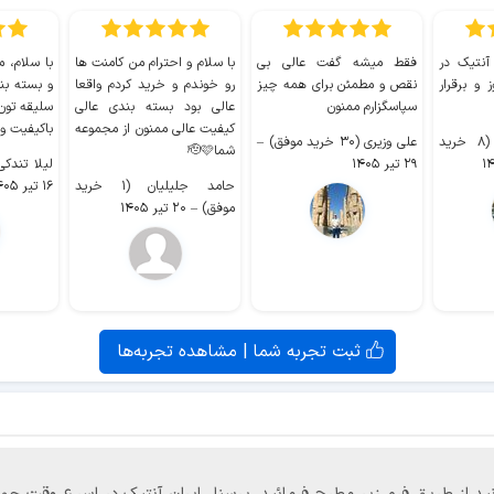
 آنتیک در
فقط میشه گفت عالی بی
با سلام و احترام من کامنت ها
با سلام، م
 و برقرار
نقص و مطمئن برای همه چیز
رو خوندم و خرید کردم واقعا
و بسته بن
سپاسگزارم ممنون
عالی بود بسته بندی عالی
سلیقه تون
کیفیت عالی ممنون از مجموعه
باکیفیت و
سیدکاظم حجازی (۸ خرید
علی وزیری (۳۰ خرید موفق)
–
شما🫡🩷
۲۹ تیر ۱۴۰۵
لیلا تندکی (۲ خرید م
حامد جلیلیان (۱ خرید
۱۶ تیر ۱۴۰۵
موفق)
–
۲۰ تیر ۱۴۰۵
ثبت تجربه شما | مشاهده تجربه‌ها