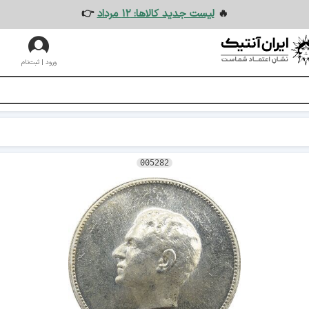
🔥
لیست جدید کالاها: ۱۲ مرداد
👉
ورود | ثبت‌نام
005282