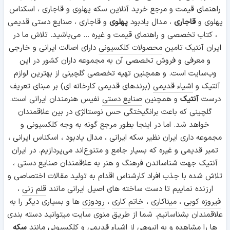
راهنمای قیمت و مرجع خرید آنلاین سکه پهلوی و قاجاری ، اسکناس
پهلوی و
قاجاری
، مدال یادبود
پهلوی
و قاجاری ، صنایع دستی قدیمی
، کتاب تخصصی و راهنمای قیمت و غیره ... می‌باشید. تلاش ما در
ایران آنتیک تامین
محصولات کلکسیونی
دارای اصالت ایرانی و خارجی
و معرفی و فروش تخصصی آن به مجموعه داران کشور در این
وب‌سایت است. و همچنین تهیه تخصصی گلچینی از بهترین لوازم
آنتیک و
اشیاء قدیمی
(برندهای قدیمی کارخانه ای) بر مبنای تعریف
درست
آنتیک
و همچنین
صنایع دستی
نفیس هنرمندان ایرانی است.
گلچینی که باعث برانگیختگی حس نوستالژی در بین علاقمندان
خواهد شد. اما در اینجا بطور مرجع گونه به وجه کلکسیونی و
مجموعه داری ایران نظیر سکه ایرانی ، مدال یادبود ، اسکناس ایرانی ،
تمبر قدیمی و غیره که بسیار جامع و متنوع‌اند می‌پردازیم. در ایران
آنتیک جهت شناساندن فرهنگ و هنر به علاقمندان صنایع دستی ،
تلاش شده با جذب افراد کارشناس اقدام به تولید مقالات اختصاصی و
ارزنده نماییم تا دست ساخته های اصیل ایرانی مانند
قلم زنی
،
فیروزه کوبی
،
میناکاری
،
خاتم کاری
،
رودوزی
ها و بسیاری دیگر را به
علاقمندان بشناسانیم. شما از طریق منوی سایت میتوانید دسته بندی
ها را مشاهده و به انبوهی از اشیاء قدیمی و کلکسیونی مانند
سکه