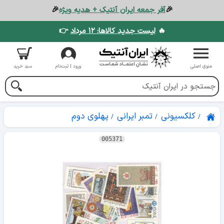
🎉
آفر جمعه ایران آنتیک + هدیه ویژه
🎉
🔥
لیست جدید کالاها: ۱۲ مرداد
👉
منوی اصلی
ورود | ثبت‌نام
سبد خرید
کلکسیونی
تمبر ایرانی
پهلوی دوم
005371