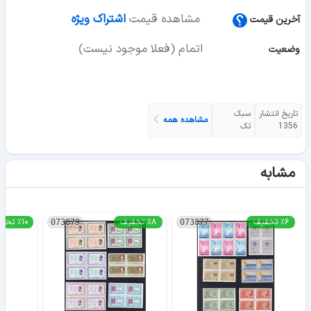
مشاهده قیمت
اشتراک ویژه
آخرین قیمت
اتمام (فعلا موجود نیست)
وضعیت
تاریخ انتشار
سبک
مشاهده همه
1356
تک
مشابه
٪۶ تخفیف
٪۸ تخفیف
٪۱۰ تخفیف
073879
073877