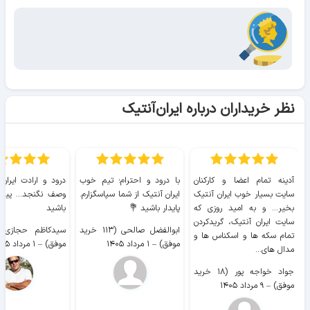
نظر خریداران درباره ایران‌آنتیک
آدینه تمام اعضا و کارکنان
با درود و احترام؛ تیم خوب
درود و ارادت ایران
سایت بسیار خوب ايران آنتیک
ایران آنتیک از شما سپاسگزارم.
وصف نگنجد... پیروز
بخیر... و به امید روزی که
پایدار باشید 💐
باشید
سایت ايران آنتیک، گریدکردن
ابوالفضل صالحی (۱۱۳ خرید
تمام سکه ها و اسکناس ها و
موفق)
–
۱ مرداد ۱۴۰۵
موفق)
–
۱ مرداد ۱۴۰۵
مدال های...
جواد خواجه پور (۱۸ خرید
موفق)
–
۹ مرداد ۱۴۰۵