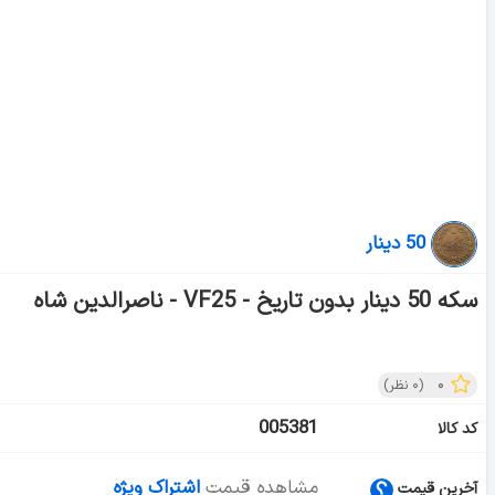
50 دینار
سکه 50 دینار بدون تاریخ - VF25 - ناصرالدین شاه
۰
(
۰
نظر)
005381
کد کالا
مشاهده قیمت
اشتراک ویژه
آخرین قیمت