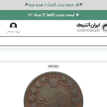
🎉
آفر جمعه ایران آنتیک + هدیه ویژه
🎉
🔥
لیست جدید کالاها: ۱۲ مرداد
👉
ورود | ثبت‌نام
005381