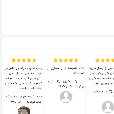
منون از ارسال سریع
مثله همیشه عالی ممنون از
بسیار عالی وحرفه ایی کاش در
ب
دی خیلی خوب و با
شما🤍🙏
مورد اسکناس نور از بغل یا
ر
. سکه ها هم خیلی
مثل قدیم تیره استفاده میشد
محمدرضا شیری (۱۹ خرید
۹ 
 تمیز بودن. سپاس
تصمیم گیری برای شکستگی
موفق)
–
۱۵ تیر ۱۴۰۵
سخت است باسپاس
وفق)
–
محمد کریم جهانی مقدم (۱۵
خرید موفق)
–
۱۱ تیر ۱۴۰۵