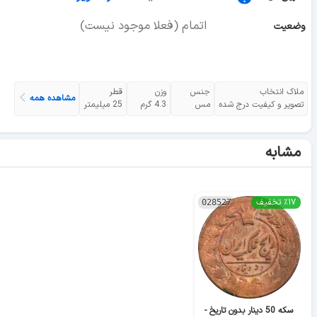
اتمام (فعلا موجود نیست)
وضعیت
ملاک انتخاب
جنس
وزن
قطر
مشاهده همه
تصویر و کیفیت درج شده
مس
4.3 گرم
25 میلیمتر
مشابه
٪۱۷ تخفیف
028527
سکه 50 دینار بدون تاریخ -