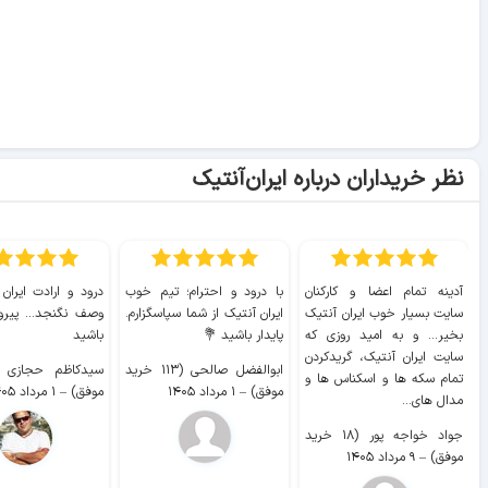
نظر خریداران درباره ایران‌آنتیک
آدینه تمام اعضا و کارکنان
با درود و احترام؛ تیم خوب
درود و ارادت ایران
سایت بسیار خوب ايران آنتیک
ایران آنتیک از شما سپاسگزارم.
وصف نگنجد... پیروز
بخیر... و به امید روزی که
پایدار باشید 💐
باشید
سایت ايران آنتیک، گریدکردن
ابوالفضل صالحی (۱۱۳ خرید
تمام سکه ها و اسکناس ها و
موفق)
–
۱ مرداد ۱۴۰۵
موفق)
–
۱ مرداد ۱۴۰۵
مدال های...
جواد خواجه پور (۱۸ خرید
موفق)
–
۹ مرداد ۱۴۰۵