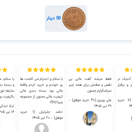
50 دینار
 آنتیک در
فقط میشه گفت عالی بی
با سلام و احترام من کامنت ها
با سلام، م
 و برقرار
نقص و مطمئن برای همه چیز
رو خوندم و خرید کردم واقعا
و بسته بن
سپاسگزارم ممنون
عالی بود بسته بندی عالی
سلیقه تون
کیفیت عالی ممنون از مجموعه
باکیفیت و
سیدکاظم حجازی (۷ خرید
علی وزیری (۳۰ خرید موفق)
–
شما🫡🩷
۲۹ تیر ۱۴۰۵
لیلا تندکی (۲ خرید م
حامد جلیلیان (۱ خرید
۱۶ تیر ۱۴۰۵
موفق)
–
۲۰ تیر ۱۴۰۵