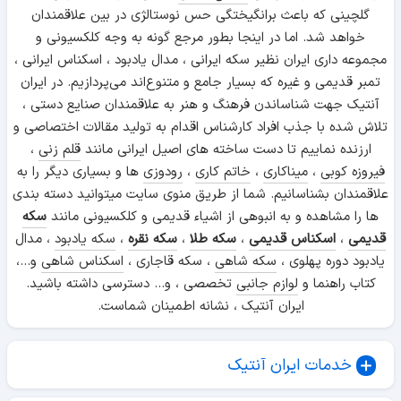
گلچینی که باعث برانگیختگی حس نوستالژی در بین علاقمندان
خواهد شد. اما در اینجا بطور مرجع گونه به وجه کلکسیونی و
مجموعه داری ایران نظیر سکه ایرانی ، مدال یادبود ، اسکناس ایرانی ،
تمبر قدیمی و غیره که بسیار جامع و متنوع‌اند می‌پردازیم. در ایران
آنتیک جهت شناساندن فرهنگ و هنر به علاقمندان صنایع دستی ،
تلاش شده با جذب افراد کارشناس اقدام به تولید مقالات اختصاصی و
ارزنده نماییم تا دست ساخته های اصیل ایرانی مانند
قلم زنی
،
فیروزه کوبی
،
میناکاری
،
خاتم کاری
،
رودوزی
ها و بسیاری دیگر را به
علاقمندان بشناسانیم. شما از طریق منوی سایت میتوانید دسته بندی
ها را مشاهده و به انبوهی از اشیاء قدیمی و کلکسیونی مانند
سکه
قدیمی
،
اسکناس قدیمی
،
سکه طلا
،
سکه نقره
،
سکه یادبود
، مدال
یادبود دوره پهلوی ،
سکه شاهی
، سکه قاجاری ،
اسکناس شاهی
و...،
کتاب راهنما و
لوازم جانبی
تخصصی ، و... دسترسی داشته باشید.
ایران آنتیک ، نشانه اطمینان شماست.
خدمات ایران آنتیک