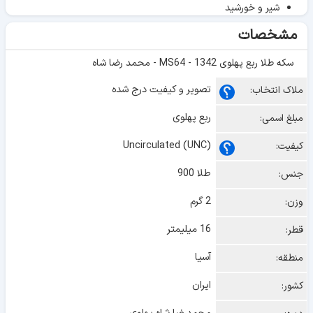
شیر و خورشید
مشخصات
سکه طلا ربع پهلوی 1342 - MS64 - محمد رضا شاه
تصویر و کیفیت درج شده
ملاک انتخاب:
ربع پهلوی
مبلغ اسمی:
Uncirculated (UNC)
کیفیت:
طلا 900
جنس:
2 گرم
وزن:
16 میلیمتر
قطر:
آسیا
منطقه:
ایران
کشور: