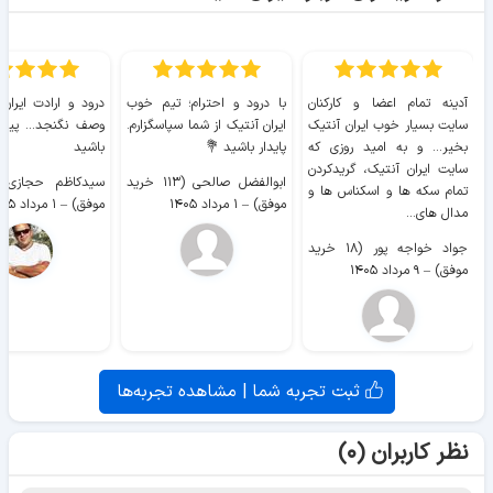
آدینه تمام اعضا و کارکنان
با درود و احترام؛ تیم خوب
درود و ارادت ایران
سایت بسیار خوب ايران آنتیک
ایران آنتیک از شما سپاسگزارم.
وصف نگنجد... پیروز
بخیر... و به امید روزی که
پایدار باشید 💐
باشید
سایت ايران آنتیک، گریدکردن
ابوالفضل صالحی (۱۱۳ خرید
تمام سکه ها و اسکناس ها و
موفق)
–
۱ مرداد ۱۴۰۵
موفق)
–
۱ مرداد ۱۴۰۵
مدال های...
جواد خواجه پور (۱۸ خرید
موفق)
–
۹ مرداد ۱۴۰۵
ثبت تجربه شما | مشاهده تجربه‌ها
نظر کاربران (۰)