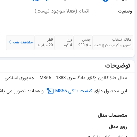
اتمام (فعلا موجود نیست)
وضعیت
ملاک انتخاب
جنس
وزن
قطر
مشاهده همه
تصویر و کیفیت درج شده
طلا 900
4 گرم
20 میلیمتر
توضیحات
مدال طلا کانون وکلای دادگستری 1383 - MS65 - جمهوری اسلامی
این محصول دارای
کیفیت بانکی MS65
و همانند تصویر می باش
مشخصات مدال
روی مدال