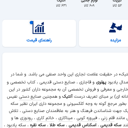
کبریت
لوازم جانبی
آنتیک
۵۲ کالا
۶۰۹ کالا
۶۳۱ کالا
مزایده
راهنمای قیمت
آنتیک» در حقیقت علامت تجاری این واحد صنفی می باشد. و شما در
دال یادبود
پهلوی
و قاجاری ، صنایع دستی قدیمی ، کتاب تخصصی و
 خارجی و معرفی و فروش تخصصی آن به مجموعه داران کشور در این
انه ای) بر مبنای تعریف درست
آنتیک
و همچنین
صنایع دستی
نفیس
 بطور مرجع گونه به وجه کلکسیونی و مجموعه داری ایران نظیر سکه
ن آنتیک جهت شناساندن فرهنگ و هنر به علاقمندان صنایع دستی ، تلاش
 مانند
قلم زنی
،
فیروزه کوبی
،
میناکاری
،
خاتم کاری
،
رودوزی
ها و
نند
سکه قدیمی
،
اسکناس قدیمی
،
سکه طلا
،
سکه نقره
،
سکه یادبود
،