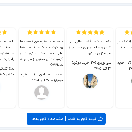
 آنتیک در
فقط میشه گفت عالی بی
با سلام و احترام من کامنت ها
با سلام، م
 و برقرار
نقص و مطمئن برای همه چیز
رو خوندم و خرید کردم واقعا
و بسته بن
سپاسگزارم ممنون
عالی بود بسته بندی عالی
سلیقه تون
کیفیت عالی ممنون از مجموعه
باکیفیت و
سیدکاظم حجازی (۷ خرید
علی وزیری (۳۰ خرید موفق)
–
شما🫡🩷
۲۹ تیر ۱۴۰۵
لیلا تندکی (۲ خرید م
حامد جلیلیان (۱ خرید
۱۶ تیر ۱۴۰۵
موفق)
–
۲۰ تیر ۱۴۰۵
ثبت تجربه شما | مشاهده تجربه‌ها