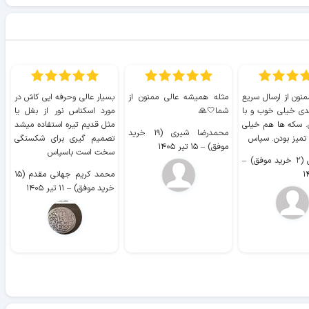
منون از ارسال سریع
مثله همیشه عالی ممنون از
بسیار عالی وحرفه ایی کاش در
ب
دی خیلی خوب و با
شما🤍🙏
مورد اسکناس نور از بغل یا
ر
. سکه ها هم خیلی
مثل قدیم تیره استفاده میشد
محمدرضا شیری (۱۹ خرید
۹ 
 تمیز بودن. سپاس
تصمیم گیری برای شکستگی
موفق)
–
۱۵ تیر ۱۴۰۵
سخت است باسپاس
وفق)
–
محمد کریم جهانی مقدم (۱۵
خرید موفق)
–
۱۱ تیر ۱۴۰۵