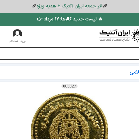
🎉
آفر جمعه ایران آنتیک + هدیه ویژه
🎉
🔥
لیست جدید کالاها: ۱۲ مرداد
👉
ورود | ثبت‌نام
امی
005327