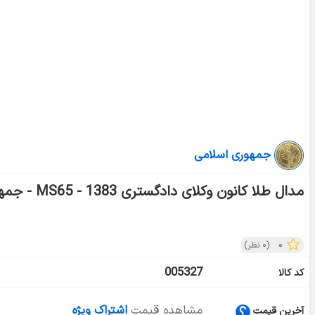
جمهوری اسلامی
مدال طلا کانون وکلای دادگستری 1383 - MS65 - جمهوری اسلامی
۰
(
۰
نظر)
005327
کد کالا
مشاهده قیمت
اشتراک ویژه
آخرین قیمت