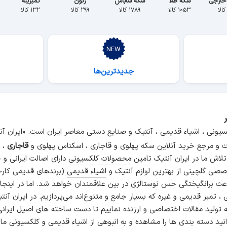
خارجی
سکه طلا
سکه شاباش
ژتون
تمبرینه
۱۰۵۳ کالا
۱۷۸۹ کالا
۲۹۹ کالا
۱۳۲ کالا
جدیدترین‌ها
سیونی ، اشیاء قدیمی ، آنتیک و صنایع دستی معاصر ایران است. «ایران 
و مرجع خرید آنلاین سکه پهلوی و قاجاری ، اسکناس پهلوی و
قاجاری
، م
 تلاش ما در ایران آنتیک تامین
محصولات کلکسیونی
دارای اصالت ایرانی و
صی گلچینی از بهترین لوازم آنتیک و
اشیاء قدیمی
(برندهای قدیمی کارخ
اعث برانگیختگی حس نوستالژی در بین علاقمندان خواهد شد. اما در اینجا
انی ، تمبر قدیمی و غیره که بسیار جامع و متنوع‌اند می‌پردازیم. در ایرا
ه تولید مقالات اختصاصی و ارزنده نماییم تا دست ساخته های اصیل ایرانی
نید دسته بندی ها را مشاهده و به انبوهی از اشیاء قدیمی و کلکسیونی ما