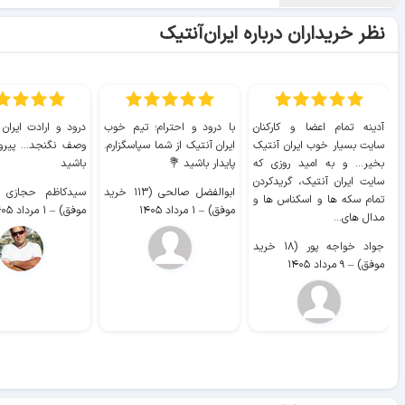
نظر خریداران درباره ایران‌آنتیک
آدینه تمام اعضا و کارکنان
با درود و احترام؛ تیم خوب
درود و ارادت ایران
سایت بسیار خوب ايران آنتیک
ایران آنتیک از شما سپاسگزارم.
وصف نگنجد... پیروز
بخیر... و به امید روزی که
پایدار باشید 💐
باشید
سایت ايران آنتیک، گریدکردن
ابوالفضل صالحی (۱۱۳ خرید
تمام سکه ها و اسکناس ها و
موفق)
–
۱ مرداد ۱۴۰۵
موفق)
–
۱ مرداد ۱۴۰۵
مدال های...
جواد خواجه پور (۱۸ خرید
موفق)
–
۹ مرداد ۱۴۰۵