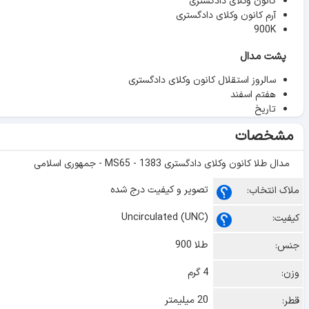
کانون وکلای دادگستری
آرم کانون وکلای دادگستری
900K
پشت مدال
سالروز استقلال کانون وکلای دادگستری
هفتم اسفند
تاریخ
مشخصات
مدال طلا کانون وکلای دادگستری 1383 - MS65 - جمهوری اسلامی
تصویر و کیفیت درج شده
ملاک انتخاب:
Uncirculated (UNC)
کیفیت:
طلا 900
جنس:
4 گرم
وزن:
20 میلیمتر
قطر: