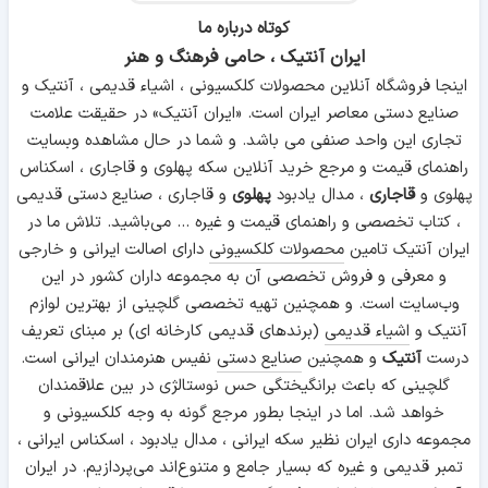
کوتاه درباره ما
ایران آنتیک ، حامی فرهنگ و هنر
اینجا فروشگاه آنلاین محصولات کلکسیونی ، اشیاء قدیمی ، آنتیک و
صنایع دستی معاصر ایران است. «ایران آنتیک» در حقیقت علامت
تجاری این واحد صنفی می باشد. و شما در حال مشاهده وبسایت
راهنمای قیمت و مرجع خرید آنلاین سکه پهلوی و قاجاری ، اسکناس
پهلوی و
قاجاری
، مدال یادبود
پهلوی
و قاجاری ، صنایع دستی قدیمی
، کتاب تخصصی و راهنمای قیمت و غیره ... می‌باشید. تلاش ما در
ایران آنتیک تامین
محصولات کلکسیونی
دارای اصالت ایرانی و خارجی
و معرفی و فروش تخصصی آن به مجموعه داران کشور در این
وب‌سایت است. و همچنین تهیه تخصصی گلچینی از بهترین لوازم
آنتیک و
اشیاء قدیمی
(برندهای قدیمی کارخانه ای) بر مبنای تعریف
درست
آنتیک
و همچنین
صنایع دستی
نفیس هنرمندان ایرانی است.
گلچینی که باعث برانگیختگی حس نوستالژی در بین علاقمندان
خواهد شد. اما در اینجا بطور مرجع گونه به وجه کلکسیونی و
مجموعه داری ایران نظیر سکه ایرانی ، مدال یادبود ، اسکناس ایرانی ،
تمبر قدیمی و غیره که بسیار جامع و متنوع‌اند می‌پردازیم. در ایران