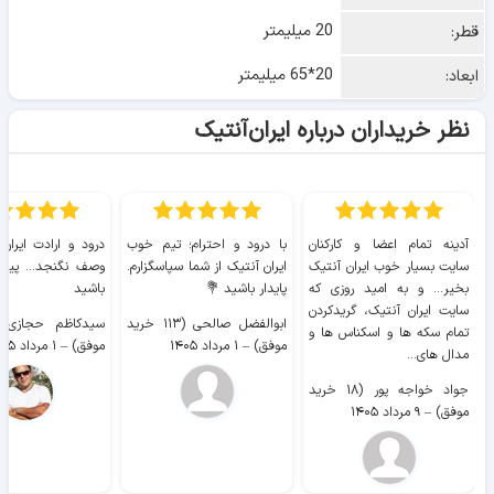
20 میلیمتر
قطر:
20*65 میلیمتر
ابعاد:
نظر خریداران درباره ایران‌آنتیک
آدینه تمام اعضا و کارکنان
با درود و احترام؛ تیم خوب
درود و ارادت ایران
سایت بسیار خوب ايران آنتیک
ایران آنتیک از شما سپاسگزارم.
وصف نگنجد... پیروز
بخیر... و به امید روزی که
پایدار باشید 💐
باشید
سایت ايران آنتیک، گریدکردن
ابوالفضل صالحی (۱۱۳ خرید
تمام سکه ها و اسکناس ها و
موفق)
–
۱ مرداد ۱۴۰۵
موفق)
–
۱ مرداد ۱۴۰۵
مدال های...
جواد خواجه پور (۱۸ خرید
موفق)
–
۹ مرداد ۱۴۰۵