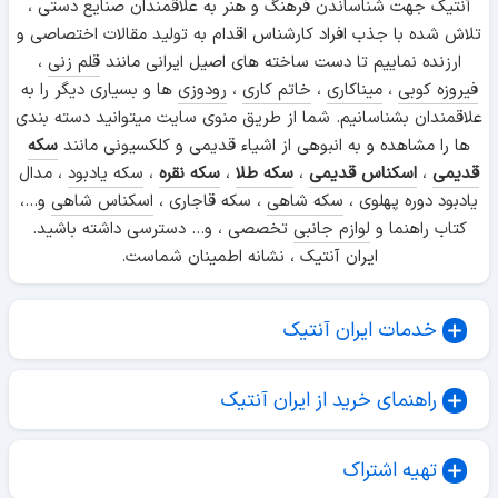
آنتیک جهت شناساندن فرهنگ و هنر به علاقمندان صنایع دستی ،
تلاش شده با جذب افراد کارشناس اقدام به تولید مقالات اختصاصی و
ارزنده نماییم تا دست ساخته های اصیل ایرانی مانند
قلم زنی
،
فیروزه کوبی
،
میناکاری
،
خاتم کاری
،
رودوزی
ها و بسیاری دیگر را به
علاقمندان بشناسانیم. شما از طریق منوی سایت میتوانید دسته بندی
ها را مشاهده و به انبوهی از اشیاء قدیمی و کلکسیونی مانند
سکه
قدیمی
،
اسکناس قدیمی
،
سکه طلا
،
سکه نقره
،
سکه یادبود
، مدال
یادبود دوره پهلوی ،
سکه شاهی
، سکه قاجاری ،
اسکناس شاهی
و...،
کتاب راهنما و
لوازم جانبی
تخصصی ، و... دسترسی داشته باشید.
ایران آنتیک ، نشانه اطمینان شماست.
خدمات ایران آنتیک
راهنمای خرید از ایران آنتیک
تهیه اشتراک