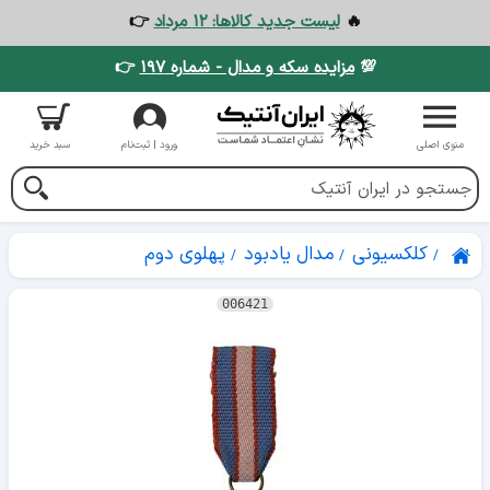
🔥
لیست جدید کالاها: ۱۲ مرداد
👉
💯
مزایده سکه و مدال - شماره ۱۹۷
👉
منوی اصلی
ورود | ثبت‌نام
سبد خرید
کلکسیونی
مدال یادبود
پهلوی دوم
006421