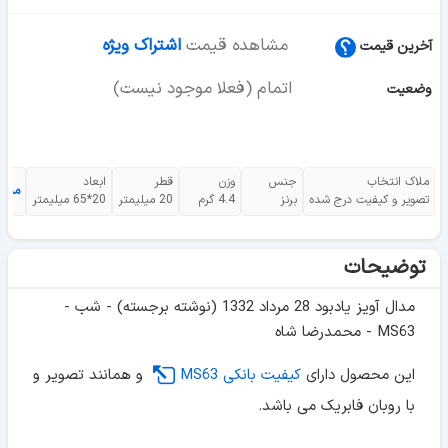
مشاهده قیمت
اشتراک ویژه
آخرین قیمت
اتمام (فعلا موجود نیست)
وضعیت
ملاک انتخاب
جنس
وزن
قطر
ابعاد
مشا
تصویر و کیفیت درج شده
برنز
4.4 گرم
20 میلیمتر
20*65 میلیمتر
توضیحات
مدال آویز یادبود 28 مرداد 1332 (نوشته برجسته) - شب -
MS63 - محمدرضا شاه
این محصول دارای
کیفیت بانکی MS63
و همانند تصویر و
با روبان فابریک می باشد.