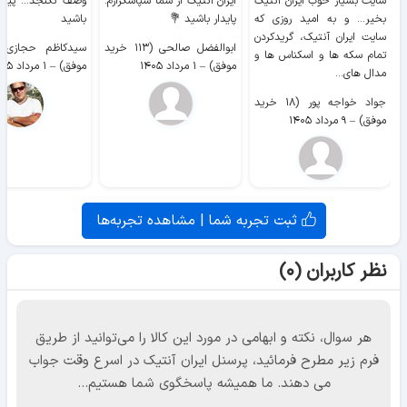
سایت بسیار خوب ايران آنتیک
ایران آنتیک از شما سپاسگزارم.
وصف نگنجد... پیروز
بخیر... و به امید روزی که
پایدار باشید 💐
باشید
سایت ايران آنتیک، گریدکردن
ابوالفضل صالحی (۱۱۳ خرید
تمام سکه ها و اسکناس ها و
موفق)
–
۱ مرداد ۱۴۰۵
موفق)
–
۱ مرداد ۱۴۰۵
مدال های...
جواد خواجه پور (۱۸ خرید
موفق)
–
۹ مرداد ۱۴۰۵
ثبت تجربه شما | مشاهده تجربه‌ها
نظر کاربران (۰)
هر سوال، نکته و ابهامی در مورد این کالا را می‌توانید از طریق
فرم زیر مطرح فرمائید، پرسنل ایران آنتیک در اسرع وقت جواب
می دهند. ما همیشه پاسخگوی شما هستیم...