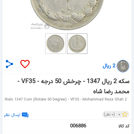
2 ریال
سکه 2 ریال 1347 - چرخش 50 درجه - VF35 -
محمد رضا شاه
2 Rials 1347 Coin (rotate 50 Degree) - VF35 - Mohammad Reza Shah
۰
(
۰
نظر)
ارسال نظر
006886
کد کالا