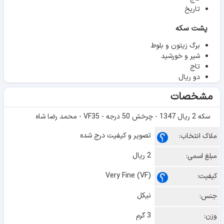
تاریخ
پشت سکه
برگ زیتون و بلوط
شیر و خورشید
تاج
دو ریال
مشخصات
سکه 2 ریال 1347 - چرخش 50 درجه - VF35 - محمد رضا شاه
تصویر و کیفیت درج شده
ملاک انتخاب:
2 ریال
مبلغ اسمی:
Very Fine (VF)
کیفیت:
نیکل
جنس:
3 گرم
وزن: