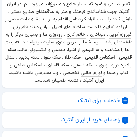
تمبر قدیمی و غیره که بسیار جامع و متنوع‌اند می‌پردازیم. در ایران
آنتیک جهت شناساندن فرهنگ و هنر به علاقمندان صنایع دستی ،
تلاش شده با جذب افراد کارشناس اقدام به تولید مقالات اختصاصی و
ارزنده نماییم تا دست ساخته های اصیل ایرانی مانند
قلم زنی
،
فیروزه کوبی
،
میناکاری
،
خاتم کاری
،
رودوزی
ها و بسیاری دیگر را به
علاقمندان بشناسانیم. شما از طریق منوی سایت میتوانید دسته بندی
ها را مشاهده و به انبوهی از اشیاء قدیمی و کلکسیونی مانند
سکه
قدیمی
،
اسکناس قدیمی
،
سکه طلا
،
سکه نقره
،
سکه یادبود
، مدال
یادبود دوره پهلوی ،
سکه شاهی
، سکه قاجاری ،
اسکناس شاهی
و...،
کتاب راهنما و
لوازم جانبی
تخصصی ، و... دسترسی داشته باشید.
ایران آنتیک ، نشانه اطمینان شماست.
خدمات ایران آنتیک
راهنمای خرید از ایران آنتیک