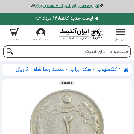
🎉
آفر جمعه ایران آنتیک + هدیه ویژه
🎉
🔥
لیست جدید کالاها: ۱۲ مرداد
👉
منوی اصلی
ورود | ثبت‌نام
سبد خرید
کلکسیونی
سکه ایرانی
محمد رضا شاه
2 ریال
006886