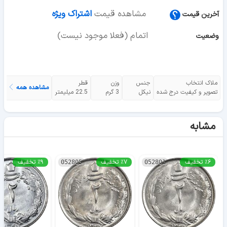
مشاهده قیمت
اشتراک ویژه
آخرین قیمت
اتمام (فعلا موجود نیست)
وضعیت
ملاک انتخاب
جنس
وزن
قطر
مشاهده همه
تصویر و کیفیت درج شده
نیکل
3 گرم
22.5 میلیمتر
مشابه
٪۶ تخفیف
٪۷ تخفیف
٪۹ تخفیف
052805
052801