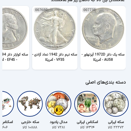
علاقمندان این کالا ،به کالاهای زیر هم علاقمندند
007680
007738
سکه یک دلار 1972D آیزنهاور -
سکه نیم دلار 1942 نماد آزادی -
AU58 - آمریکا
VF35 - آمریکا
- EF45 - آمریکا
دسته بندی‌های اصلی
سکه ایرانی
اسکناس ایرانی
مدال یادبود
سکه خارجی
اسکناس 
۲۲۲۷۲ کالا
۱۶۳۱۴ کالا
۷۲۸۱ کالا
۱۰۸۸۸ کالا
۵۶۰۶ کالا