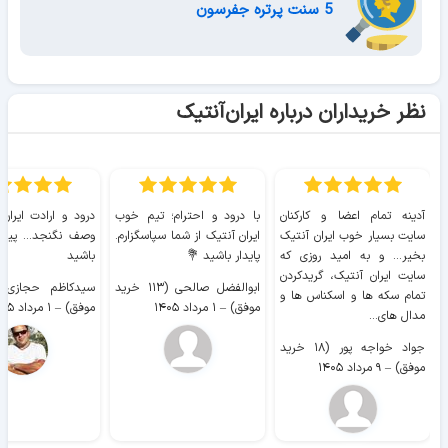
5 سنت پرتره جفرسون
نظر خریداران درباره ایران‌آنتیک
آدینه تمام اعضا و کارکنان
با درود و احترام؛ تیم خوب
درود و ارادت ایران
سایت بسیار خوب ايران آنتیک
ایران آنتیک از شما سپاسگزارم.
وصف نگنجد... پیروز
بخیر... و به امید روزی که
پایدار باشید 💐
باشید
سایت ايران آنتیک، گریدکردن
ابوالفضل صالحی (۱۱۳ خرید
تمام سکه ها و اسکناس ها و
موفق)
–
۱ مرداد ۱۴۰۵
موفق)
–
۱ مرداد ۱۴۰۵
مدال های...
جواد خواجه پور (۱۸ خرید
موفق)
–
۹ مرداد ۱۴۰۵