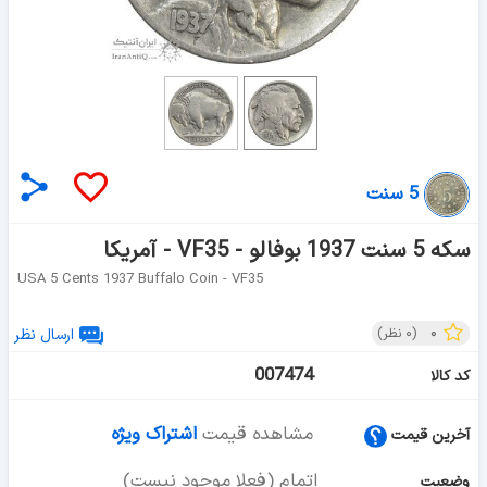
5 سنت
سکه 5 سنت 1937 بوفالو - VF35 - آمریکا
USA 5 Cents 1937 Buffalo Coin - VF35
۰
(
۰
نظر)
ارسال نظر
007474
کد کالا
مشاهده قیمت
اشتراک ویژه
آخرین قیمت
اتمام (فعلا موجود نیست)
وضعیت