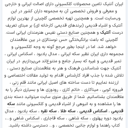
ایران آنتیک تامین
محصولات کلکسیونی
دارای اصالت ایرانی و خارجی
و معرفی و فروش تخصصی آن به مجموعه داران کشور در این
وب‌سایت است. و همچنین تهیه تخصصی گلچینی از بهترین لوازم
آنتیک و
اشیاء قدیمی
(برندهای قدیمی کارخانه ای) بر مبنای تعریف
درست
آنتیک
و همچنین
صنایع دستی
نفیس هنرمندان ایرانی است.
گلچینی که باعث برانگیختگی حس نوستالژی در بین علاقمندان
خواهد شد. اما در اینجا بطور مرجع گونه به وجه کلکسیونی و
مجموعه داری ایران نظیر سکه ایرانی ، مدال یادبود ، اسکناس ایرانی ،
تمبر قدیمی و غیره که بسیار جامع و متنوع‌اند می‌پردازیم. در ایران
آنتیک جهت شناساندن فرهنگ و هنر به علاقمندان صنایع دستی ،
تلاش شده با جذب افراد کارشناس اقدام به تولید مقالات اختصاصی و
ارزنده نماییم تا دست ساخته های اصیل ایرانی مانند
قلم زنی
،
فیروزه کوبی
،
میناکاری
،
خاتم کاری
،
رودوزی
ها و بسیاری دیگر را به
علاقمندان بشناسانیم. شما از طریق منوی سایت میتوانید دسته بندی
ها را مشاهده و به انبوهی از اشیاء قدیمی و کلکسیونی مانند
سکه
قدیمی
،
اسکناس قدیمی
،
سکه طلا
،
سکه نقره
،
سکه یادبود
، مدال
یادبود دوره پهلوی ،
سکه شاهی
، سکه قاجاری ،
اسکناس شاهی
و...،
کتاب راهنما و
لوازم جانبی
تخصصی ، و... دسترسی داشته باشید.