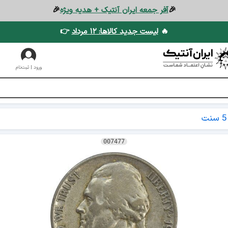
🎉
آفر جمعه ایران آنتیک + هدیه ویژه
🎉
🔥
لیست جدید کالاها: ۱۲ مرداد
👉
ورود | ثبت‌نام
5 سنت
007477