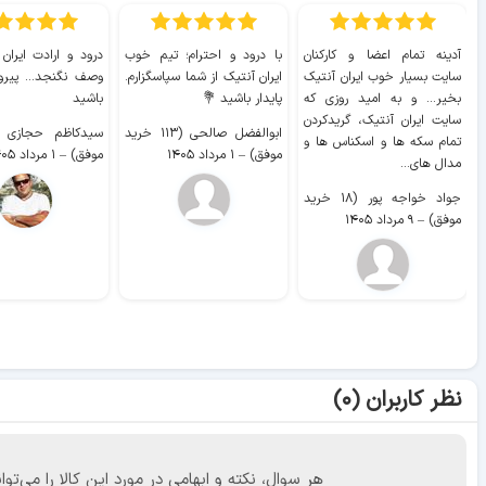
آدینه تمام اعضا و کارکنان
با درود و احترام؛ تیم خوب
درود و ارادت ایران
سایت بسیار خوب ايران آنتیک
ایران آنتیک از شما سپاسگزارم.
وصف نگنجد... پیروز
بخیر... و به امید روزی که
پایدار باشید 💐
باشید
سایت ايران آنتیک، گریدکردن
ابوالفضل صالحی (۱۱۳ خرید
تمام سکه ها و اسکناس ها و
موفق)
–
۱ مرداد ۱۴۰۵
موفق)
–
۱ مرداد ۱۴۰۵
مدال های...
جواد خواجه پور (۱۸ خرید
موفق)
–
۹ مرداد ۱۴۰۵
نظر کاربران (۰)
هر سوال، نکته و ابهامی در مورد این کالا را می