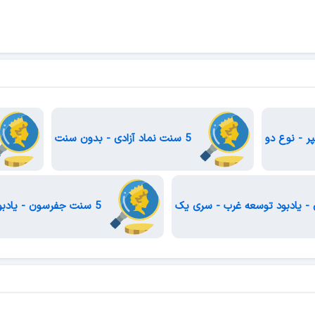
5 سنت نماد آزادی - بدون سنت
5 سنت جفرسون - یادبود توسعه غرب - سری دو