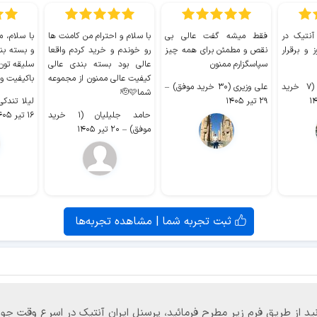
 آنتیک در
فقط میشه گفت عالی بی
با سلام و احترام من کامنت ها
با سلام، م
 و برقرار
نقص و مطمئن برای همه چیز
رو خوندم و خرید کردم واقعا
و بسته بن
سپاسگزارم ممنون
عالی بود بسته بندی عالی
سلیقه تون
کیفیت عالی ممنون از مجموعه
باکیفیت و
سیدکاظم حجازی (۷ خرید
علی وزیری (۳۰ خرید موفق)
–
شما🫡🩷
۲۹ تیر ۱۴۰۵
لیلا تندکی (۲ خرید م
حامد جلیلیان (۱ خرید
۱۶ تیر ۱۴۰۵
موفق)
–
۲۰ تیر ۱۴۰۵
ثبت تجربه شما | مشاهده تجربه‌ها
‌توانید از طریق فرم زیر مطرح فرمائید، پرسنل ایران آنتیک در اسرع وقت