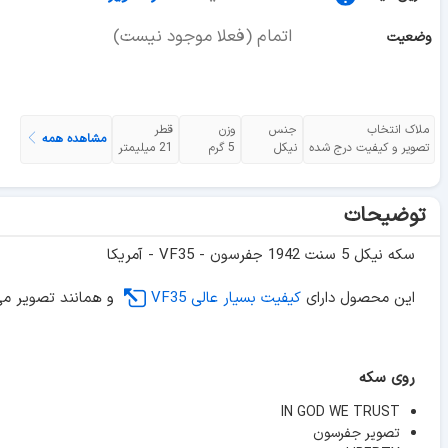
اتمام (فعلا موجود نیست)
وضعیت
ملاک انتخاب
جنس
وزن
قطر
مشاهده همه
تصویر و کیفیت درج شده
نیکل
5 گرم
21 میلیمتر
توضیحات
سکه نیکل 5 سنت 1942 جفرسون - VF35 - آمریکا
این محصول دارای
کیفیت بسیار عالی VF35
و همانند تصویر می
روی سکه
IN GOD WE TRUST
تصویر جفرسون