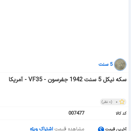
5 سنت
سکه نیکل 5 سنت 1942 جفرسون - VF35 - آمریکا
۰
(
۰
نظر)
007477
کد کالا
مشاهده قیمت
اشتراک ویژه
آخرین قیمت