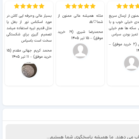
منون از ارسال سریع
مثله همیشه عالی ممنون از
بسیار عالی وحرفه ایی کاش در
ب
دی خیلی خوب و با
شما🤍🙏
مورد اسکناس نور از بغل یا
ر
. سکه ها هم خیلی
مثل قدیم تیره استفاده میشد
محمدرضا شیری (۱۹ خرید
۹ 
 تمیز بودن. سپاس
تصمیم گیری برای شکستگی
موفق)
–
۱۵ تیر ۱۴۰۵
سخت است باسپاس
وفق)
–
محمد کریم جهانی مقدم (۱۵
خرید موفق)
–
۱۱ تیر ۱۴۰۵
 جواب می دهند. ما همیشه پاسخگوی شما هستیم...