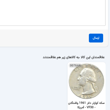
ارسال
علاقمندان این کالا ،به کالاهای زیر هم علاقمندند
007644
سکه کوارتر دلار 1961 واشنگتن
- VF30 - آمریکا