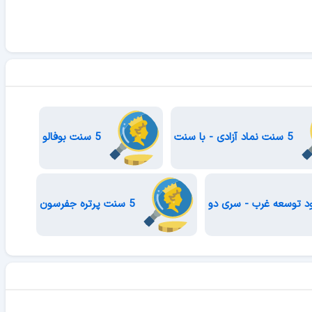
5 سنت نماد آزادی - با سنت
5 سنت بوفالو
5 سنت پرتره جفرسون