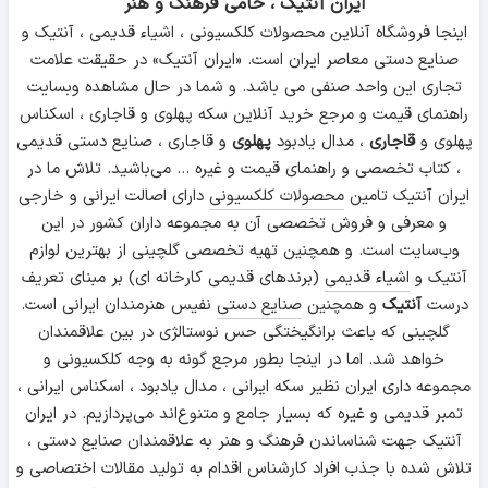
ایران آنتیک ، حامی فرهنگ و هنر
اینجا فروشگاه آنلاین محصولات کلکسیونی ، اشیاء قدیمی ، آنتیک و
صنایع دستی معاصر ایران است. «ایران آنتیک» در حقیقت علامت
تجاری این واحد صنفی می باشد. و شما در حال مشاهده وبسایت
راهنمای قیمت و مرجع خرید آنلاین سکه پهلوی و قاجاری ، اسکناس
پهلوی و
قاجاری
، مدال یادبود
پهلوی
و قاجاری ، صنایع دستی قدیمی
، کتاب تخصصی و راهنمای قیمت و غیره ... می‌باشید. تلاش ما در
ایران آنتیک تامین
محصولات کلکسیونی
دارای اصالت ایرانی و خارجی
و معرفی و فروش تخصصی آن به مجموعه داران کشور در این
وب‌سایت است. و همچنین تهیه تخصصی گلچینی از بهترین لوازم
آنتیک و
اشیاء قدیمی
(برندهای قدیمی کارخانه ای) بر مبنای تعریف
درست
آنتیک
و همچنین
صنایع دستی
نفیس هنرمندان ایرانی است.
گلچینی که باعث برانگیختگی حس نوستالژی در بین علاقمندان
خواهد شد. اما در اینجا بطور مرجع گونه به وجه کلکسیونی و
مجموعه داری ایران نظیر سکه ایرانی ، مدال یادبود ، اسکناس ایرانی ،
تمبر قدیمی و غیره که بسیار جامع و متنوع‌اند می‌پردازیم. در ایران
آنتیک جهت شناساندن فرهنگ و هنر به علاقمندان صنایع دستی ،
تلاش شده با جذب افراد کارشناس اقدام به تولید مقالات اختصاصی و