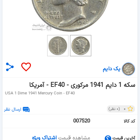
یک دایم
سکه 1 دایم 1941 مرکوری - EF40 - آمریکا
USA 1 Dime 1941 Mercury Coin - EF40
۰
(
۰
نظر)
ارسال نظر
007520
کد کالا
مشاهده قیمت
اشتراک ویژه
آخرین قیمت