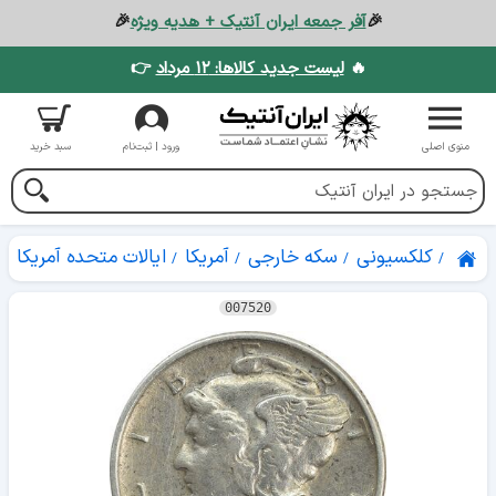
🎉
آفر جمعه ایران آنتیک + هدیه ویژه
🎉
🔥
لیست جدید کالاها: ۱۲ مرداد
👉
منوی اصلی
ورود | ثبت‌نام
سبد خرید
کلکسیونی
سکه خارجی
آمریکا
ایالات متحده آمریکا
007520