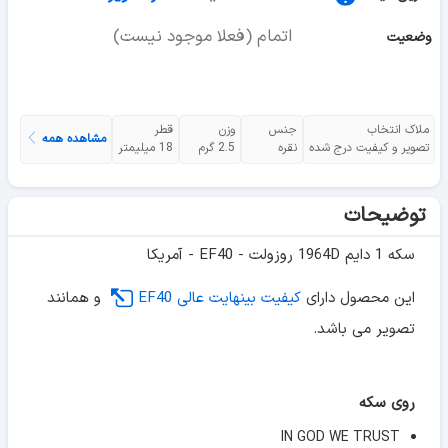
اتمام (فعلا موجود نیست)
وضعیت
ملاک انتخاب
جنس
وزن
قطر
مشاهده همه
تصویر و کیفیت درج شده
نقره
2.5 گرم
18 میلیمتر
توضیحات
سکه 1 دایم 1964D روزولت - EF40 - آمریکا
این محصول دارای
کیفیت بینهایت عالی EF40
و همانند
تصویر می باشد.
روی سکه
IN GOD WE TRUST