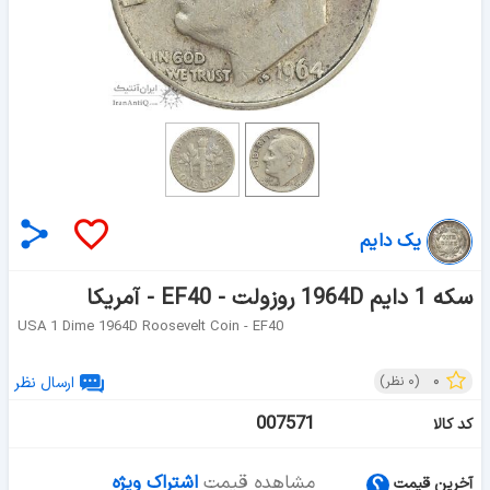
یک دایم
سکه 1 دایم 1964D روزولت - EF40 - آمریکا
USA 1 Dime 1964D Roosevelt Coin - EF40
۰
(
۰
نظر)
ارسال نظر
007571
کد کالا
مشاهده قیمت
اشتراک ویژه
آخرین قیمت