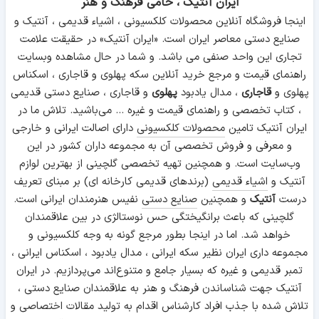
ایران آنتیک ، حامی فرهنگ و هنر
اینجا فروشگاه آنلاین محصولات کلکسیونی ، اشیاء قدیمی ، آنتیک و
صنایع دستی معاصر ایران است. «ایران آنتیک» در حقیقت علامت
تجاری این واحد صنفی می باشد. و شما در حال مشاهده وبسایت
راهنمای قیمت و مرجع خرید آنلاین سکه پهلوی و قاجاری ، اسکناس
پهلوی و
قاجاری
، مدال یادبود
پهلوی
و قاجاری ، صنایع دستی قدیمی
، کتاب تخصصی و راهنمای قیمت و غیره ... می‌باشید. تلاش ما در
ایران آنتیک تامین
محصولات کلکسیونی
دارای اصالت ایرانی و خارجی
و معرفی و فروش تخصصی آن به مجموعه داران کشور در این
وب‌سایت است. و همچنین تهیه تخصصی گلچینی از بهترین لوازم
آنتیک و
اشیاء قدیمی
(برندهای قدیمی کارخانه ای) بر مبنای تعریف
درست
آنتیک
و همچنین
صنایع دستی
نفیس هنرمندان ایرانی است.
گلچینی که باعث برانگیختگی حس نوستالژی در بین علاقمندان
خواهد شد. اما در اینجا بطور مرجع گونه به وجه کلکسیونی و
مجموعه داری ایران نظیر سکه ایرانی ، مدال یادبود ، اسکناس ایرانی ،
تمبر قدیمی و غیره که بسیار جامع و متنوع‌اند می‌پردازیم. در ایران
آنتیک جهت شناساندن فرهنگ و هنر به علاقمندان صنایع دستی ،
تلاش شده با جذب افراد کارشناس اقدام به تولید مقالات اختصاصی و