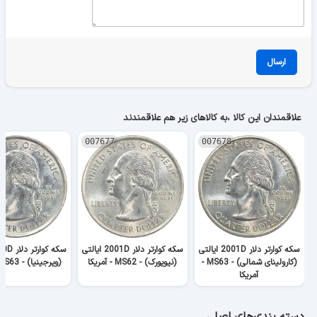
ارسال
علاقمندان این کالا ،به کالاهای زیر هم علاقمندند
007677
007678
سکه کوارتر دلار 2001D ایالتی
سکه کوارتر دلار 2001D ایالتی
(کارولینای شمالی) - MS63 -
(نیویورک) - MS62 - آمریکا
(ویرجینیا) - MS63 - آمریکا
آمریکا