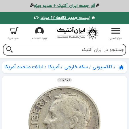
🎉
آفر جمعه ایران آنتیک + هدیه ویژه
🎉
🔥
لیست جدید کالاها: ۱۲ مرداد
👉
منوی اصلی
ورود | ثبت‌نام
سبد خرید
کلکسیونی
سکه خارجی
آمریکا
ایالات متحده آمریکا
007571