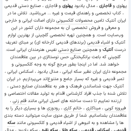
پهلوی و
قاجاری
، مدال یادبود
پهلوی
و قاجاری ، صنایع دستی قدیمی
، کتاب تخصصی و راهنمای قیمت و غیره ... می‌باشید. تلاش ما در
ایران آنتیک تامین
محصولات کلکسیونی
دارای اصالت ایرانی و خارجی
و معرفی و فروش تخصصی آن به مجموعه داران کشور در این
وب‌سایت است. و همچنین تهیه تخصصی گلچینی از بهترین لوازم
آنتیک و
اشیاء قدیمی
(برندهای قدیمی کارخانه ای) بر مبنای تعریف
درست
آنتیک
و همچنین
صنایع دستی
نفیس هنرمندان ایرانی است.
گلچینی که باعث برانگیختگی حس نوستالژی در بین علاقمندان
خواهد شد. اما در اینجا بطور مرجع گونه به وجه کلکسیونی و
مجموعه داری ایران نظیر سکه ایرانی ، مدال یادبود ، اسکناس ایرانی ،
تمبر قدیمی و غیره که بسیار جامع و متنوع‌اند می‌پردازیم. در ایران
آنتیک جهت شناساندن فرهنگ و هنر به علاقمندان صنایع دستی ،
تلاش شده با جذب افراد کارشناس اقدام به تولید مقالات اختصاصی و
ارزنده نماییم تا دست ساخته های اصیل ایرانی مانند
قلم زنی
،
فیروزه کوبی
،
میناکاری
،
خاتم کاری
،
رودوزی
ها و بسیاری دیگر را به
علاقمندان بشناسانیم. شما از طریق منوی سایت میتوانید دسته بندی
ها را مشاهده و به انبوهی از اشیاء قدیمی و کلکسیونی مانند
سکه
قدیمی
،
اسکناس قدیمی
،
سکه طلا
،
سکه نقره
،
سکه یادبود
، مدال