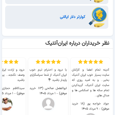
کوارتر دلار ایالتی
نظر خریداران درباره ایران‌آنتیک
آدینه تمام اعضا و کارکنان
با درود و احترام؛ تیم خوب
درود و ارادت ایران
سایت بسیار خوب ايران آنتیک
ایران آنتیک از شما سپاسگزارم.
وصف نگنجد... پیروز
بخیر... و به امید روزی که
پایدار باشید 💐
باشید
سایت ايران آنتیک، گریدکردن
ابوالفضل صالحی (۱۱۳ خرید
تمام سکه ها و اسکناس ها و
موفق)
–
۱ مرداد ۱۴۰۵
موفق)
–
۱ مرداد ۱۴۰۵
مدال های...
جواد خواجه پور (۱۸ خرید
موفق)
–
۹ مرداد ۱۴۰۵