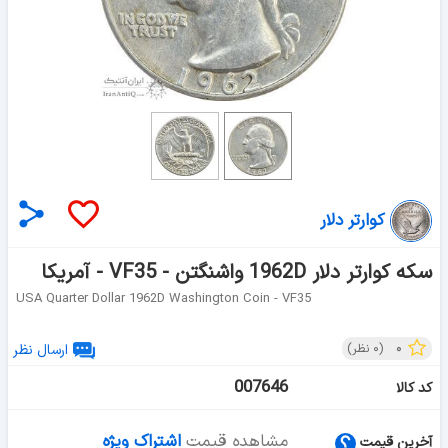
کوارتر دلار
سکه کوارتر دلار 1962D واشنگتن - VF35 - آمریکا
USA Quarter Dollar 1962D Washington Coin - VF35
۰
(
۰
نظر)
ارسال نظر
007646
کد کالا
مشاهده قیمت
اشتراک ویژه
آخرین قیمت