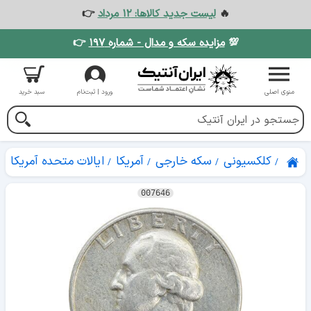
🔥
لیست جدید کالاها: ۱۲ مرداد
👉
💯
مزایده سکه و مدال - شماره ۱۹۷
👉
منوی اصلی
ورود | ثبت‌نام
سبد خرید
کلکسیونی
سکه خارجی
آمریکا
ایالات متحده آمریکا
007646