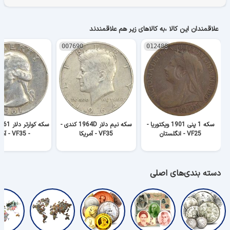
علاقمندان این کالا ،به کالاهای زیر هم علاقمندند
007690
012488
سکه 1 پنی 1901 ویکتوریا -
سکه نیم دلار 1964D کندی -
VF25 - انگلستان
VF35 - آمریکا
- VF35 - آمریکا
دسته بندی‌های اصلی