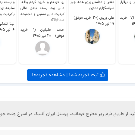
 و برقرار
نقص و مطمئن برای همه چیز
رو خوندم و خرید کردم واقعا
و بسته بن
سپاسگزارم ممنون
عالی بود بسته بندی عالی
سلیقه تون
کیفیت عالی ممنون از مجموعه
باکیفیت و
سیدکاظم حجازی (۷ خرید
علی وزیری (۳۰ خرید موفق)
–
شما🫡🩷
۲۹ تیر ۱۴۰۵
لیلا تندکی (۲ خرید م
حامد جلیلیان (۱ خرید
۱۶ تیر ۱۴۰۵
موفق)
–
۲۰ تیر ۱۴۰۵
ثبت تجربه شما | مشاهده تجربه‌ها
‌توانید از طریق فرم زیر مطرح فرمائید، پرسنل ایران آنتیک در اسرع وقت