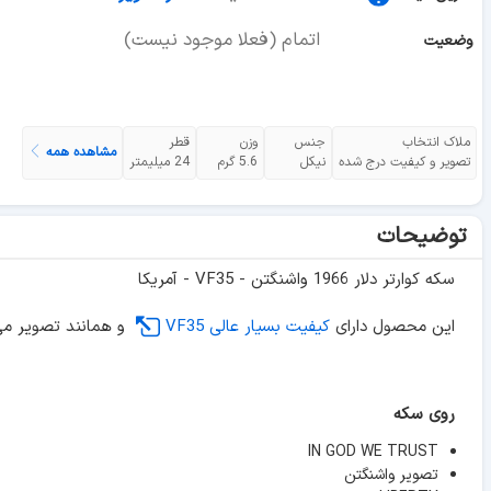
اتمام (فعلا موجود نیست)
وضعیت
ملاک انتخاب
جنس
وزن
قطر
مشاهده همه
تصویر و کیفیت درج شده
نیکل
5.6 گرم
24 میلیمتر
توضیحات
سکه کوارتر دلار 1966 واشنگتن - VF35 - آمریکا
این محصول دارای
کیفیت بسیار عالی VF35
و همانند تصویر می
روی سکه
IN GOD WE TRUST
تصویر واشنگتن