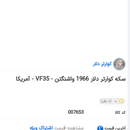
کوارتر دلار
سکه کوارتر دلار 1966 واشنگتن - VF35 - آمریکا
۰
(
۰
نظر)
007653
کد کالا
مشاهده قیمت
اشتراک ویژه
آخرین قیمت