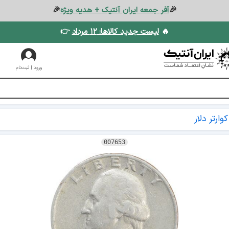
🎉
آفر جمعه ایران آنتیک + هدیه ویژه
🎉
🔥
لیست جدید کالاها: ۱۲ مرداد
👉
ورود | ثبت‌نام
کوارتر دلار
007653