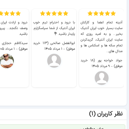
آدینه تمام اعضا و کارکنان
با درود و احترام؛ تیم خوب
درود و ارادت ایران
سایت بسیار خوب ايران آنتیک
ایران آنتیک از شما سپاسگزارم.
وصف نگنجد... پیروز
بخیر... و به امید روزی که
پایدار باشید 💐
باشید
سایت ايران آنتیک، گریدکردن
ابوالفضل صالحی (۱۱۳ خرید
تمام سکه ها و اسکناس ها و
موفق)
–
۱ مرداد ۱۴۰۵
موفق)
–
۱ مرداد ۱۴۰۵
مدال های...
جواد خواجه پور (۱۸ خرید
موفق)
–
۹ مرداد ۱۴۰۵
نظر کاربران (۱)