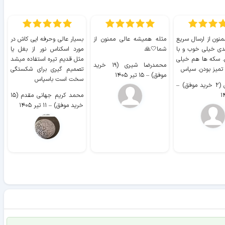
منون از ارسال سریع
مثله همیشه عالی ممنون از
بسیار عالی وحرفه ایی کاش در
ب
دی خیلی خوب و با
شما🤍🙏
مورد اسکناس نور از بغل یا
ر
. سکه ها هم خیلی
مثل قدیم تیره استفاده میشد
محمدرضا شیری (۱۹ خرید
۹ 
 تمیز بودن. سپاس
تصمیم گیری برای شکستگی
موفق)
–
۱۵ تیر ۱۴۰۵
سخت است باسپاس
وفق)
–
محمد کریم جهانی مقدم (۱۵
خرید موفق)
–
۱۱ تیر ۱۴۰۵