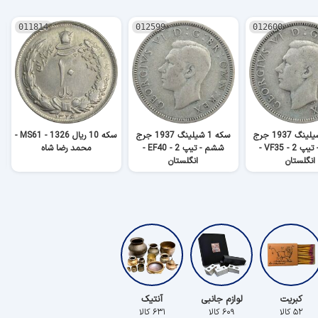
011814
012599
012600
سکه 1 شیلینگ 1937 جرج
سکه 1 شیلینگ 1937 جرج
سکه 10 ریال 1326 - MS61 -
ششم - تیپ 2 - VF35 -
ششم - تیپ 2 - EF40 -
محمد رضا شاه
انگلستان
انگلستان
کبریت
لوازم جانبی
آنتیک
۵۲ کالا
۶۰۹ کالا
۶۳۱ کالا