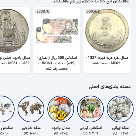
علاقمندان این کالا ،به کالاهای زیر هم علاقمندند
020876
009561
مدال نقره عزت غیرت 1337 -
اسکناس 500 ریال (انصاری -
مدال یادبود جشن نور
MS62 - احمد شاه
یگانه) - جفت - UNC63 -
1339 - MS61 - محمد رضا شاه
محمد رضا شاه
دسته بندی‌های اصلی
سکه ایرانی
اسکناس ایرانی
مدال یادبود
سکه خارجی
اسکناس 
۲۲۳۰۱ کالا
۱۶۳۳۱ کالا
۷۲۸۵ کالا
۱۰۸۹۰ کالا
۵۶۲۶ کالا