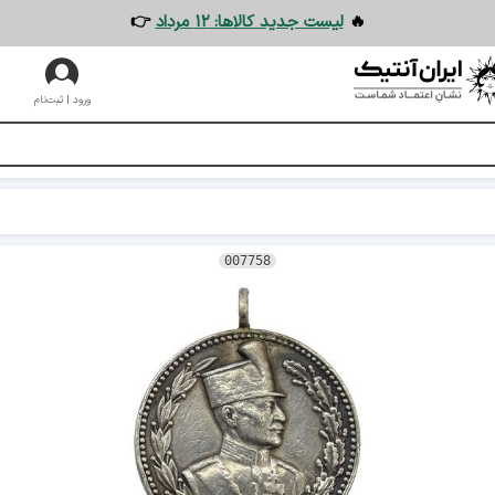
🔥
لیست جدید کالاها: ۱۲ مرداد
👉
ورود | ثبت‌نام
007758