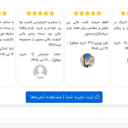
 آنتیک در
فقط میشه گفت عالی بی
با سلام و احترام من کامنت ها
با سلام، م
 و برقرار
نقص و مطمئن برای همه چیز
رو خوندم و خرید کردم واقعا
و بسته بن
سپاسگزارم ممنون
عالی بود بسته بندی عالی
سلیقه تون
کیفیت عالی ممنون از مجموعه
باکیفیت و
سیدکاظم حجازی (۸ خرید
علی وزیری (۳۰ خرید موفق)
–
شما🫡🩷
۲۹ تیر ۱۴۰۵
لیلا تندکی (۲ خرید م
حامد جلیلیان (۱ خرید
۱۶ تیر ۱۴۰۵
موفق)
–
۲۰ تیر ۱۴۰۵
ثبت تجربه شما | مشاهده تجربه‌ها