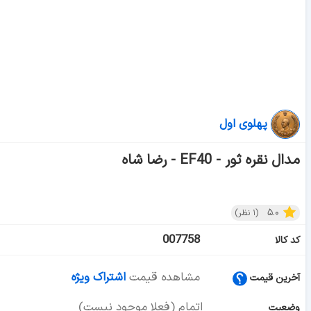
پهلوی اول
مدال نقره ثور - EF40 - رضا شاه
۵.۰
(
۱
نظر)
007758
کد کالا
مشاهده قیمت
اشتراک ویژه
آخرین قیمت
اتمام (فعلا موجود نیست)
وضعیت