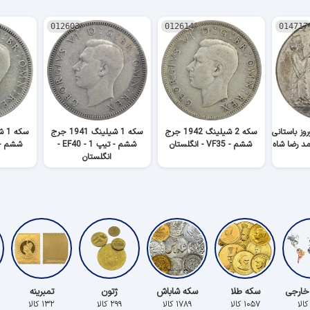
012603
012614
014717
وز باستانی
سکه 2 شیلینگ 1942 جرج
سکه 1 شیلینگ 1941 جرج
ششم - VF35 - انگلستان
ششم - تیپ 1 - EF40 -
انگلستان
خارجی
سکه طلا
سکه شاباش
ژتون
تمبرینه
۱۰۵۷ کالا
۱۷۸۹ کالا
۲۹۹ کالا
۱۳۲ کالا