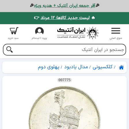
🎉
آفر جمعه ایران آنتیک + هدیه ویژه
🎉
🔥
لیست جدید کالاها: ۱۲ مرداد
👉
منوی اصلی
ورود | ثبت‌نام
سبد خرید
کلکسیونی
مدال یادبود
پهلوی دوم
007775