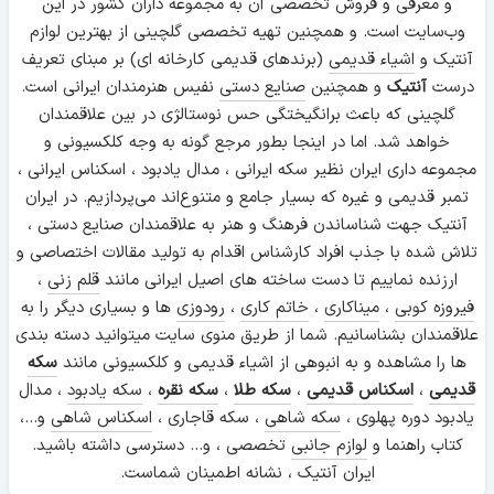
و معرفی و فروش تخصصی آن به مجموعه داران کشور در این
وب‌سایت است. و همچنین تهیه تخصصی گلچینی از بهترین لوازم
آنتیک و
اشیاء قدیمی
(برندهای قدیمی کارخانه ای) بر مبنای تعریف
درست
آنتیک
و همچنین
صنایع دستی
نفیس هنرمندان ایرانی است.
گلچینی که باعث برانگیختگی حس نوستالژی در بین علاقمندان
خواهد شد. اما در اینجا بطور مرجع گونه به وجه کلکسیونی و
مجموعه داری ایران نظیر سکه ایرانی ، مدال یادبود ، اسکناس ایرانی ،
تمبر قدیمی و غیره که بسیار جامع و متنوع‌اند می‌پردازیم. در ایران
آنتیک جهت شناساندن فرهنگ و هنر به علاقمندان صنایع دستی ،
تلاش شده با جذب افراد کارشناس اقدام به تولید مقالات اختصاصی و
ارزنده نماییم تا دست ساخته های اصیل ایرانی مانند
قلم زنی
،
فیروزه کوبی
،
میناکاری
،
خاتم کاری
،
رودوزی
ها و بسیاری دیگر را به
علاقمندان بشناسانیم. شما از طریق منوی سایت میتوانید دسته بندی
ها را مشاهده و به انبوهی از اشیاء قدیمی و کلکسیونی مانند
سکه
قدیمی
،
اسکناس قدیمی
،
سکه طلا
،
سکه نقره
،
سکه یادبود
، مدال
یادبود دوره پهلوی ،
سکه شاهی
، سکه قاجاری ،
اسکناس شاهی
و...،
کتاب راهنما و
لوازم جانبی
تخصصی ، و... دسترسی داشته باشید.
ایران آنتیک ، نشانه اطمینان شماست.