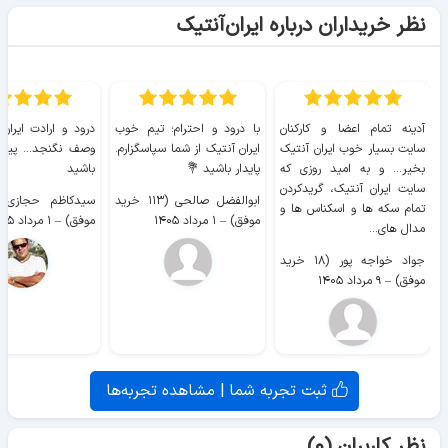
نظر خریداران درباره ایران‌آنتیک
آدینه تمام اعضا و کارکنان
با درود و احترام؛ تیم خوب
درود و ارادت ایران
سایت بسیار خوب ايران آنتیک
ایران آنتیک از شما سپاسگزارم.
وصف نگنجد... پیروز
بخیر... و به امید روزی که
پایدار باشید 💐
باشید
سایت ايران آنتیک، گریدکردن
ابوالفضل صالحی (۱۱۳ خرید
تمام سکه ها و اسکناس ها و
موفق)
–
۱ مرداد ۱۴۰۵
موفق)
–
۱ مرداد ۱۴۰۵
مدال های...
جواد خواجه پور (۱۸ خرید
موفق)
–
۹ مرداد ۱۴۰۵
ثبت تجربه شما | مشاهده تجربه‌ها
نظر کاربران (۰)