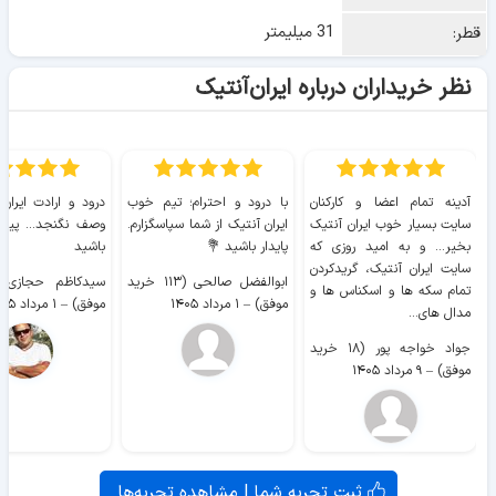
31 میلیمتر
قطر:
نظر خریداران درباره ایران‌آنتیک
آدینه تمام اعضا و کارکنان
با درود و احترام؛ تیم خوب
درود و ارادت ایران
سایت بسیار خوب ايران آنتیک
ایران آنتیک از شما سپاسگزارم.
وصف نگنجد... پیروز
بخیر... و به امید روزی که
پایدار باشید 💐
باشید
سایت ايران آنتیک، گریدکردن
ابوالفضل صالحی (۱۱۳ خرید
تمام سکه ها و اسکناس ها و
موفق)
–
۱ مرداد ۱۴۰۵
موفق)
–
۱ مرداد ۱۴۰۵
مدال های...
جواد خواجه پور (۱۸ خرید
موفق)
–
۹ مرداد ۱۴۰۵
ثبت تجربه شما | مشاهده تجربه‌ها