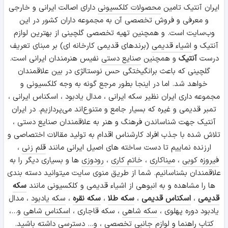
ایران آنتیک تامین
محصولات کلکسیونی
دارای اصالت ایرانی و خارجی
و معرفی و فروش تخصصی آن به مجموعه داران کشور در این
وب‌سایت است. و همچنین تهیه تخصصی گلچینی از بهترین لوازم
آنتیک و
اشیاء قدیمی
(برندهای قدیمی کارخانه ای) بر مبنای تعریف
درست
آنتیک
و همچنین
صنایع دستی
نفیس هنرمندان ایرانی است.
گلچینی که باعث برانگیختگی حس نوستالژی در بین علاقمندان
خواهد شد. اما در اینجا بطور مرجع گونه به وجه کلکسیونی و
مجموعه داری ایران نظیر سکه ایرانی ، مدال یادبود ، اسکناس ایرانی ،
تمبر قدیمی و غیره که بسیار جامع و متنوع‌اند می‌پردازیم. در ایران
آنتیک جهت شناساندن فرهنگ و هنر به علاقمندان صنایع دستی ،
تلاش شده با جذب افراد کارشناس اقدام به تولید مقالات اختصاصی و
ارزنده نماییم تا دست ساخته های اصیل ایرانی مانند
قلم زنی
،
فیروزه کوبی
،
میناکاری
،
خاتم کاری
،
رودوزی
ها و بسیاری دیگر را به
علاقمندان بشناسانیم. شما از طریق منوی سایت میتوانید دسته بندی
ها را مشاهده و به انبوهی از اشیاء قدیمی و کلکسیونی مانند
سکه
قدیمی
،
اسکناس قدیمی
،
سکه طلا
،
سکه نقره
،
سکه یادبود
، مدال
یادبود دوره پهلوی ،
سکه شاهی
، سکه قاجاری ،
اسکناس شاهی
و...،
کتاب راهنما و
لوازم جانبی
تخصصی ، و... دسترسی داشته باشید.