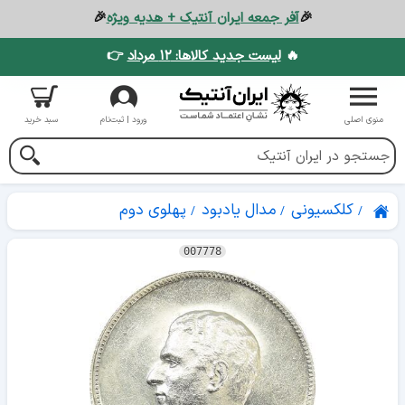
🎉
آفر جمعه ایران آنتیک + هدیه ویژه
🎉
🔥
لیست جدید کالاها: ۱۲ مرداد
👉
منوی اصلی
ورود | ثبت‌نام
سبد خرید
کلکسیونی
مدال یادبود
پهلوی دوم
007778