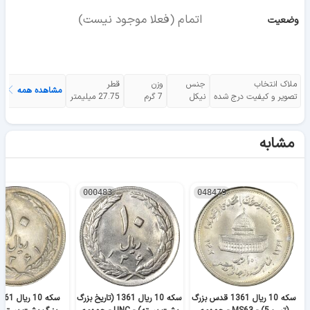
اتمام (فعلا موجود نیست)
وضعیت
ملاک انتخاب
جنس
وزن
قطر
مشاهده همه
تصویر و کیفیت درج شده
نیکل
7 گرم
27.75 میلیمتر
مشابه
000483
048479
سکه 10 ریال 1361 قدس بزرگ
سکه 10 ریال 1361 (تاریخ بزرگ