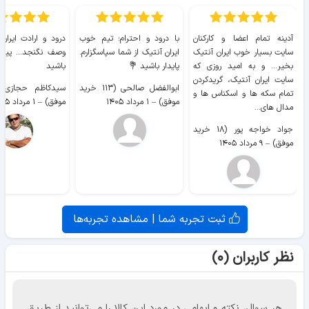
آدینه تمام اعضا و کارکنان
با درود و احترام؛ تیم خوب
درود و ارادت ایران
سایت بسیار خوب ايران آنتیک
ایران آنتیک از شما سپاسگزارم.
وصف نگنجد... پیروز
بخیر... و به امید روزی که
پایدار باشید 💐
باشید
سایت ايران آنتیک، گریدکردن
ابوالفضل صالحی (۱۱۳ خرید
تمام سکه ها و اسکناس ها و
موفق)
–
۱ مرداد ۱۴۰۵
موفق)
–
۱ مرداد ۱۴۰۵
مدال های...
جواد خواجه پور (۱۸ خرید
موفق)
–
۹ مرداد ۱۴۰۵
ثبت تجربه شما | مشاهده تجربه‌ها
نظر کاربران (۰)
هر سوال، نکته و ابهامی در مورد این کالا را می‌توانید از طریق