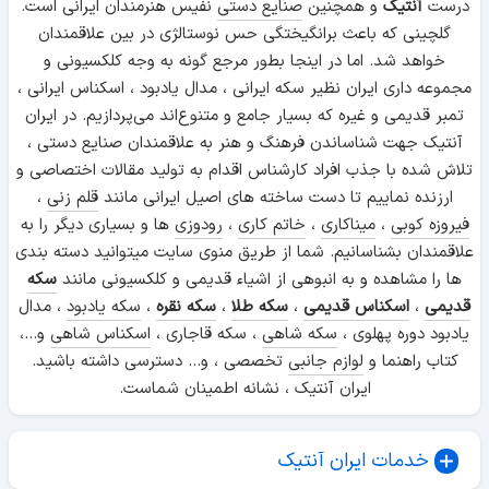
درست
آنتیک
و همچنین
صنایع دستی
نفیس هنرمندان ایرانی است.
گلچینی که باعث برانگیختگی حس نوستالژی در بین علاقمندان
خواهد شد. اما در اینجا بطور مرجع گونه به وجه کلکسیونی و
مجموعه داری ایران نظیر سکه ایرانی ، مدال یادبود ، اسکناس ایرانی ،
تمبر قدیمی و غیره که بسیار جامع و متنوع‌اند می‌پردازیم. در ایران
آنتیک جهت شناساندن فرهنگ و هنر به علاقمندان صنایع دستی ،
تلاش شده با جذب افراد کارشناس اقدام به تولید مقالات اختصاصی و
ارزنده نماییم تا دست ساخته های اصیل ایرانی مانند
قلم زنی
،
فیروزه کوبی
،
میناکاری
،
خاتم کاری
،
رودوزی
ها و بسیاری دیگر را به
علاقمندان بشناسانیم. شما از طریق منوی سایت میتوانید دسته بندی
ها را مشاهده و به انبوهی از اشیاء قدیمی و کلکسیونی مانند
سکه
قدیمی
،
اسکناس قدیمی
،
سکه طلا
،
سکه نقره
،
سکه یادبود
، مدال
یادبود دوره پهلوی ،
سکه شاهی
، سکه قاجاری ،
اسکناس شاهی
و...،
کتاب راهنما و
لوازم جانبی
تخصصی ، و... دسترسی داشته باشید.
ایران آنتیک ، نشانه اطمینان شماست.
خدمات ایران آنتیک