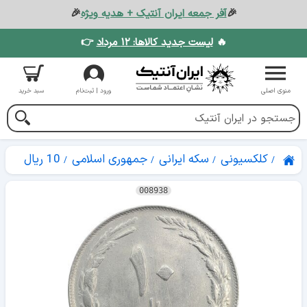
🎉
آفر جمعه ایران آنتیک + هدیه ویژه
🎉
🔥
لیست جدید کالاها: ۱۲ مرداد
👉
منوی اصلی
ورود | ثبت‌نام
سبد خرید
کلکسیونی
سکه ایرانی
جمهوری اسلامی
10 ریال
008938