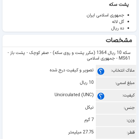
پشت سکه
جمهوری اسلامی ایران
گل لاله
ده ریال
مشخصات
سکه 10 ریال 1364 (مکرر پشت و روی سکه) - صفر کوچک - پشت باز -
MS61 - جمهوری اسلامی
تصویر و کیفیت درج شده
ملاک انتخاب:
10 ریال
مبلغ اسمی:
Uncirculated (UNC)
کیفیت:
نیکل
جنس:
7 گرم
وزن:
27.75 میلیمتر
قطر: