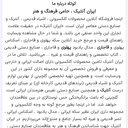
کوتاه درباره ما
ایران آنتیک ، حامی فرهنگ و هنر
اینجا فروشگاه آنلاین محصولات کلکسیونی ، اشیاء قدیمی ، آنتیک و
صنایع دستی معاصر ایران است. «ایران آنتیک» در حقیقت علامت
تجاری این واحد صنفی می باشد. و شما در حال مشاهده وبسایت
راهنمای قیمت و مرجع خرید آنلاین سکه پهلوی و قاجاری ، اسکناس
پهلوی و
قاجاری
، مدال یادبود
پهلوی
و قاجاری ، صنایع دستی قدیمی
، کتاب تخصصی و راهنمای قیمت و غیره ... می‌باشید. تلاش ما در
ایران آنتیک تامین
محصولات کلکسیونی
دارای اصالت ایرانی و خارجی
و معرفی و فروش تخصصی آن به مجموعه داران کشور در این
وب‌سایت است. و همچنین تهیه تخصصی گلچینی از بهترین لوازم
آنتیک و
اشیاء قدیمی
(برندهای قدیمی کارخانه ای) بر مبنای تعریف
درست
آنتیک
و همچنین
صنایع دستی
نفیس هنرمندان ایرانی است.
گلچینی که باعث برانگیختگی حس نوستالژی در بین علاقمندان
خواهد شد. اما در اینجا بطور مرجع گونه به وجه کلکسیونی و
مجموعه داری ایران نظیر سکه ایرانی ، مدال یادبود ، اسکناس ایرانی ،
تمبر قدیمی و غیره که بسیار جامع و متنوع‌اند می‌پردازیم. در ایران
آنتیک جهت شناساندن فرهنگ و هنر به علاقمندان صنایع دستی ،