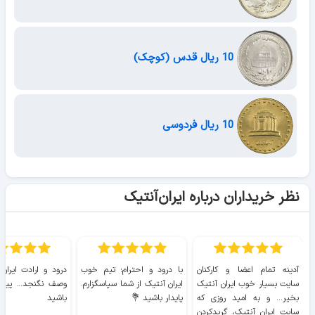
10 ریال قدس (کوچک)
10 ریال فردوسی
نظر خریداران درباره ایران‌آنتیک
آدینه تمام اعضا و کارکنان
با درود و احترام؛ تیم خوب
درود و ارادت ایران
سایت بسیار خوب ايران آنتیک
ایران آنتیک از شما سپاسگزارم.
وصف نگنجد... پیروز
بخیر... و به امید روزی که
پایدار باشید 💐
باشید
سایت ايران آنتیک، گریدکردن