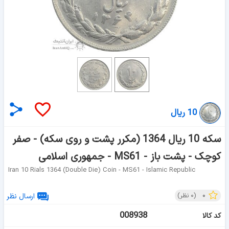
10 ریال
سکه 10 ریال 1364 (مکرر پشت و روی سکه) - صفر
کوچک - پشت باز - MS61 - جمهوری اسلامی
Iran 10 Rials 1364 (double Die) Coin - MS61 - Islamic Republic
۰
(
۰
نظر)
ارسال نظر
008938
کد کالا