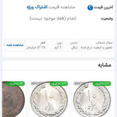
مشاهده قیمت
اشتراک ویژه
آخرین قیمت
اتمام (فعلا موجود نیست)
وضعیت
ملاک انتخاب
جنس
وزن
قطر
مشاهده همه
تصویر و کیفیت درج شده
نیکل
7 گرم
27.75 میلیمتر
مشابه
٪۱۱ تخفیف
٪۱۳ تخفیف
٪۶ تخفیف
084743
084742