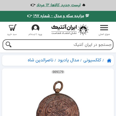
🔥
لیست جدید کالاها: ۱۲ مرداد
👉
💯
مزایده سکه و مدال - شماره ۱۹۷
👉
منوی اصلی
ورود | ثبت‌نام
سبد خرید
کلکسیونی
مدال یادبود
ناصرالدین شاه
009179