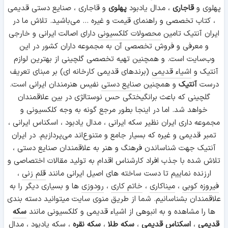
پهلوی و
قاجاری
، مدال یادبود
پهلوی
و قاجاری ، صنایع دستی قدیمی
، کتاب تخصصی و راهنمای قیمت و غیره ... می‌باشید. تلاش ما در
ایران آنتیک تامین
محصولات کلکسیونی
دارای اصالت ایرانی و خارجی
و معرفی و فروش تخصصی آن به مجموعه داران کشور در این
وب‌سایت است. و همچنین تهیه تخصصی گلچینی از بهترین لوازم
آنتیک و
اشیاء قدیمی
(برندهای قدیمی کارخانه ای) بر مبنای تعریف
درست
آنتیک
و همچنین
صنایع دستی
نفیس هنرمندان ایرانی است.
گلچینی که باعث برانگیختگی حس نوستالژی در بین علاقمندان
خواهد شد. اما در اینجا بطور مرجع گونه به وجه کلکسیونی و
مجموعه داری ایران نظیر سکه ایرانی ، مدال یادبود ، اسکناس ایرانی ،
تمبر قدیمی و غیره که بسیار جامع و متنوع‌اند می‌پردازیم. در ایران
آنتیک جهت شناساندن فرهنگ و هنر به علاقمندان صنایع دستی ،
تلاش شده با جذب افراد کارشناس اقدام به تولید مقالات اختصاصی و
ارزنده نماییم تا دست ساخته های اصیل ایرانی مانند
قلم زنی
،
فیروزه کوبی
،
میناکاری
،
خاتم کاری
،
رودوزی
ها و بسیاری دیگر را به
علاقمندان بشناسانیم. شما از طریق منوی سایت میتوانید دسته بندی
ها را مشاهده و به انبوهی از اشیاء قدیمی و کلکسیونی مانند
سکه
قدیمی
،
اسکناس قدیمی
،
سکه طلا
،
سکه نقره
،
سکه یادبود
، مدال