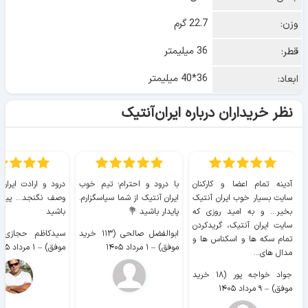
22.7 گرم
وزن:
36 میلیمتر
قطر:
36*40 میلیمتر
ابعاد:
نظر خریداران درباره ایران‌آنتیک
آدینه تمام اعضا و کارکنان
با درود و احترام؛ تیم خوب
درود و ارادت ایران
سایت بسیار خوب ايران آنتیک
ایران آنتیک از شما سپاسگزارم.
وصف نگنجد... پیروز
بخیر... و به امید روزی که
پایدار باشید 💐
باشید
سایت ايران آنتیک، گریدکردن
ابوالفضل صالحی (۱۱۳ خرید
تمام سکه ها و اسکناس ها و
موفق)
–
۱ مرداد ۱۴۰۵
موفق)
–
۱ مرداد ۱۴۰۵
مدال های...
جواد خواجه پور (۱۸ خرید
موفق)
–
۹ مرداد ۱۴۰۵