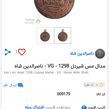
۱
ناصرالدین شاه
مدال مس شیردل 1298 - VG - ناصرالدین شاه
Iran Lion Heart 1298 Copper Medal - VG - Naser Aldin Shah
۰
(
۰
نظر)
ارسال نظر
009179
کد کالا
مشاهده قیمت
اشتراک ویژه
آخرین قیمت