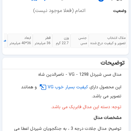
اتمام (فعلا موجود نیست)
وضعیت
ملاک انتخاب
جنس
وزن
قطر
ابعاد
مشا
تصویر و کیفیت درج شده
مس
22.7 گرم
36 میلیمتر
36*40 میلیمتر
توضیحات
مدال مس شیردل 1298 - VG - ناصرالدین شاه
این محصول دارای
کیفیت بسیار خوب VG
و همانند
تصویر می باشد.
توجه: دسته این مدال فابریک می باشد.
مشخصات مدال
توضیح: مدال جلادت درجه 3 ، به جنگجویان شیردل اعطا می