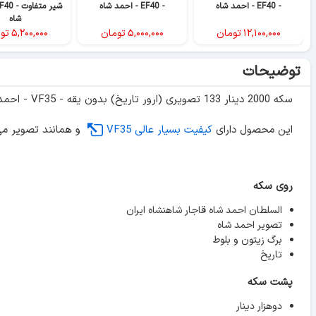
- EF40 - احمد شاه
- EF40 - احمد شاه
شاه
۱۲,۱۰۰,۰۰۰
تومان
۵,۰۰۰,۰۰۰
تومان
۵,۲۰۰,۰۰۰
تو
توضیحات
سکه 2000 دینار 133 تصویری (ارور تاریخ) بدون یقه - VF35 - احمد شاه
این محصول دارای
کیفیت بسیار عالی VF35
و همانند تصویر می
روی سکه
السلطان احمد شاه قاجار شاهنشاه ایران
تصویر احمد شاه
برگ زیتون و بلوط
تاریخ
پشت سکه
دوهزار دینار