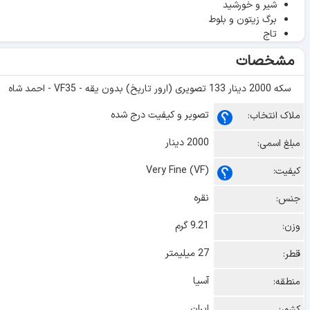
شیر و خورشید
برگ زیتون و بلوط
تاج
مشخصات
سکه 2000 دینار 133 تصویری (ارور تاریخ) بدون یقه - VF35 - احمد شاه
تصویر و کیفیت درج شده
ملاک انتخاب:
2000 دینار
مبلغ اسمی:
Very Fine (VF)
کیفیت:
نقره
جنس:
9.21 گرم
وزن:
27 میلیمتر
قطر:
آسیا
منطقه:
ایران
کشور: