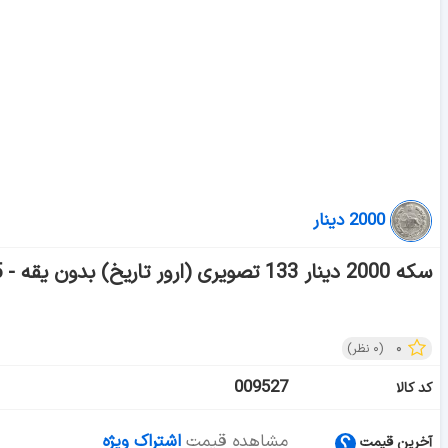
2000 دینار
سکه 2000 دینار 133 تصویری (ارور تاریخ) بدون یقه - VF35 - احمد شاه
۰
(
۰
نظر)
009527
کد کالا
مشاهده قیمت
اشتراک ویژه
آخرین قیمت