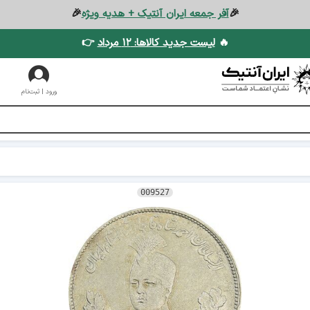
🎉
آفر جمعه ایران آنتیک + هدیه ویژه
🎉
🔥
لیست جدید کالاها: ۱۲ مرداد
👉
ورود | ثبت‌نام
009527