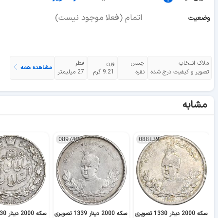
اتمام (فعلا موجود نیست)
وضعیت
ملاک انتخاب
جنس
وزن
قطر
مشاهده همه
تصویر و کیفیت درج شده
نقره
9.21 گرم
27 میلیمتر
مشابه
089740
088139
سکه 2000 دینار 1330 تصویری
سکه 2000 دینار 1339 تصویری