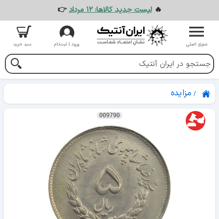
🔥
لیست جدید کالاها: ۱۲ مرداد
👉
منوی اصلی
ورود | ثبت‌نام
سبد خرید
مزایده
009790