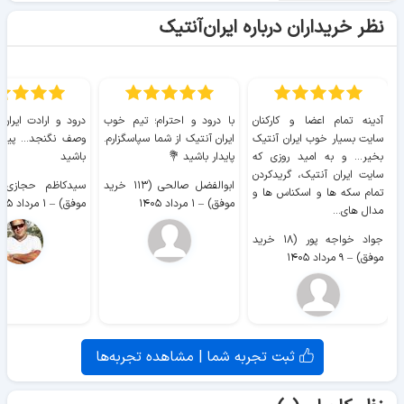
نظر خریداران درباره ایران‌آنتیک
آدینه تمام اعضا و کارکنان
با درود و احترام؛ تیم خوب
درود و ارادت ایران
سایت بسیار خوب ايران آنتیک
ایران آنتیک از شما سپاسگزارم.
وصف نگنجد... پیروز
بخیر... و به امید روزی که
پایدار باشید 💐
باشید
سایت ايران آنتیک، گریدکردن
ابوالفضل صالحی (۱۱۳ خرید
تمام سکه ها و اسکناس ها و
موفق)
–
۱ مرداد ۱۴۰۵
موفق)
–
۱ مرداد ۱۴۰۵
مدال های...
جواد خواجه پور (۱۸ خرید
موفق)
–
۹ مرداد ۱۴۰۵
ثبت تجربه شما | مشاهده تجربه‌ها