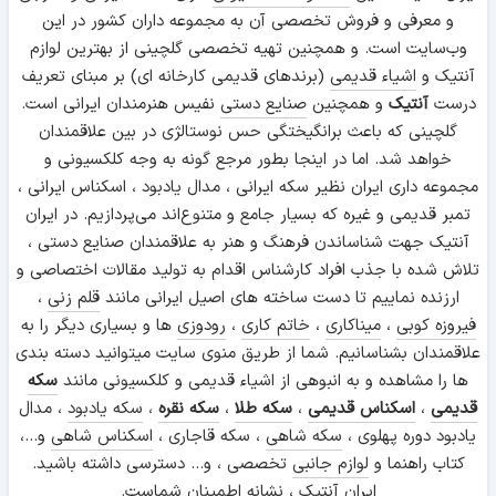
و معرفی و فروش تخصصی آن به مجموعه داران کشور در این
وب‌سایت است. و همچنین تهیه تخصصی گلچینی از بهترین لوازم
آنتیک و
اشیاء قدیمی
(برندهای قدیمی کارخانه ای) بر مبنای تعریف
درست
آنتیک
و همچنین
صنایع دستی
نفیس هنرمندان ایرانی است.
گلچینی که باعث برانگیختگی حس نوستالژی در بین علاقمندان
خواهد شد. اما در اینجا بطور مرجع گونه به وجه کلکسیونی و
مجموعه داری ایران نظیر سکه ایرانی ، مدال یادبود ، اسکناس ایرانی ،
تمبر قدیمی و غیره که بسیار جامع و متنوع‌اند می‌پردازیم. در ایران
آنتیک جهت شناساندن فرهنگ و هنر به علاقمندان صنایع دستی ،
تلاش شده با جذب افراد کارشناس اقدام به تولید مقالات اختصاصی و
ارزنده نماییم تا دست ساخته های اصیل ایرانی مانند
قلم زنی
،
فیروزه کوبی
،
میناکاری
،
خاتم کاری
،
رودوزی
ها و بسیاری دیگر را به
علاقمندان بشناسانیم. شما از طریق منوی سایت میتوانید دسته بندی
ها را مشاهده و به انبوهی از اشیاء قدیمی و کلکسیونی مانند
سکه
قدیمی
،
اسکناس قدیمی
،
سکه طلا
،
سکه نقره
،
سکه یادبود
، مدال
یادبود دوره پهلوی ،
سکه شاهی
، سکه قاجاری ،
اسکناس شاهی
و...،
کتاب راهنما و
لوازم جانبی
تخصصی ، و... دسترسی داشته باشید.
ایران آنتیک ، نشانه اطمینان شماست.