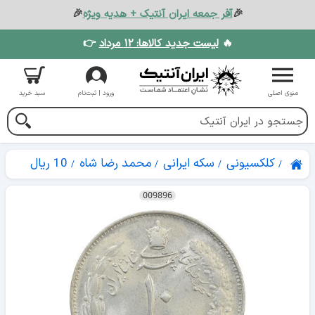
🎉
آفر جمعه ایران آنتیک + هدیه ویژه
🎉
🔥
لیست جدید کالاها: ۱۲ مرداد
👉
منوی اصلی
ورود | ثبت‌نام
سبد خرید
کلکسیونی
سکه ایرانی
محمد رضا شاه
10 ریال
009896