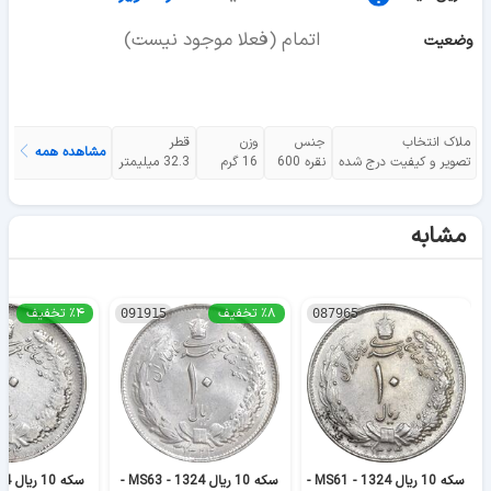
اتمام (فعلا موجود نیست)
وضعیت
ملاک انتخاب
جنس
وزن
قطر
مشاهده همه
تصویر و کیفیت درج شده
نقره 600
16 گرم
32.3 میلیمتر
مشابه
٪۸ تخفیف
٪۴ تخفیف
091915
087965
سکه 10 ریال 1324 - MS61 -
سکه 10 ریال 1324 - MS63 -