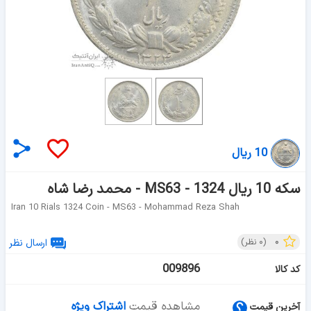
10 ریال
سکه 10 ریال 1324 - MS63 - محمد رضا شاه
Iran 10 Rials 1324 Coin - MS63 - Mohammad Reza Shah
۰
(
۰
نظر)
ارسال نظر
009896
کد کالا
مشاهده قیمت
اشتراک ویژه
آخرین قیمت