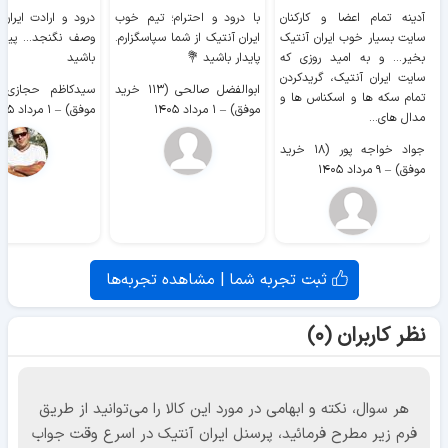
آدینه تمام اعضا و کارکنان
با درود و احترام؛ تیم خوب
درود و ارادت ایران
سایت بسیار خوب ايران آنتیک
ایران آنتیک از شما سپاسگزارم.
وصف نگنجد... پیروز
بخیر... و به امید روزی که
پایدار باشید 💐
باشید
سایت ايران آنتیک، گریدکردن
ابوالفضل صالحی (۱۱۳ خرید
تمام سکه ها و اسکناس ها و
موفق)
–
۱ مرداد ۱۴۰۵
موفق)
–
۱ مرداد ۱۴۰۵
مدال های...
جواد خواجه پور (۱۸ خرید
موفق)
–
۹ مرداد ۱۴۰۵
ثبت تجربه شما | مشاهده تجربه‌ها
نظر کاربران (۰)
هر سوال، نکته و ابهامی در مورد این کالا را می‌توانید از طریق
فرم زیر مطرح فرمائید، پرسنل ایران آنتیک در اسرع وقت جواب