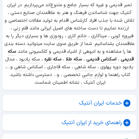
تمبر قدیمی و غیره که بسیار جامع و متنوع‌اند می‌پردازیم. در ایران
آنتیک جهت شناساندن فرهنگ و هنر به علاقمندان صنایع دستی ،
تلاش شده با جذب افراد کارشناس اقدام به تولید مقالات اختصاصی و
ارزنده نماییم تا دست ساخته های اصیل ایرانی مانند
قلم زنی
،
فیروزه کوبی
،
میناکاری
،
خاتم کاری
،
رودوزی
ها و بسیاری دیگر را به
علاقمندان بشناسانیم. شما از طریق منوی سایت میتوانید دسته بندی
ها را مشاهده و به انبوهی از اشیاء قدیمی و کلکسیونی مانند
سکه
قدیمی
،
اسکناس قدیمی
،
سکه طلا
،
سکه نقره
،
سکه یادبود
، مدال
یادبود دوره پهلوی ،
سکه شاهی
، سکه قاجاری ،
اسکناس شاهی
و...،
کتاب راهنما و
لوازم جانبی
تخصصی ، و... دسترسی داشته باشید.
ایران آنتیک ، نشانه اطمینان شماست.
خدمات ایران آنتیک
راهنمای خرید از ایران آنتیک