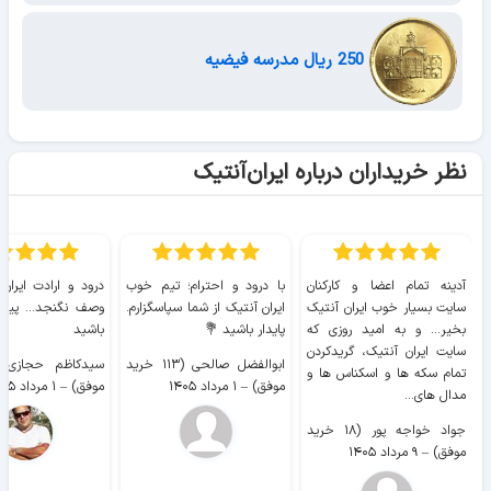
250 ریال مدرسه فیضیه
نظر خریداران درباره ایران‌آنتیک
آدینه تمام اعضا و کارکنان
با درود و احترام؛ تیم خوب
درود و ارادت ایران
سایت بسیار خوب ايران آنتیک
ایران آنتیک از شما سپاسگزارم.
وصف نگنجد... پیروز
بخیر... و به امید روزی که
پایدار باشید 💐
باشید
سایت ايران آنتیک، گریدکردن
ابوالفضل صالحی (۱۱۳ خرید
تمام سکه ها و اسکناس ها و
موفق)
–
۱ مرداد ۱۴۰۵
موفق)
–
۱ مرداد ۱۴۰۵
مدال های...
جواد خواجه پور (۱۸ خرید
موفق)
–
۹ مرداد ۱۴۰۵