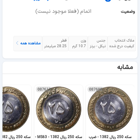
اتمام (فعلا موجود نیست)
وضعیت
ملاک انتخاب
جنس
وزن
قطر
مشاهده همه
کیفیت درج شده
نیکل - برنز
10.7 گرم
28.25 میلیمتر
مشابه
087612
087608
سکه 250 ریال 1382 - ضرب
سکه 250 ریال 1382 - MS63 -