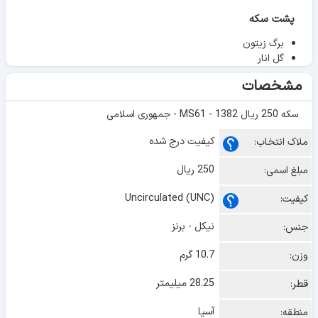
پشت سکه
برگ زیتون
گل انار
مشخصات
سکه 250 ریال 1382 - MS61 - جمهوری اسلامی
کیفیت درج شده
ملاک انتخاب:
250 ریال
مبلغ اسمی:
Uncirculated (UNC)
کیفیت:
نیکل - برنز
جنس:
10.7 گرم
وزن:
28.25 میلیمتر
قطر:
آسیا
منطقه: