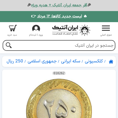
🎉
آفر جمعه ایران آنتیک + هدیه ویژه
🎉
🔥
لیست جدید کالاها: ۱۲ مرداد
👉
منوی اصلی
ورود | ثبت‌نام
سبد خرید
کلکسیونی
سکه ایرانی
جمهوری اسلامی
250 ریال
010262