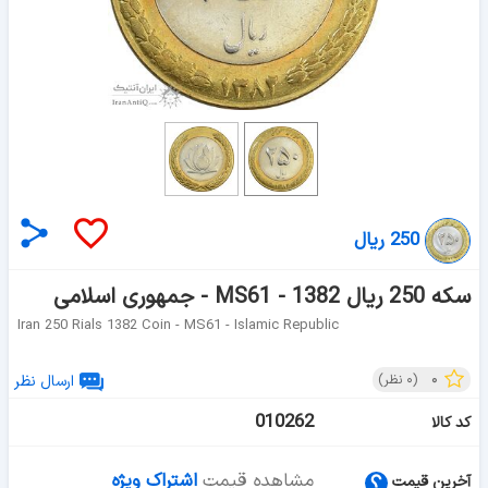
250 ریال
سکه 250 ریال 1382 - MS61 - جمهوری اسلامی
Iran 250 Rials 1382 Coin - MS61 - Islamic Republic
۰
(
۰
نظر)
ارسال نظر
010262
کد کالا
مشاهده قیمت
اشتراک ویژه
آخرین قیمت