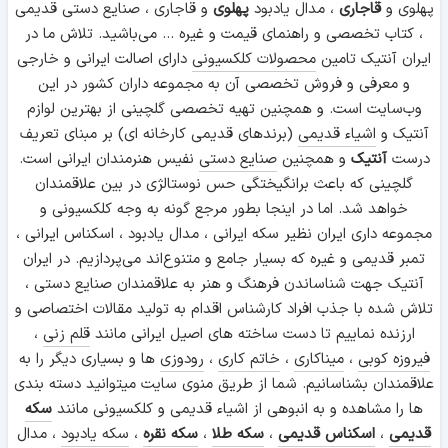
پهلوی و
قاجاری
، مدال یادبود
پهلوی
و قاجاری ، صنایع دستی قدیمی
، کتاب تخصصی و راهنمای قیمت و غیره ... می‌باشید. تلاش ما در
ایران آنتیک تامین
محصولات کلکسیونی
دارای اصالت ایرانی و خارجی
و معرفی و فروش تخصصی آن به مجموعه داران کشور در این
وب‌سایت است. و همچنین تهیه تخصصی گلچینی از بهترین لوازم
آنتیک و
اشیاء قدیمی
(برندهای قدیمی کارخانه ای) بر مبنای تعریف
درست
آنتیک
و همچنین
صنایع دستی
نفیس هنرمندان ایرانی است.
گلچینی که باعث برانگیختگی حس نوستالژی در بین علاقمندان
خواهد شد. اما در اینجا بطور مرجع گونه به وجه کلکسیونی و
مجموعه داری ایران نظیر سکه ایرانی ، مدال یادبود ، اسکناس ایرانی ،
تمبر قدیمی و غیره که بسیار جامع و متنوع‌اند می‌پردازیم. در ایران
آنتیک جهت شناساندن فرهنگ و هنر به علاقمندان صنایع دستی ،
تلاش شده با جذب افراد کارشناس اقدام به تولید مقالات اختصاصی و
ارزنده نماییم تا دست ساخته های اصیل ایرانی مانند
قلم زنی
،
فیروزه کوبی
،
میناکاری
،
خاتم کاری
،
رودوزی
ها و بسیاری دیگر را به
علاقمندان بشناسانیم. شما از طریق منوی سایت میتوانید دسته بندی
ها را مشاهده و به انبوهی از اشیاء قدیمی و کلکسیونی مانند
سکه
قدیمی
،
اسکناس قدیمی
،
سکه طلا
،
سکه نقره
،
سکه یادبود
، مدال