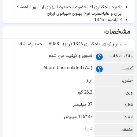
یادبود تاجگذاری اعلیحضرت محمدرضا پهلوی آریامهر شاهنشاه
ایران و علیاحضرت فرح پهلوی شهبانوی ایران
4 آبانماه - 1346
مشخصات
مدال برنز آویزی تاجگذاری 1346 (روز) - AU58 - محمد رضا شاه
تصویر و کیفیت درج شده
ملاک انتخاب:
About Uncirculated (AU)
کیفیت:
برنز
جنس:
26.2 گرم
وزن:
37 میلیمتر
قطر:
37*115 میلیمتر
ابعاد:
آسیا
منطقه: