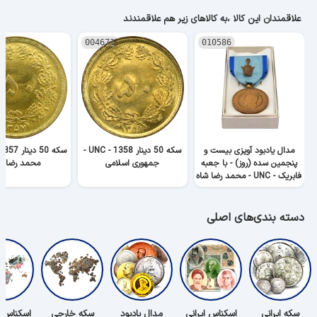
علاقمندان این کالا ،به کالاهای زیر هم علاقمندند
004671
010586
مدال یادبود آویزی بیست و
سکه 50 دینار 1358 - UNC -
پنجمین سده (روز) - با جعبه
جمهوری اسلامی
محمد رضا ش
فابریک - UNC - محمد رضا شاه
دسته بندی‌های اصلی
سکه ایرانی
اسکناس ایرانی
مدال یادبود
سکه خارجی
اسکناس 