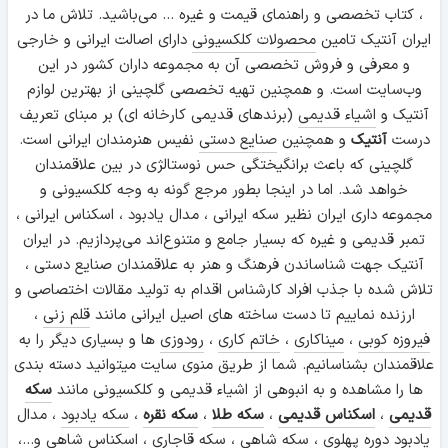
، کتاب تخصصی و راهنمای قیمت و غیره ... می‌باشید. تلاش ما در
ایران آنتیک تامین
محصولات کلکسیونی
دارای اصالت ایرانی و خارجی
و معرفی و فروش تخصصی آن به مجموعه داران کشور در این
وب‌سایت است. و همچنین تهیه تخصصی گلچینی از بهترین لوازم
آنتیک و
اشیاء قدیمی
(برندهای قدیمی کارخانه ای) بر مبنای تعریف
درست
آنتیک
و همچنین
صنایع دستی
نفیس هنرمندان ایرانی است.
گلچینی که باعث برانگیختگی حس نوستالژی در بین علاقمندان
خواهد شد. اما در اینجا بطور مرجع گونه به وجه کلکسیونی و
مجموعه داری ایران نظیر سکه ایرانی ، مدال یادبود ، اسکناس ایرانی ،
تمبر قدیمی و غیره که بسیار جامع و متنوع‌اند می‌پردازیم. در ایران
آنتیک جهت شناساندن فرهنگ و هنر به علاقمندان صنایع دستی ،
تلاش شده با جذب افراد کارشناس اقدام به تولید مقالات اختصاصی و
ارزنده نماییم تا دست ساخته های اصیل ایرانی مانند
قلم زنی
،
فیروزه کوبی
،
میناکاری
،
خاتم کاری
،
رودوزی
ها و بسیاری دیگر را به
علاقمندان بشناسانیم. شما از طریق منوی سایت میتوانید دسته بندی
ها را مشاهده و به انبوهی از اشیاء قدیمی و کلکسیونی مانند
سکه
قدیمی
،
اسکناس قدیمی
،
سکه طلا
،
سکه نقره
،
سکه یادبود
، مدال
یادبود دوره پهلوی ،
سکه شاهی
، سکه قاجاری ،
اسکناس شاهی
و...،