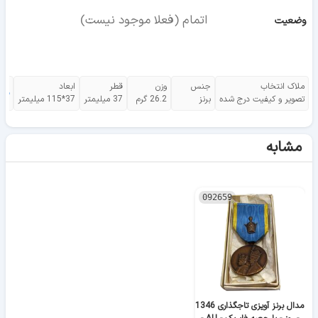
اتمام (فعلا موجود نیست)
وضعیت
ملاک انتخاب
جنس
وزن
قطر
ابعاد
مش
تصویر و کیفیت درج شده
برنز
26.2 گرم
37 میلیمتر
37*115 میلیمتر
مشابه
092659
مدال برنز آویزی تاجگذاری 1346