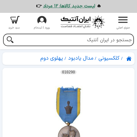
🔥
لیست جدید کالاها: ۱۲ مرداد
👉
منوی اصلی
ورود | ثبت‌نام
سبد خرید
کلکسیونی
مدال یادبود
پهلوی دوم
010290