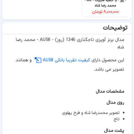
- روز - با جعبه فابربک - AU -
محمد رضا شاه
۸,۰۰۰,۰۰۰
تومان
توضیحات
مدال برنز آویزی تاجگذاری 1346 (روز) - AU58 - محمد رضا
شاه
این محصول دارای
کیفیت تقریبا بانکی AU58
و همانند
تصویر می باشد.
مشخصات مدال
روی مدال
تصویر محمدرضا شاه و فرح پهلوی
تاج
پشت مدال