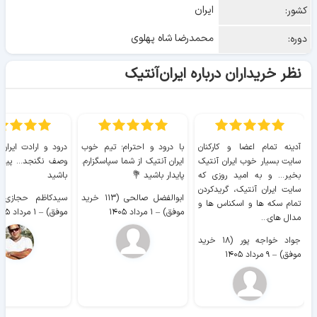
ایران
کشور:
محمدرضا شاه پهلوی
دوره:
نظر خریداران درباره ایران‌آنتیک
آدینه تمام اعضا و کارکنان
با درود و احترام؛ تیم خوب
درود و ارادت ایران
سایت بسیار خوب ايران آنتیک
ایران آنتیک از شما سپاسگزارم.
وصف نگنجد... پیروز
بخیر... و به امید روزی که
پایدار باشید 💐
باشید
سایت ايران آنتیک، گریدکردن
ابوالفضل صالحی (۱۱۳ خرید
تمام سکه ها و اسکناس ها و
موفق)
–
۱ مرداد ۱۴۰۵
موفق)
–
۱ مرداد ۱۴۰۵
مدال های...
جواد خواجه پور (۱۸ خرید
موفق)
–
۹ مرداد ۱۴۰۵