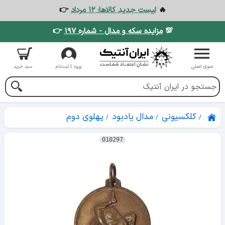
🔥
لیست جدید کالاها: ۱۲ مرداد
👉
💯
مزایده سکه و مدال - شماره ۱۹۷
👉
منوی اصلی
ورود | ثبت‌نام
سبد خرید
کلکسیونی
مدال یادبود
پهلوی دوم
010297