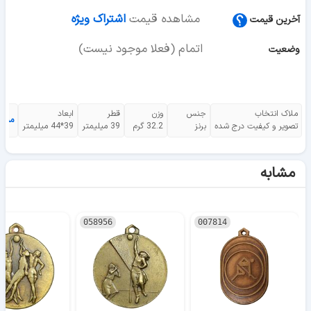
مشاهده قیمت
اشتراک ویژه
آخرین قیمت
اتمام (فعلا موجود نیست)
وضعیت
ملاک انتخاب
جنس
وزن
قطر
ابعاد
مشا
تصویر و کیفیت درج شده
برنز
32.2 گرم
39 میلیمتر
39*44 میلیمتر
مشابه
058956
007814