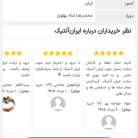
ایران
کشور:
محمدرضا شاه پهلوی
دوره:
نظر خریداران درباره ایران‌آنتیک
آدینه تمام اعضا و کارکنان
با درود و احترام؛ تیم خوب
درود و ارادت ایران
سایت بسیار خوب ايران آنتیک
ایران آنتیک از شما سپاسگزارم.
وصف نگنجد... پیروز
بخیر... و به امید روزی که
پایدار باشید 💐
باشید
سایت ايران آنتیک، گریدکردن
ابوالفضل صالحی (۱۱۳ خرید
تمام سکه ها و اسکناس ها و
موفق)
–
۱ مرداد ۱۴۰۵
موفق)
–
۱ مرداد ۱۴۰۵
مدال های...
جواد خواجه پور (۱۸ خرید
موفق)
–
۹ مرداد ۱۴۰۵