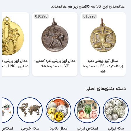
علاقمندان این کالا ،به کالاهای زیر هم علاقمندند
010296
010298
مدال آویز ورزشی نقره
مدال آویز ورزشی نقره کشتی -
مدال آویز ورزشی طل
ژیمناستیک - EF - محمد رضا
VF - محمد رضا شاه
دختران - UNC - محمد رضا شاه
شاه
دسته بندی‌های اصلی
سکه ایرانی
اسکناس ایرانی
مدال یادبود
سکه خارجی
اسکناس 