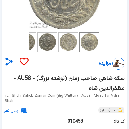
مزایده
سکه شاهی صاحب زمان (نوشته بزرگ) - AU58 -
مظفرالدین شاه
Iran Shahi Saheb Zaman Coin (Big Written) - AU58 - Mozaffar Aldin
Shah
۰
(
۰
نظر)
ارسال نظر
010453
کد کالا