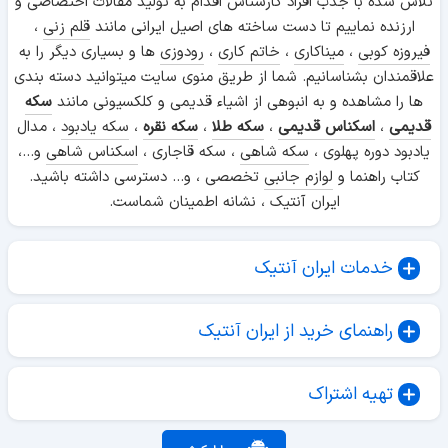
تلاش شده با جذب افراد کارشناس اقدام به تولید مقالات اختصاصی و
ارزنده نماییم تا دست ساخته های اصیل ایرانی مانند
قلم زنی
،
فیروزه کوبی
،
میناکاری
،
خاتم کاری
،
رودوزی
ها و بسیاری دیگر را به
علاقمندان بشناسانیم. شما از طریق منوی سایت میتوانید دسته بندی
ها را مشاهده و به انبوهی از اشیاء قدیمی و کلکسیونی مانند
سکه
قدیمی
،
اسکناس قدیمی
،
سکه طلا
،
سکه نقره
،
سکه یادبود
، مدال
یادبود دوره پهلوی ،
سکه شاهی
، سکه قاجاری ،
اسکناس شاهی
و...،
کتاب راهنما و
لوازم جانبی
تخصصی ، و... دسترسی داشته باشید.
ایران آنتیک ، نشانه اطمینان شماست.
خدمات ایران آنتیک
راهنمای خرید از ایران آنتیک
تهیه اشتراک