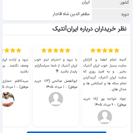
ایران
کشور:
مظفر الدین شاه قاجار
دوره:
نظر خریداران درباره ایران‌آنتیک
آدینه تمام اعضا و کارکنان
با درود و احترام؛ تیم خوب
درود و ارادت ایران
سایت بسیار خوب ايران آنتیک
ایران آنتیک از شما سپاسگزارم.
وصف نگنجد... پیروز
بخیر... و به امید روزی که
پایدار باشید 💐
باشید
سایت ايران آنتیک، گریدکردن
ابوالفضل صالحی (۱۱۳ خرید
تمام سکه ها و اسکناس ها و
موفق)
–
۱ مرداد ۱۴۰۵
موفق)
–
۱ مرداد ۱۴۰۵
مدال های...
جواد خواجه پور (۱۸ خرید
موفق)
–
۹ مرداد ۱۴۰۵