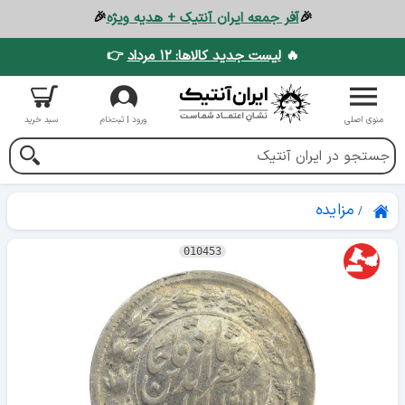
🎉
آفر جمعه ایران آنتیک + هدیه ویژه
🎉
🔥
لیست جدید کالاها: ۱۲ مرداد
👉
منوی اصلی
ورود | ثبت‌نام
سبد خرید
مزایده
010453