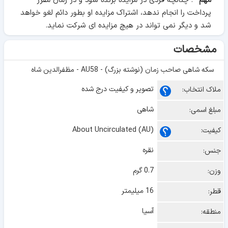
مهم *
: چنانچه فردی در مزایده برنده شود و در زمان مقرر
پرداخت را انجام ندهد، اشتراک مزایده او بطور دائم لغو خواهد
شد و دیگر نمی تواند در هیچ مزایده ای شرکت نماید.
مشخصات
سکه شاهی صاحب زمان (نوشته بزرگ) - AU58 - مظفرالدین شاه
تصویر و کیفیت درج شده
ملاک انتخاب:
شاهی
مبلغ اسمی:
About Uncirculated (AU)
کیفیت:
نقره
جنس:
0.7 گرم
وزن:
16 میلیمتر
قطر:
آسیا
منطقه: