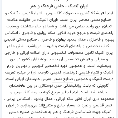
ایران آنتیک ، حامی فرهنگ و هنر
اینجا فروشگاه آنلاین محصولات کلکسیونی ، اشیاء قدیمی ، آنتیک و
صنایع دستی معاصر ایران است. «ایران آنتیک» در حقیقت علامت
تجاری این واحد صنفی می باشد. و شما در حال مشاهده وبسایت
راهنمای قیمت و مرجع خرید آنلاین سکه پهلوی و قاجاری ، اسکناس
پهلوی و
قاجاری
، مدال یادبود
پهلوی
و قاجاری ، صنایع دستی قدیمی
، کتاب تخصصی و راهنمای قیمت و غیره ... می‌باشید. تلاش ما در
ایران آنتیک تامین
محصولات کلکسیونی
دارای اصالت ایرانی و خارجی
و معرفی و فروش تخصصی آن به مجموعه داران کشور در این
وب‌سایت است. و همچنین تهیه تخصصی گلچینی از بهترین لوازم
آنتیک و
اشیاء قدیمی
(برندهای قدیمی کارخانه ای) بر مبنای تعریف
درست
آنتیک
و همچنین
صنایع دستی
نفیس هنرمندان ایرانی است.
گلچینی که باعث برانگیختگی حس نوستالژی در بین علاقمندان
خواهد شد. اما در اینجا بطور مرجع گونه به وجه کلکسیونی و
مجموعه داری ایران نظیر سکه ایرانی ، مدال یادبود ، اسکناس ایرانی ،
تمبر قدیمی و غیره که بسیار جامع و متنوع‌اند می‌پردازیم. در ایران
آنتیک جهت شناساندن فرهنگ و هنر به علاقمندان صنایع دستی ،