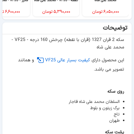
محمد علی شاه
نقطه - VF35 - محمد علی شاه
مکرر - VF35 - محمد علی شاه
۶,۰۵۰,۰۰۰
تومان
۵,۳۹۰,۰۰۰
تومان
۶,۶۰۰,۰۰۰
تو
توضیحات
سکه 2 قران 1327 (قران با نقطه) چرخش 160 درجه - VF25 -
محمد علی شاه
این محصول دارای
کیفیت بسیار عالی VF25
و همانند
تصویر می باشد.
روی سکه
السلطان محمد علی شاه قاجار
برگ زیتون و بلوط
تاج
طهران
پشت سکه