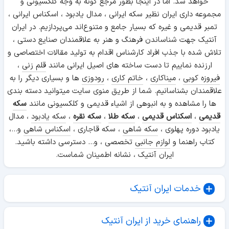
خواهد شد. اما در اینجا بطور مرجع گونه به وجه کلکسیونی و
مجموعه داری ایران نظیر سکه ایرانی ، مدال یادبود ، اسکناس ایرانی ،
تمبر قدیمی و غیره که بسیار جامع و متنوع‌اند می‌پردازیم. در ایران
آنتیک جهت شناساندن فرهنگ و هنر به علاقمندان صنایع دستی ،
تلاش شده با جذب افراد کارشناس اقدام به تولید مقالات اختصاصی و
ارزنده نماییم تا دست ساخته های اصیل ایرانی مانند
قلم زنی
،
فیروزه کوبی
،
میناکاری
،
خاتم کاری
،
رودوزی
ها و بسیاری دیگر را به
علاقمندان بشناسانیم. شما از طریق منوی سایت میتوانید دسته بندی
ها را مشاهده و به انبوهی از اشیاء قدیمی و کلکسیونی مانند
سکه
قدیمی
،
اسکناس قدیمی
،
سکه طلا
،
سکه نقره
،
سکه یادبود
، مدال
یادبود دوره پهلوی ،
سکه شاهی
، سکه قاجاری ،
اسکناس شاهی
و...،
کتاب راهنما و
لوازم جانبی
تخصصی ، و... دسترسی داشته باشید.
ایران آنتیک ، نشانه اطمینان شماست.
خدمات ایران آنتیک
راهنمای خرید از ایران آنتیک