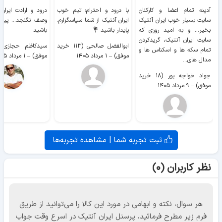
آدینه تمام اعضا و کارکنان
با درود و احترام؛ تیم خوب
درود و ارادت ایران
سایت بسیار خوب ايران آنتیک
ایران آنتیک از شما سپاسگزارم.
وصف نگنجد... پیروز
بخیر... و به امید روزی که
پایدار باشید 💐
باشید
سایت ايران آنتیک، گریدکردن
ابوالفضل صالحی (۱۱۳ خرید
تمام سکه ها و اسکناس ها و
موفق)
–
۱ مرداد ۱۴۰۵
موفق)
–
۱ مرداد ۱۴۰۵
مدال های...
جواد خواجه پور (۱۸ خرید
موفق)
–
۹ مرداد ۱۴۰۵
ثبت تجربه شما | مشاهده تجربه‌ها
نظر کاربران (۰)
هر سوال، نکته و ابهامی در مورد این کالا را می‌توانید از طریق
فرم زیر مطرح فرمائید، پرسنل ایران آنتیک در اسرع وقت جواب