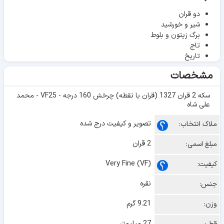
دو قران
شیر و خورشید
برگ زیتون و بلوط
تاج
تاریخ
مشخصات
سکه 2 قران 1327 (قران با نقطه) چرخش 160 درجه - VF25 - محمد
علی شاه
تصویر و کیفیت درج شده
ملاک انتخاب:
2 قران
مبلغ اسمی:
Very Fine (VF)
کیفیت:
نقره
جنس:
9.21 گرم
وزن:
27 میلیمتر