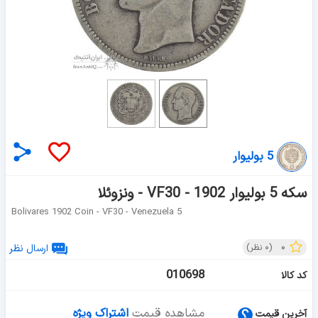
5 بولیوار
سکه 5 بولیوار 1902 - VF30 - ونزوئلا
5 Bolivares 1902 Coin - VF30 - Venezuela
۰
(
۰
نظر)
ارسال نظر
010698
کد کالا
مشاهده قیمت
اشتراک ویژه
آخرین قیمت