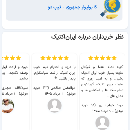
5 بولیوار جمهوری - تیپ دو
نظر خریداران درباره ایران‌آنتیک
آدینه تمام اعضا و کارکنان
با درود و احترام؛ تیم خوب
درود و ارادت ایران
سایت بسیار خوب ايران آنتیک
ایران آنتیک از شما سپاسگزارم.
وصف نگنجد... پیروز
بخیر... و به امید روزی که
پایدار باشید 💐
باشید
سایت ايران آنتیک، گریدکردن
ابوالفضل صالحی (۱۱۳ خرید
تمام سکه ها و اسکناس ها و
موفق)
–
۱ مرداد ۱۴۰۵
موفق)
–
۱ مرداد ۱۴۰۵
مدال های...
جواد خواجه پور (۱۸ خرید
موفق)
–
۹ مرداد ۱۴۰۵