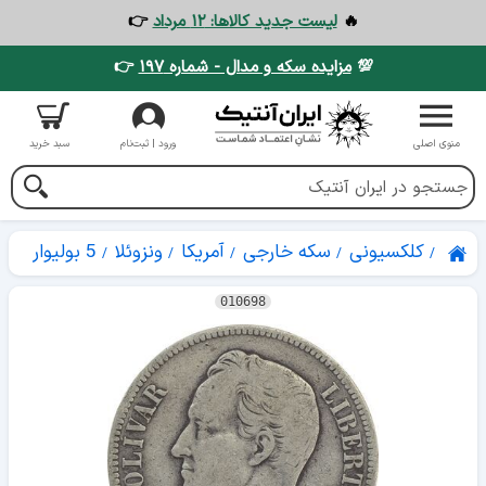
🔥
لیست جدید کالاها: ۱۲ مرداد
👉
💯
مزایده سکه و مدال - شماره ۱۹۷
👉
منوی اصلی
ورود | ثبت‌نام
سبد خرید
کلکسیونی
سکه خارجی
آمریکا
ونزوئلا
5 بولیوار
010698