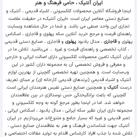
ایران آنتیک ، حامی فرهنگ و هنر
اینجا فروشگاه آنلاین محصولات کلکسیونی ، اشیاء قدیمی ، آنتیک و
صنایع دستی معاصر ایران است. «ایران آنتیک» در حقیقت علامت
تجاری این واحد صنفی می باشد. و شما در حال مشاهده وبسایت
راهنمای قیمت و مرجع خرید آنلاین سکه پهلوی و قاجاری ، اسکناس
پهلوی و
قاجاری
، مدال یادبود
پهلوی
و قاجاری ، صنایع دستی قدیمی
، کتاب تخصصی و راهنمای قیمت و غیره ... می‌باشید. تلاش ما در
ایران آنتیک تامین
محصولات کلکسیونی
دارای اصالت ایرانی و خارجی
و معرفی و فروش تخصصی آن به مجموعه داران کشور در این
وب‌سایت است. و همچنین تهیه تخصصی گلچینی از بهترین لوازم
آنتیک و
اشیاء قدیمی
(برندهای قدیمی کارخانه ای) بر مبنای تعریف
درست
آنتیک
و همچنین
صنایع دستی
نفیس هنرمندان ایرانی است.
گلچینی که باعث برانگیختگی حس نوستالژی در بین علاقمندان
خواهد شد. اما در اینجا بطور مرجع گونه به وجه کلکسیونی و
مجموعه داری ایران نظیر سکه ایرانی ، مدال یادبود ، اسکناس ایرانی ،
تمبر قدیمی و غیره که بسیار جامع و متنوع‌اند می‌پردازیم. در ایران
آنتیک جهت شناساندن فرهنگ و هنر به علاقمندان صنایع دستی ،
تلاش شده با جذب افراد کارشناس اقدام به تولید مقالات اختصاصی و