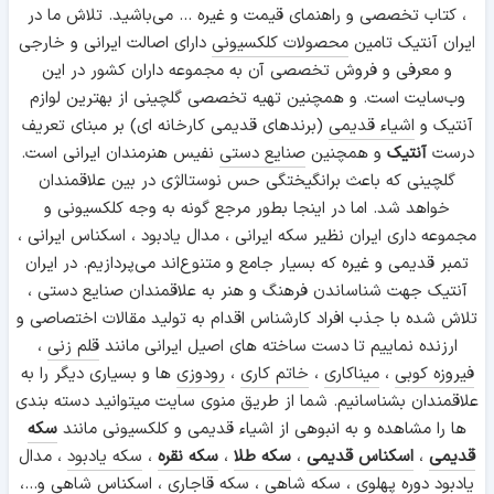
، کتاب تخصصی و راهنمای قیمت و غیره ... می‌باشید. تلاش ما در
ایران آنتیک تامین
محصولات کلکسیونی
دارای اصالت ایرانی و خارجی
و معرفی و فروش تخصصی آن به مجموعه داران کشور در این
وب‌سایت است. و همچنین تهیه تخصصی گلچینی از بهترین لوازم
آنتیک و
اشیاء قدیمی
(برندهای قدیمی کارخانه ای) بر مبنای تعریف
درست
آنتیک
و همچنین
صنایع دستی
نفیس هنرمندان ایرانی است.
گلچینی که باعث برانگیختگی حس نوستالژی در بین علاقمندان
خواهد شد. اما در اینجا بطور مرجع گونه به وجه کلکسیونی و
مجموعه داری ایران نظیر سکه ایرانی ، مدال یادبود ، اسکناس ایرانی ،
تمبر قدیمی و غیره که بسیار جامع و متنوع‌اند می‌پردازیم. در ایران
آنتیک جهت شناساندن فرهنگ و هنر به علاقمندان صنایع دستی ،
تلاش شده با جذب افراد کارشناس اقدام به تولید مقالات اختصاصی و
ارزنده نماییم تا دست ساخته های اصیل ایرانی مانند
قلم زنی
،
فیروزه کوبی
،
میناکاری
،
خاتم کاری
،
رودوزی
ها و بسیاری دیگر را به
علاقمندان بشناسانیم. شما از طریق منوی سایت میتوانید دسته بندی
ها را مشاهده و به انبوهی از اشیاء قدیمی و کلکسیونی مانند
سکه
قدیمی
،
اسکناس قدیمی
،
سکه طلا
،
سکه نقره
،
سکه یادبود
، مدال
یادبود دوره پهلوی ،
سکه شاهی
، سکه قاجاری ،
اسکناس شاهی
و...،