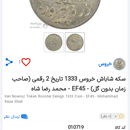
۱
خروس
سکه شاباش خروس 1333 تاریخ 2 رقمی (صاحب
زمان بدون گل) - EF45 - محمد رضا شاه
Iran Nowruz Token Rooster Design 1333 Coin - EF45 - Mohammad
Reza Shah
۰
(
۰
نظر)
ارسال نظر
010719
کد کالا