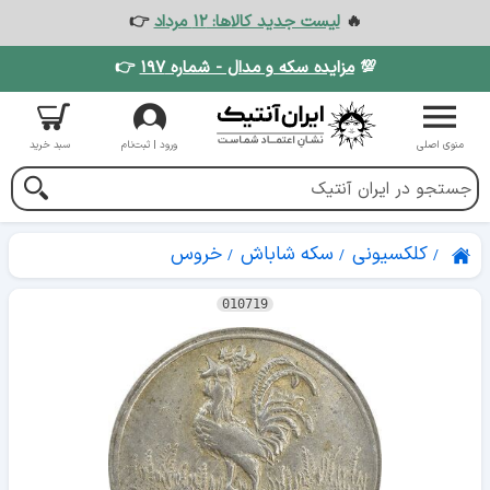
🔥
لیست جدید کالاها: ۱۲ مرداد
👉
💯
مزایده سکه و مدال - شماره ۱۹۷
👉
منوی اصلی
ورود | ثبت‌نام
سبد خرید
کلکسیونی
سکه شاباش
خروس
010719