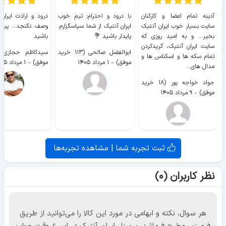
آدینه تمام اعضا و کارکنان
با درود و احترام؛ تیم خوب
درود و ارادت ایران
سایت بسیار خوب ايران آنتیک
ایران آنتیک از شما سپاسگزارم.
وصف نگنجد... پیروز
بخیر... و به امید روزی که
پایدار باشید 💐
باشید
سایت ايران آنتیک، گریدکردن
ابوالفضل صالحی (۱۱۳ خرید
تمام سکه ها و اسکناس ها و
موفق)
–
۱ مرداد ۱۴۰۵
موفق)
–
۱ مرداد ۱۴۰۵
مدال های...
جواد خواجه پور (۱۸ خرید
موفق)
–
۹ مرداد ۱۴۰۵
ثبت تجربه شما | مشاهده تجربه‌ها
نظر کاربران (۰)
هر سوال، نکته و ابهامی در مورد این کالا را می‌توانید از طریق