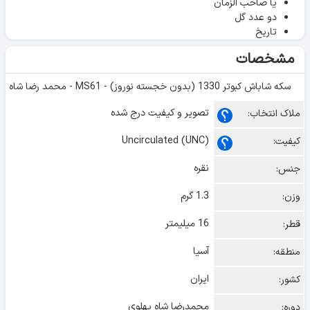
یا صاحب الزمان
دو عدد گل
تاریخ
مشخصات
سکه شاباش کبوتر 1330 (بدون خجسته نوروز) - MS61 - محمد رضا شاه
تصویر و کیفیت درج شده
ملاک انتخاب:
Uncirculated (UNC)
کیفیت:
نقره
جنس:
1.3 گرم
وزن:
16 میلیمتر
قطر:
آسیا
منطقه:
ایران
کشور:
محمدرضا شاه پهلوی
دوره: