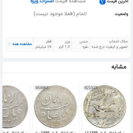
مشاهده قیمت
اشتراک ویژه
آخرین قیمت
اتمام (فعلا موجود نیست)
وضعیت
ملاک انتخاب
جنس
وزن
قطر
مشاهده همه
تصویر و کیفیت درج شده
نقره
1.3 گرم
16 میلیمتر
مشابه
054962
021313