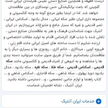
درست
آنتیک
و همچنین
صنایع دستی
نفیس هنرمندان ایرانی است.
گلچینی که باعث برانگیختگی حس نوستالژی در بین علاقمندان
خواهد شد. اما در اینجا بطور مرجع گونه به وجه کلکسیونی و
مجموعه داری ایران نظیر سکه ایرانی ، مدال یادبود ، اسکناس ایرانی ،
تمبر قدیمی و غیره که بسیار جامع و متنوع‌اند می‌پردازیم. در ایران
آنتیک جهت شناساندن فرهنگ و هنر به علاقمندان صنایع دستی ،
تلاش شده با جذب افراد کارشناس اقدام به تولید مقالات اختصاصی و
ارزنده نماییم تا دست ساخته های اصیل ایرانی مانند
قلم زنی
،
فیروزه کوبی
،
میناکاری
،
خاتم کاری
،
رودوزی
ها و بسیاری دیگر را به
علاقمندان بشناسانیم. شما از طریق منوی سایت میتوانید دسته بندی
ها را مشاهده و به انبوهی از اشیاء قدیمی و کلکسیونی مانند
سکه
قدیمی
،
اسکناس قدیمی
،
سکه طلا
،
سکه نقره
،
سکه یادبود
، مدال
یادبود دوره پهلوی ،
سکه شاهی
، سکه قاجاری ،
اسکناس شاهی
و...،
کتاب راهنما و
لوازم جانبی
تخصصی ، و... دسترسی داشته باشید.
ایران آنتیک ، نشانه اطمینان شماست.
خدمات ایران آنتیک