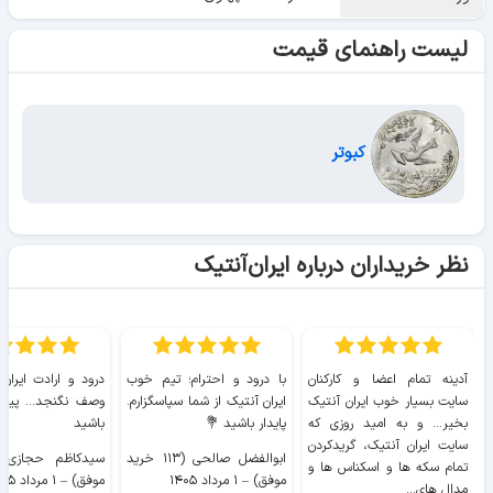
لیست راهنمای قیمت
کبوتر
نظر خریداران درباره ایران‌آنتیک
آدینه تمام اعضا و کارکنان
با درود و احترام؛ تیم خوب
درود و ارادت ایران
سایت بسیار خوب ايران آنتیک
ایران آنتیک از شما سپاسگزارم.
وصف نگنجد... پیروز
بخیر... و به امید روزی که
پایدار باشید 💐
باشید
سایت ايران آنتیک، گریدکردن
ابوالفضل صالحی (۱۱۳ خرید
تمام سکه ها و اسکناس ها و
موفق)
–
۱ مرداد ۱۴۰۵
موفق)
–
۱ مرداد ۱۴۰۵
مدال های...