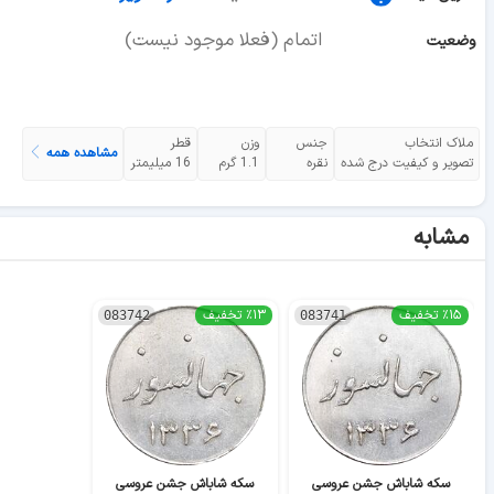
اتمام (فعلا موجود نیست)
وضعیت
ملاک انتخاب
جنس
وزن
قطر
مشاهده همه
تصویر و کیفیت درج شده
نقره
1.1 گرم
16 میلیمتر
مشابه
٪۱۵ تخفیف
٪۱۳ تخفیف
083742
083741
سکه شاباش جشن عروسی
سکه شاباش جشن عروسی