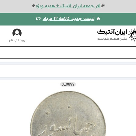
🎉
آفر جمعه ایران آنتیک + هدیه ویژه
🎉
🔥
لیست جدید کالاها: ۱۲ مرداد
👉
ورود | ثبت‌نام
010899