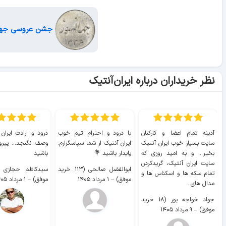
جشن عروسی جها
نظر خریداران درباره ایران‌آنتیک
آدینه تمام اعضا و کارکنان
با درود و احترام؛ تیم خوب
درود و ارادت ایران
سایت بسیار خوب ايران آنتیک
ایران آنتیک از شما سپاسگزارم.
وصف نگنجد... پیروز
بخیر... و به امید روزی که
پایدار باشید 💐
باشید
سایت ايران آنتیک، گریدکردن
ابوالفضل صالحی (۱۱۳ خرید
تمام سکه ها و اسکناس ها و
موفق)
–
۱ مرداد ۱۴۰۵
موفق)
–
۱ مرداد ۱۴۰۵
مدال های...
جواد خواجه پور (۱۸ خرید
موفق)
–
۹ مرداد ۱۴۰۵