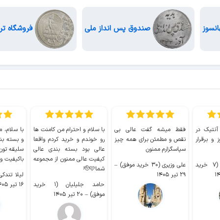
نسوز
صندوق پس انداز ملی
فروشگاه تر
 آنتیک در
فقط میشه گفت عالی بی
با سلام و احترام من کامنت ها
با سلام، م
 و برقرار
نقص و مطمئن برای همه چیز
رو خوندم و خرید کردم واقعا
و بسته بن
سپاسگزارم ممنون
عالی بود بسته بندی عالی
سلیقه تون
کیفیت عالی ممنون از مجموعه
باکیفیت و
سیدکاظم حجازی (۷ خرید
علی وزیری (۳۰ خرید موفق)
–
شما🫡🩷
۲۹ تیر ۱۴۰۵
لیلا تندکی (۲ خرید م
حامد جلیلیان (۱ خرید
۱۶ تیر ۱۴۰۵
موفق)
–
۲۰ تیر ۱۴۰۵