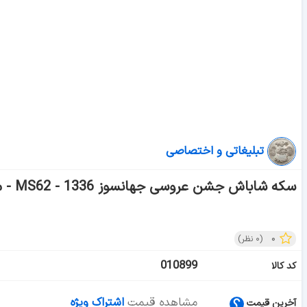
تبلیغاتی و اختصاصی
سکه شاباش جشن عروسی جهانسوز 1336 - MS62 - محمد رضا شاه
۰
(
۰
نظر)
010899
کد کالا
مشاهده قیمت
اشتراک ویژه
آخرین قیمت