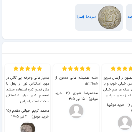
مه
سینما آسیا
منون از ارسال سریع
مثله همیشه عالی ممنون از
بسیار عالی وحرفه ایی کاش در
ب
دی خیلی خوب و با
شما🤍🙏
مورد اسکناس نور از بغل یا
ر
. سکه ها هم خیلی
مثل قدیم تیره استفاده میشد
محمدرضا شیری (۱۹ خرید
۹ 
 تمیز بودن. سپاس
تصمیم گیری برای شکستگی
موفق)
–
۱۵ تیر ۱۴۰۵
سخت است باسپاس
وفق)
–
محمد کریم جهانی مقدم (۱۵
خرید موفق)
–
۱۱ تیر ۱۴۰۵