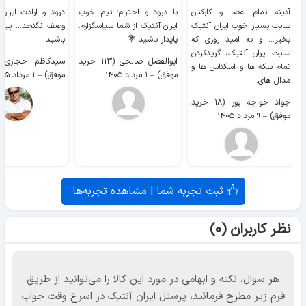
آدینه تمام اعضا و کارکنان
با درود و احترام؛ تیم خوب
درود و ارادت ایران
سایت بسیار خوب ايران آنتیک
ایران آنتیک از شما سپاسگزارم.
وصف نگنجد... پیروز
بخیر... و به امید روزی که
پایدار باشید 💐
باشید
سایت ايران آنتیک، گریدکردن
ابوالفضل صالحی (۱۱۳ خرید
تمام سکه ها و اسکناس ها و
موفق)
–
۱ مرداد ۱۴۰۵
موفق)
–
۱ مرداد ۱۴۰۵
مدال های...
جواد خواجه پور (۱۸ خرید
موفق)
–
۹ مرداد ۱۴۰۵
ثبت تجربه شما | مشاهده تجربه‌ها
نظر کاربران (۰)
هر سوال، نکته و ابهامی در مورد این کالا را می‌توانید از طریق
فرم زیر مطرح فرمائید، پرسنل ایران آنتیک در اسرع وقت جواب