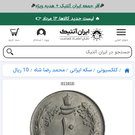
🎉
آفر جمعه ایران آنتیک + هدیه ویژه
🎉
🔥
لیست جدید کالاها: ۱۲ مرداد
👉
منوی اصلی
ورود | ثبت‌نام
سبد خرید
کلکسیونی
سکه ایرانی
محمد رضا شاه
10 ریال
011818