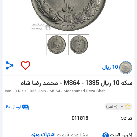
10 ریال
سکه 10 ریال 1335 - MS64 - محمد رضا شاه
Iran 10 Rials 1335 Coin - MS64 - Mohammad Reza Shah
۰
(
۰
نظر)
ارسال نظر
011818
کد کالا
مشاهده قیمت
اشتراک ویژه
آخرین قیمت