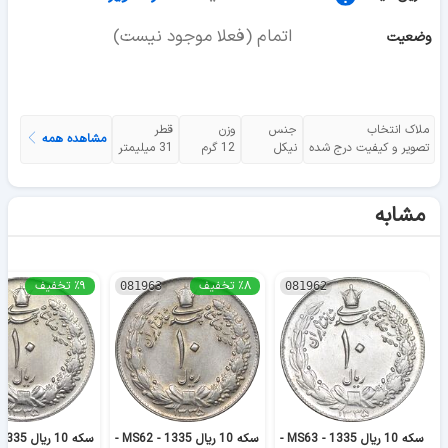
اتمام (فعلا موجود نیست)
وضعیت
ملاک انتخاب
جنس
وزن
قطر
مشاهده همه
تصویر و کیفیت درج شده
نیکل
12 گرم
31 میلیمتر
مشابه
٪۸ تخفیف
٪۹ تخفیف
081963
081962
سکه 10 ریال 1335 - MS63 -
سکه 10 ریال 1335 - MS62 -