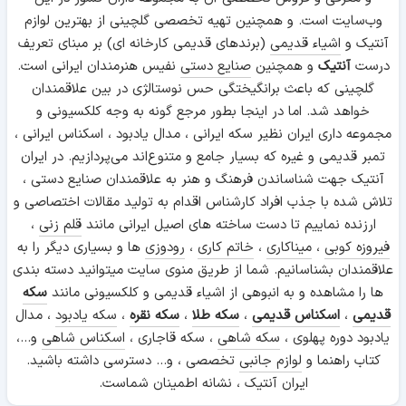
وب‌سایت است. و همچنین تهیه تخصصی گلچینی از بهترین لوازم
آنتیک و
اشیاء قدیمی
(برندهای قدیمی کارخانه ای) بر مبنای تعریف
درست
آنتیک
و همچنین
صنایع دستی
نفیس هنرمندان ایرانی است.
گلچینی که باعث برانگیختگی حس نوستالژی در بین علاقمندان
خواهد شد. اما در اینجا بطور مرجع گونه به وجه کلکسیونی و
مجموعه داری ایران نظیر سکه ایرانی ، مدال یادبود ، اسکناس ایرانی ،
تمبر قدیمی و غیره که بسیار جامع و متنوع‌اند می‌پردازیم. در ایران
آنتیک جهت شناساندن فرهنگ و هنر به علاقمندان صنایع دستی ،
تلاش شده با جذب افراد کارشناس اقدام به تولید مقالات اختصاصی و
ارزنده نماییم تا دست ساخته های اصیل ایرانی مانند
قلم زنی
،
فیروزه کوبی
،
میناکاری
،
خاتم کاری
،
رودوزی
ها و بسیاری دیگر را به
علاقمندان بشناسانیم. شما از طریق منوی سایت میتوانید دسته بندی
ها را مشاهده و به انبوهی از اشیاء قدیمی و کلکسیونی مانند
سکه
قدیمی
،
اسکناس قدیمی
،
سکه طلا
،
سکه نقره
،
سکه یادبود
، مدال
یادبود دوره پهلوی ،
سکه شاهی
، سکه قاجاری ،
اسکناس شاهی
و...،
کتاب راهنما و
لوازم جانبی
تخصصی ، و... دسترسی داشته باشید.
ایران آنتیک ، نشانه اطمینان شماست.