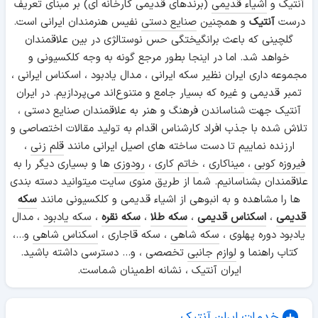
آنتیک و
اشیاء قدیمی
(برندهای قدیمی کارخانه ای) بر مبنای تعریف
درست
آنتیک
و همچنین
صنایع دستی
نفیس هنرمندان ایرانی است.
گلچینی که باعث برانگیختگی حس نوستالژی در بین علاقمندان
خواهد شد. اما در اینجا بطور مرجع گونه به وجه کلکسیونی و
مجموعه داری ایران نظیر سکه ایرانی ، مدال یادبود ، اسکناس ایرانی ،
تمبر قدیمی و غیره که بسیار جامع و متنوع‌اند می‌پردازیم. در ایران
آنتیک جهت شناساندن فرهنگ و هنر به علاقمندان صنایع دستی ،
تلاش شده با جذب افراد کارشناس اقدام به تولید مقالات اختصاصی و
ارزنده نماییم تا دست ساخته های اصیل ایرانی مانند
قلم زنی
،
فیروزه کوبی
،
میناکاری
،
خاتم کاری
،
رودوزی
ها و بسیاری دیگر را به
علاقمندان بشناسانیم. شما از طریق منوی سایت میتوانید دسته بندی
ها را مشاهده و به انبوهی از اشیاء قدیمی و کلکسیونی مانند
سکه
قدیمی
،
اسکناس قدیمی
،
سکه طلا
،
سکه نقره
،
سکه یادبود
، مدال
یادبود دوره پهلوی ،
سکه شاهی
، سکه قاجاری ،
اسکناس شاهی
و...،
کتاب راهنما و
لوازم جانبی
تخصصی ، و... دسترسی داشته باشید.
ایران آنتیک ، نشانه اطمینان شماست.
خدمات ایران آنتیک