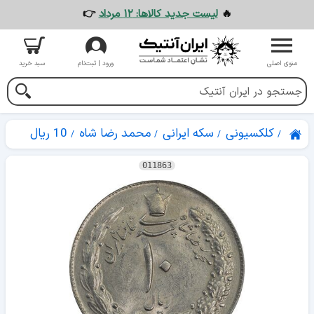
🔥
لیست جدید کالاها: ۱۲ مرداد
👉
منوی اصلی
ورود | ثبت‌نام
سبد خرید
کلکسیونی
سکه ایرانی
محمد رضا شاه
10 ریال
011863