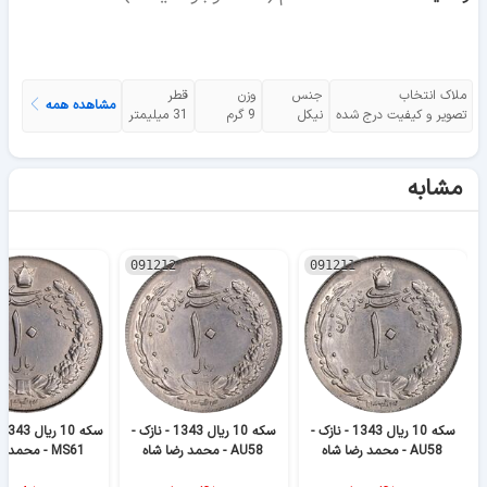
ملاک انتخاب
جنس
وزن
قطر
مشاهده همه
تصویر و کیفیت درج شده
نیکل
9 گرم
31 میلیمتر
مشابه
091212
091211
سکه 10 ریال 1343 - نازک -
سکه 10 ریال 1343 - نازک -
AU58 - محمد رضا شاه
AU58 - محمد رضا شاه
MS61 - محمد رضا شاه