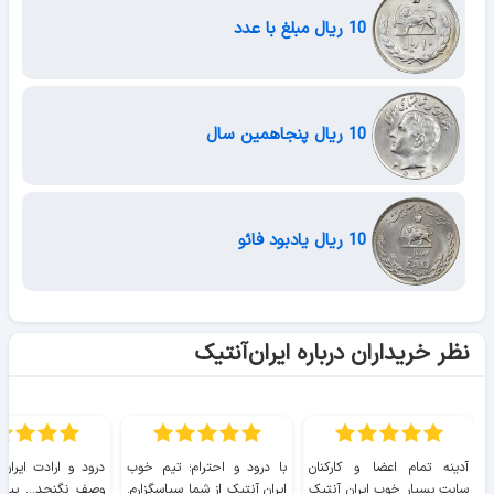
10 ریال مبلغ با عدد
10 ریال پنجاهمین سال
10 ریال یادبود فائو
نظر خریداران درباره ایران‌آنتیک
آدینه تمام اعضا و کارکنان
با درود و احترام؛ تیم خوب
درود و ارادت ایران
سایت بسیار خوب ايران آنتیک
ایران آنتیک از شما سپاسگزارم.
وصف نگنجد... پیروز