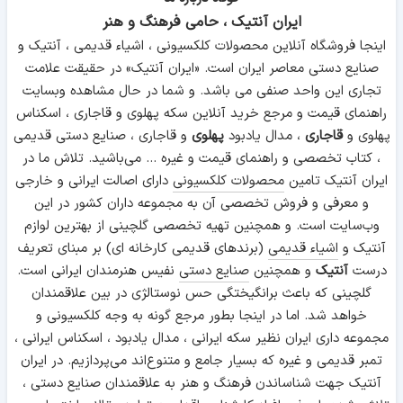
ایران آنتیک ، حامی فرهنگ و هنر
اینجا فروشگاه آنلاین محصولات کلکسیونی ، اشیاء قدیمی ، آنتیک و
صنایع دستی معاصر ایران است. «ایران آنتیک» در حقیقت علامت
تجاری این واحد صنفی می باشد. و شما در حال مشاهده وبسایت
راهنمای قیمت و مرجع خرید آنلاین سکه پهلوی و قاجاری ، اسکناس
پهلوی و
قاجاری
، مدال یادبود
پهلوی
و قاجاری ، صنایع دستی قدیمی
، کتاب تخصصی و راهنمای قیمت و غیره ... می‌باشید. تلاش ما در
ایران آنتیک تامین
محصولات کلکسیونی
دارای اصالت ایرانی و خارجی
و معرفی و فروش تخصصی آن به مجموعه داران کشور در این
وب‌سایت است. و همچنین تهیه تخصصی گلچینی از بهترین لوازم
آنتیک و
اشیاء قدیمی
(برندهای قدیمی کارخانه ای) بر مبنای تعریف
درست
آنتیک
و همچنین
صنایع دستی
نفیس هنرمندان ایرانی است.
گلچینی که باعث برانگیختگی حس نوستالژی در بین علاقمندان
خواهد شد. اما در اینجا بطور مرجع گونه به وجه کلکسیونی و
مجموعه داری ایران نظیر سکه ایرانی ، مدال یادبود ، اسکناس ایرانی ،
تمبر قدیمی و غیره که بسیار جامع و متنوع‌اند می‌پردازیم. در ایران
آنتیک جهت شناساندن فرهنگ و هنر به علاقمندان صنایع دستی ،