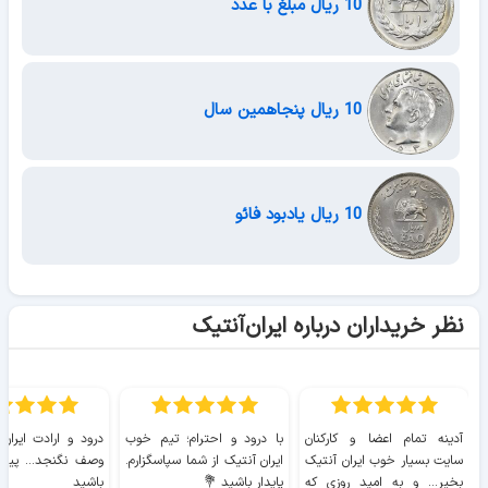
10 ریال مبلغ با عدد
10 ریال پنجاهمین سال
10 ریال یادبود فائو
نظر خریداران درباره ایران‌آنتیک
آدینه تمام اعضا و کارکنان
با درود و احترام؛ تیم خوب
درود و ارادت ایران
سایت بسیار خوب ايران آنتیک
ایران آنتیک از شما سپاسگزارم.
وصف نگنجد... پیروز
بخیر... و به امید روزی که
پایدار باشید 💐
باشید