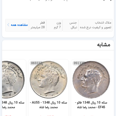
ملاک انتخاب
جنس
وزن
قطر
مشاهده همه
تصویر و کیفیت درج شده
نیکل
7 گرم
28 میلیمتر
مشابه
069333
091338
سکه 10 ریال 1348 فائو -
سکه 10 ریال 1348 - AU55 -
EF45 - محمد رضا شاه
محمد رضا شاه
محمد رضا ش