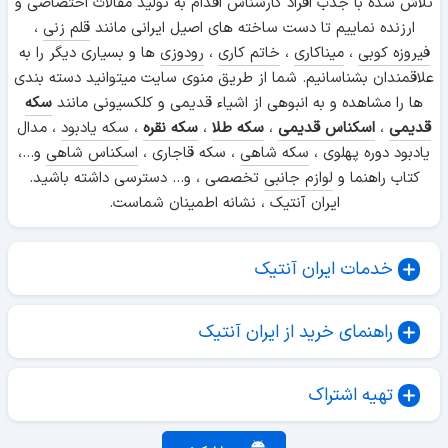
تلاش شده با جذب افراد کارشناس اقدام به تولید مقالات اختصاصی و
ارزنده نماییم تا دست ساخته های اصیل ایرانی مانند
قلم زنی
،
فیروزه کوبی
،
میناکاری
،
خاتم کاری
،
رودوزی
ها و بسیاری دیگر را به
علاقمندان بشناسانیم. شما از طریق منوی سایت میتوانید دسته بندی
ها را مشاهده و به انبوهی از اشیاء قدیمی و کلکسیونی مانند
سکه
قدیمی
،
اسکناس قدیمی
،
سکه طلا
،
سکه نقره
،
سکه یادبود
، مدال
یادبود دوره پهلوی ،
سکه شاهی
، سکه قاجاری ،
اسکناس شاهی
و...،
کتاب راهنما و
لوازم جانبی
تخصصی ، و... دسترسی داشته باشید.
ایران آنتیک ، نشانه اطمینان شماست.
خدمات ایران آنتیک
راهنمای خرید از ایران آنتیک
تهیه اشتراک