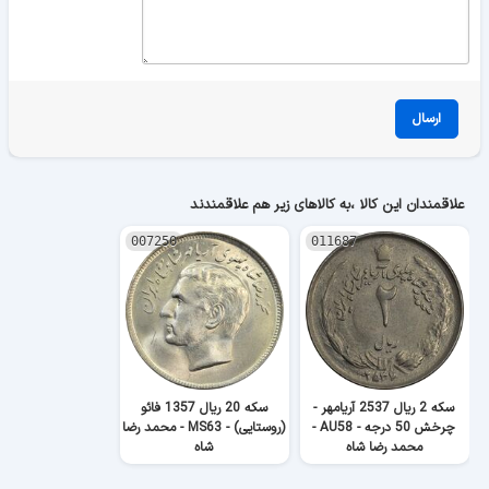
ارسال
علاقمندان این کالا ،به کالاهای زیر هم علاقمندند
007250
011687
سکه 2 ریال 2537 آریامهر -
سکه 20 ریال 1357 فائو
چرخش 50 درجه - AU58 -
(روستایی) - MS63 - محمد رضا
محمد رضا شاه
شاه