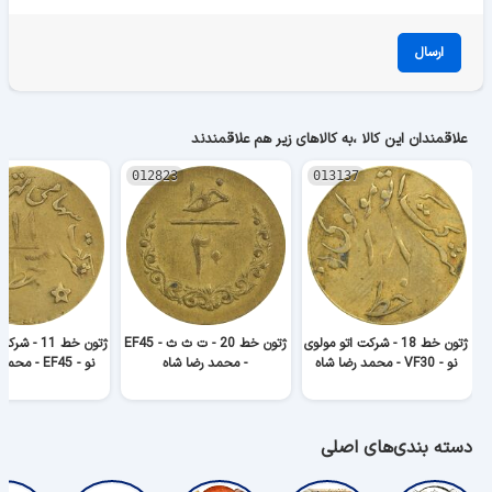
ارسال
علاقمندان این کالا ،به کالاهای زیر هم علاقمندند
012823
013137
ژتون خط 18 - شرکت اتو مولوی
ژتون خط 20 - ت ث ث - EF45
ژتون خط 11 
نو - VF30 - محمد رضا شاه
- محمد رضا شاه
نو - EF45 - محمد رضا شاه
دسته بندی‌های اصلی