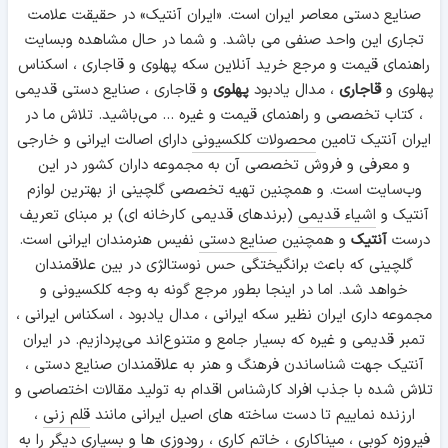
صنایع دستی معاصر ایران است. «ایران آنتیک» در حقیقت علامت
تجاری این واحد صنفی می باشد. و شما در حال مشاهده وبسایت
راهنمای قیمت و مرجع خرید آنلاین سکه پهلوی و قاجاری ، اسکناس
پهلوی و
قاجاری
، مدال یادبود
پهلوی
و قاجاری ، صنایع دستی قدیمی
، کتاب تخصصی و راهنمای قیمت و غیره ... می‌باشید. تلاش ما در
ایران آنتیک تامین
محصولات کلکسیونی
دارای اصالت ایرانی و خارجی
و معرفی و فروش تخصصی آن به مجموعه داران کشور در این
وب‌سایت است. و همچنین تهیه تخصصی گلچینی از بهترین لوازم
آنتیک و
اشیاء قدیمی
(برندهای قدیمی کارخانه ای) بر مبنای تعریف
درست
آنتیک
و همچنین
صنایع دستی
نفیس هنرمندان ایرانی است.
گلچینی که باعث برانگیختگی حس نوستالژی در بین علاقمندان
خواهد شد. اما در اینجا بطور مرجع گونه به وجه کلکسیونی و
مجموعه داری ایران نظیر سکه ایرانی ، مدال یادبود ، اسکناس ایرانی ،
تمبر قدیمی و غیره که بسیار جامع و متنوع‌اند می‌پردازیم. در ایران
آنتیک جهت شناساندن فرهنگ و هنر به علاقمندان صنایع دستی ،
تلاش شده با جذب افراد کارشناس اقدام به تولید مقالات اختصاصی و
ارزنده نماییم تا دست ساخته های اصیل ایرانی مانند
قلم زنی
،
فیروزه کوبی
،
میناکاری
،
خاتم کاری
،
رودوزی
ها و بسیاری دیگر را به