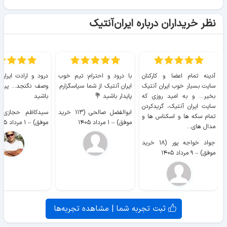
نظر خریداران درباره ایران‌آنتیک
آدینه تمام اعضا و کارکنان
با درود و احترام؛ تیم خوب
درود و ارادت ایران
سایت بسیار خوب ايران آنتیک
ایران آنتیک از شما سپاسگزارم.
وصف نگنجد... پیروز
بخیر... و به امید روزی که
پایدار باشید 💐
باشید
سایت ايران آنتیک، گریدکردن
ابوالفضل صالحی (۱۱۳ خرید
تمام سکه ها و اسکناس ها و
موفق)
–
۱ مرداد ۱۴۰۵
موفق)
–
۱ مرداد ۱۴۰۵
مدال های...
جواد خواجه پور (۱۸ خرید
موفق)
–
۹ مرداد ۱۴۰۵
ثبت تجربه شما | مشاهده تجربه‌ها