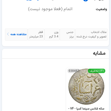
اتمام (فعلا موجود نیست)
وضعیت
ملاک انتخاب
جنس
وزن
قطر
مشاهده همه
تصویر و کیفیت درج شده
برنز
3.4 گرم
23 میلیمتر
مشابه
٪۲۱ تخفیف
030487
سکه شانس سینما آسیا - VF -