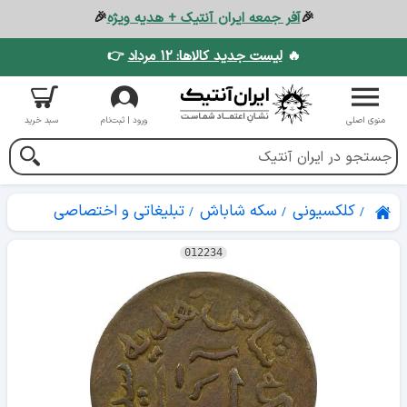
🎉
آفر جمعه ایران آنتیک + هدیه ویژه
🎉
🔥
لیست جدید کالاها: ۱۲ مرداد
👉
منوی اصلی
ورود | ثبت‌نام
سبد خرید
کلکسیونی
سکه شاباش
تبلیغاتی و اختصاصی
012234