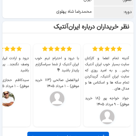
محمدرضا شاه پهلوی
دوره:
نظر خریداران درباره ایران‌آنتیک
آدینه تمام اعضا و کارکنان
با درود و احترام؛ تیم خوب
درود و ارادت ایران
سایت بسیار خوب ايران آنتیک
ایران آنتیک از شما سپاسگزارم.
وصف نگنجد... پیروز
بخیر... و به امید روزی که
پایدار باشید 💐
باشید
سایت ايران آنتیک، گریدکردن
ابوالفضل صالحی (۱۱۳ خرید
تمام سکه ها و اسکناس ها و
موفق)
–
۱ مرداد ۱۴۰۵
موفق)
–
۱ مرداد ۱۴۰۵
مدال های...
جواد خواجه پور (۱۸ خرید
موفق)
–
۹ مرداد ۱۴۰۵