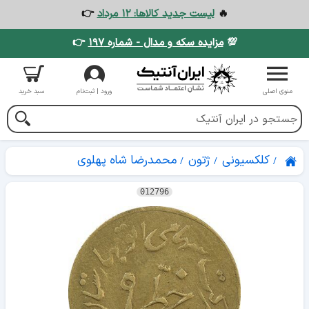
🔥
لیست جدید کالاها: ۱۲ مرداد
👉
💯
مزایده سکه و مدال - شماره ۱۹۷
👉
منوی اصلی
ورود | ثبت‌نام
سبد خرید
کلکسیونی
ژتون
محمدرضا شاه پهلوی
012796