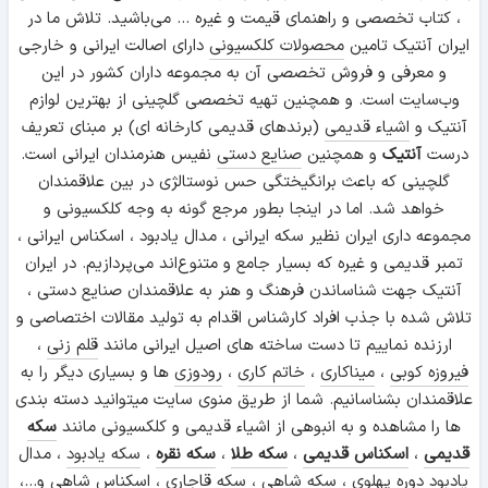
، کتاب تخصصی و راهنمای قیمت و غیره ... می‌باشید. تلاش ما در
ایران آنتیک تامین
محصولات کلکسیونی
دارای اصالت ایرانی و خارجی
و معرفی و فروش تخصصی آن به مجموعه داران کشور در این
وب‌سایت است. و همچنین تهیه تخصصی گلچینی از بهترین لوازم
آنتیک و
اشیاء قدیمی
(برندهای قدیمی کارخانه ای) بر مبنای تعریف
درست
آنتیک
و همچنین
صنایع دستی
نفیس هنرمندان ایرانی است.
گلچینی که باعث برانگیختگی حس نوستالژی در بین علاقمندان
خواهد شد. اما در اینجا بطور مرجع گونه به وجه کلکسیونی و
مجموعه داری ایران نظیر سکه ایرانی ، مدال یادبود ، اسکناس ایرانی ،
تمبر قدیمی و غیره که بسیار جامع و متنوع‌اند می‌پردازیم. در ایران
آنتیک جهت شناساندن فرهنگ و هنر به علاقمندان صنایع دستی ،
تلاش شده با جذب افراد کارشناس اقدام به تولید مقالات اختصاصی و
ارزنده نماییم تا دست ساخته های اصیل ایرانی مانند
قلم زنی
،
فیروزه کوبی
،
میناکاری
،
خاتم کاری
،
رودوزی
ها و بسیاری دیگر را به
علاقمندان بشناسانیم. شما از طریق منوی سایت میتوانید دسته بندی
ها را مشاهده و به انبوهی از اشیاء قدیمی و کلکسیونی مانند
سکه
قدیمی
،
اسکناس قدیمی
،
سکه طلا
،
سکه نقره
،
سکه یادبود
، مدال
یادبود دوره پهلوی ،
سکه شاهی
، سکه قاجاری ،
اسکناس شاهی
و...،