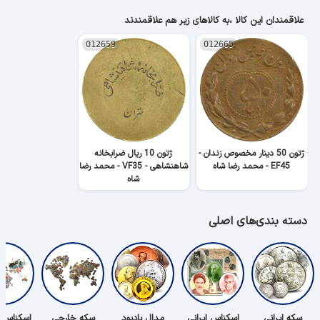
علاقمندان این کالا ،به کالاهای زیر هم علاقمندند
012659
012665
ژتون 50 دینار مخصوص زندان -
ژتون 10 ریال ضرابخانه
EF45 - محمد رضا شاه
شاهنشاهی - VF35 - محمد رضا
شاه
دسته بندی‌های اصلی
سکه ایرانی
اسکناس ایرانی
مدال یادبود
سکه خارجی
اسکناس 