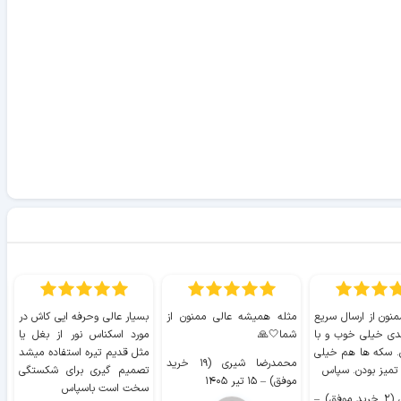
منون از ارسال سریع
مثله همیشه عالی ممنون از
بسیار عالی وحرفه ایی کاش در
ب
دی خیلی خوب و با
شما🤍🙏
مورد اسکناس نور از بغل یا
ر
. سکه ها هم خیلی
مثل قدیم تیره استفاده میشد
محمدرضا شیری (۱۹ خرید
۹ 
 تمیز بودن. سپاس
تصمیم گیری برای شکستگی
موفق)
–
۱۵ تیر ۱۴۰۵
سخت است باسپاس
وفق)
–