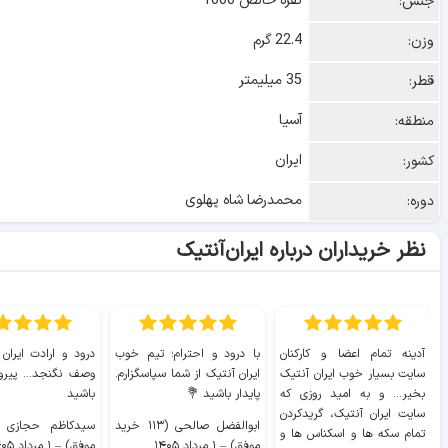
نقره خالص 1000
جنس:
22.4 گرم
وزن:
35 میلیمتر
قطر:
آسیا
منطقه:
ایران
کشور:
محمدرضا شاه پهلوی
دوره:
نظر خریداران درباره ایران‌آنتیک
آدینه تمام اعضا و کارکنان
با درود و احترام؛ تیم خوب
درود و ارادت ایران
سایت بسیار خوب ايران آنتیک
ایران آنتیک از شما سپاسگزارم.
وصف نگنجد... پیروز
بخیر... و به امید روزی که
پایدار باشید 💐
باشید
سایت ايران آنتیک، گریدکردن
ابوالفضل صالحی (۱۱۳ خرید
تمام سکه ها و اسکناس ها و
موفق)
–
۱ مرداد ۱۴۰۵
موفق)
–
۱ مرداد ۱۴۰۵