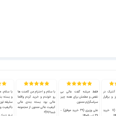
 آنتیک در
فقط میشه گفت عالی بی
با سلام و احترام من کامنت ها
با سلام، م
 و برقرار
نقص و مطمئن برای همه چیز
رو خوندم و خرید کردم واقعا
و بسته بن
سپاسگزارم ممنون
عالی بود بسته بندی عالی
سلیقه تون
کیفیت عالی ممنون از مجموعه
باکیفیت و
سیدکاظم حجازی (۷ خرید
علی وزیری (۲۹ خرید موفق)
–
شما🫡🩷
۲۹ تیر ۱۴۰۵
لیلا تندکی (۲ خرید م