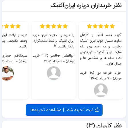
نظر خریداران درباره ایران‌آنتیک
آدینه تمام اعضا و کارکنان
با درود و احترام؛ تیم خوب
درود و ارادت ایران
سایت بسیار خوب ايران آنتیک
ایران آنتیک از شما سپاسگزارم.
وصف نگنجد... پیروز
بخیر... و به امید روزی که
پایدار باشید 💐
باشید
سایت ايران آنتیک، گریدکردن
ابوالفضل صالحی (۱۱۳ خرید
تمام سکه ها و اسکناس ها و
موفق)
–
۱ مرداد ۱۴۰۵
موفق)
–
۱ مرداد ۱۴۰۵
مدال های...
جواد خواجه پور (۱۸ خرید
موفق)
–
۹ مرداد ۱۴۰۵
ثبت تجربه شما | مشاهده تجربه‌ها
نظر کاربران (۳)