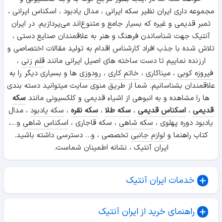
مجموعه داری ایران نظیر سکه ایرانی ، مدال یادبود ، اسکناس ایرانی ،
تمبر قدیمی و غیره که بسیار جامع و متنوع‌اند می‌پردازیم. در ایران
آنتیک جهت شناساندن فرهنگ و هنر به علاقمندان صنایع دستی ،
تلاش شده با جذب افراد کارشناس اقدام به تولید مقالات اختصاصی و
ارزنده نماییم تا دست ساخته های اصیل ایرانی مانند
قلم زنی
،
فیروزه کوبی
،
میناکاری
،
خاتم کاری
،
رودوزی
ها و بسیاری دیگر را به
علاقمندان بشناسانیم. شما از طریق منوی سایت میتوانید دسته بندی
ها را مشاهده و به انبوهی از اشیاء قدیمی و کلکسیونی مانند
سکه
قدیمی
،
اسکناس قدیمی
،
سکه طلا
،
سکه نقره
،
سکه یادبود
، مدال
یادبود دوره پهلوی ،
سکه شاهی
، سکه قاجاری ،
اسکناس شاهی
و...،
کتاب راهنما و
لوازم جانبی
تخصصی ، و... دسترسی داشته باشید.
ایران آنتیک ، نشانه اطمینان شماست.
خدمات ایران آنتیک
راهنمای خرید از ایران آنتیک