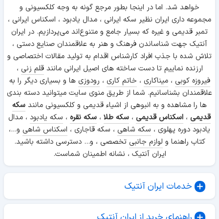
خواهد شد. اما در اینجا بطور مرجع گونه به وجه کلکسیونی و
مجموعه داری ایران نظیر سکه ایرانی ، مدال یادبود ، اسکناس ایرانی ،
تمبر قدیمی و غیره که بسیار جامع و متنوع‌اند می‌پردازیم. در ایران
آنتیک جهت شناساندن فرهنگ و هنر به علاقمندان صنایع دستی ،
تلاش شده با جذب افراد کارشناس اقدام به تولید مقالات اختصاصی و
ارزنده نماییم تا دست ساخته های اصیل ایرانی مانند
قلم زنی
،
فیروزه کوبی
،
میناکاری
،
خاتم کاری
،
رودوزی
ها و بسیاری دیگر را به
علاقمندان بشناسانیم. شما از طریق منوی سایت میتوانید دسته بندی
ها را مشاهده و به انبوهی از اشیاء قدیمی و کلکسیونی مانند
سکه
قدیمی
،
اسکناس قدیمی
،
سکه طلا
،
سکه نقره
،
سکه یادبود
، مدال
یادبود دوره پهلوی ،
سکه شاهی
، سکه قاجاری ،
اسکناس شاهی
و...،
کتاب راهنما و
لوازم جانبی
تخصصی ، و... دسترسی داشته باشید.
ایران آنتیک ، نشانه اطمینان شماست.
خدمات ایران آنتیک
راهنمای خرید از ایران آنتیک