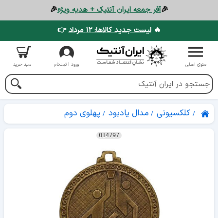
🎉
آفر جمعه ایران آنتیک + هدیه ویژه
🎉
🔥
لیست جدید کالاها: ۱۲ مرداد
👉
منوی اصلی
ورود | ثبت‌نام
سبد خرید
کلکسیونی
مدال یادبود
پهلوی دوم
014797