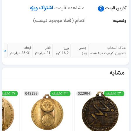
مشاهده قیمت
اشتراک ویژه
آخرین قیمت
اتمام (فعلا موجود نیست)
وضعیت
ملاک انتخاب
جنس
وزن
قطر
ابعاد
مشا
تصویر و کیفیت درج شده
برنز
16.2 گرم
31 میلیمتر
31*35 میلیمتر
مشابه
٪۳۱ تخفیف
٪۱۲ تخفیف
٪۷ تخفیف
043120
022904