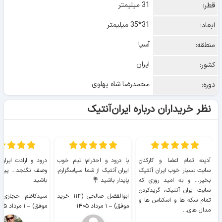
31 میلیمتر
قطر:
31*35 میلیمتر
ابعاد:
آسیا
منطقه:
ایران
کشور:
محمدرضا شاه پهلوی
دوره:
نظر خریداران درباره ایران‌آنتیک
آدینه تمام اعضا و کارکنان
با درود و احترام؛ تیم خوب
درود و ارادت ایران
سایت بسیار خوب ايران آنتیک
ایران آنتیک از شما سپاسگزارم.
وصف نگنجد... پیروز
بخیر... و به امید روزی که
پایدار باشید 💐
باشید
سایت ايران آنتیک، گریدکردن
ابوالفضل صالحی (۱۱۳ خرید
تمام سکه ها و اسکناس ها و
موفق)
–
۱ مرداد ۱۴۰۵
موفق)
–
۱ مرداد ۱۴۰۵
مدال های...